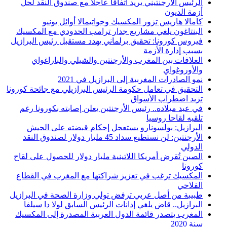
الرئيس الأرجنتيني يريد اتفاقا عاجلا مع صندوق النقد لحل
أزمة الديون
كامالا هاريس تزور المكسيك وجواتيمالا أوائل يونيو
البنتاغون يلغي مشاريع جدار ترامب الحدودي مع المكسيك
فيروس كورونا: تحقيق برلماني يهدد مستقبل رئيس البرازيل
بسبب إدارة الأزمة
العلاقات بين المغرب والأرجنتين والشيلي والباراغواي
والأوروغواي
نمو الصادرات المغربية إلى البرازيل في 2021
التحقيق في تعامل حكومة الرئيس البرازيلي مع جائحة كورونا
تزيد اضطراب الأسواق
في عيد ميلاده.. رئيس الأرجنتين يعلن إصابته بكورونا رغم
تلقيه لقاحا روسيا
البرازيل: بولسونارو يستعجل إحكام قبضته على الجيش
الأرجنتين: لن نستطيع سداد 45 مليار دولار لصندوق النقد
الدولي
الصين تُقرض أمريكا اللاتينية مليار دولار للحصول على لقاح
كورونا
المكسيك ترغب في تعزيز شراكتها مع المغرب في القطاع
الفلاحي
طبيبة من أصل عربي ترفض تولي وزارة الصحة في البرازيل
البرازيل.. قاض يلغي إدانات الرئيس السابق لولا دا سيلفا
المغرب يتصدر قائمة الدول العربية المصدرة إلى المكسيك
سنة 2020