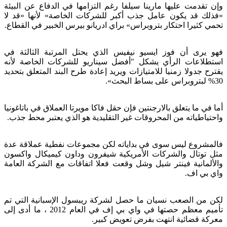
وإن تقدمت عليها مارينا سيلفا رغم التزامها في الدفاع عن البيئة
«فذلك قد يكون عامل جذب أكبر للشركات الخاصة» لأنها «قد لا
تحمي كثيرا احتكار بتروبراس» براي ادريانو بيرس الخبير في القطاع.
فهو يرى أن فوز ايسيو نيفيس الذي يحتل المرتبة الثالثة في
استطلاعات الرأي يشكل "أفضل سيناريو للشركات الخاصة لأنه
يقترح جدولا زمنيا للامتيازات ويريد إعادة طرح البند المتعلق بتحديد
30% لبتروبراس على بساط البحث».
أما في ما يتعلق بالارجنتين فإن حقل فاكا مويرتا العملاق في باتاغونيا
واحتياطياته من المحروقات غير التقليدية هو الذي يعتبر محط جذب.
فالمشروع ليس سوى في بداياته لكن مجموعات نفطية عملاقة عدة
مثل توتال والشركات الأمريكية شيفرون وداون كيميكال واكسون
والألمانية فينتر شيل وشل وقعت فعلا اتفاقات مع الشركة العامة
واي بي اف.
لكن من الصعب نسيان ما حصل لشركة ريبسول الإسبانية التي تم
تأميم معظم حصتها في واي بي إف في العام 2012 ، ما أدى إلى
معركة قضائية انتهت بفرض تعويض كبير.