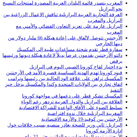
المغرب يتصدر قائمة البلدان العربية المصدرة لمنتجات النسيج
نحو البرازيل
الغرفة التجارية العربية البرازيلية تناقش الاعمال الزراعية بين
البرازيل والمغرب
البرازيل عازمة على تعزيز التعاون القضائي والأمني مع
المغرب
الأرجنتين تتوصل لاتّفاق على إعادة هيكلة 66 مليار دولار من
دينها الخارجي
سفارة قطر تقدم شحنة مساعدات طبية إلى المكسيك
دائنو الأرجنتين يقدمون عرضاً بديلاً لإعادة هيكلة ديونها ورئيسها
يرفض
بدء اختبار لقاح كورونا الصيني اليوم في البرازيل
قيود كورونا تهدم الهدنة السياسية قصيرة الأمد في الأرجنتين
المكسيك تراهن على علاقة الود الحالية بين رئيسها وترامب
اتفاق تجاري بين الولايات المتحدة وكندا والمكسيك يدخل حيز
التنفيذ
المكسيك تشكر قطر على دعمها في مواجهة كورونا
العلاقة بين البرازيل والدول العربية تزدهر رغم الوباء
تسليط الضوء على الآفاق الواعدة للشراكة الاقتصادية
المغربية البرازيلية خلال ندوة افتراضية
الأرجنتين بين كوفيد-19 والأزمة الاقتصادية
البرازيل: ثاني وزير للصحة يغادر منصبه بسبب خلافات حول
إدارة الأزمة كورونا
الأرجنتين تمدد المفاوضات مع الدائنين حتى 22 ماي