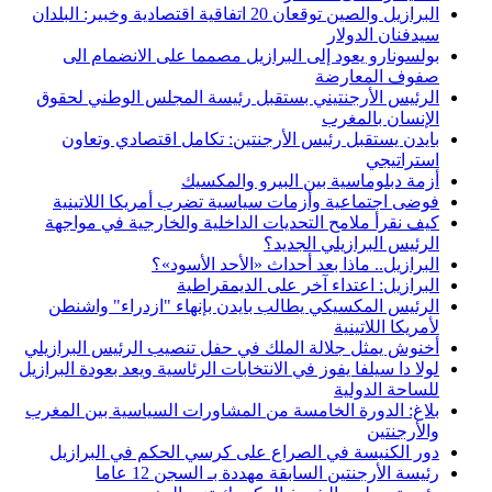
البرازيل والصين توقعان 20 اتفاقية اقتصادية وخبير: البلدان
سيدفنان الدولار
بولسونارو يعود إلى البرازيل مصمما على الانضمام الى
صفوف المعارضة
الرئيس الأرجنتيني بستقبل رئيسة المجلس الوطني لحقوق
الإنسان بالمغرب
بايدن يستقبل رئيس الأرجنتين: تكامل اقتصادي وتعاون
استراتيجي
أزمة دبلوماسية بين البيرو والمكسيك
فوضى اجتماعية وأزمات سياسية تضرب أمريكا اللاتينية
كيف نقرأ ملامح التحديات الداخلية والخارجية في مواجهة
الرئيس البرازيلي الجديد؟
البرازيل.. ماذا بعد أحداث «الأحد الأسود»؟
البرازيل: اعتداء آخر على الديمقراطية
الرئيس المكسيكي يطالب بايدن بإنهاء "ازدراء" واشنطن
لأمريكا اللاتينية
أخنوش يمثل جلالة الملك في حفل تنصيب الرئيس البرازيلي
لولا دا سيلفا يفوز في الانتخابات الرئاسية ويعد بعودة البرازيل
للساحة الدولية
بلاغ: الدورة الخامسة من المشاورات السياسية بين المغرب
والأرجنتين
دور الكنيسة في الصراع على كرسي الحكم في البرازيل
رئيسة الأرجنتين السابقة مهددة بـ السجن 12 عاما