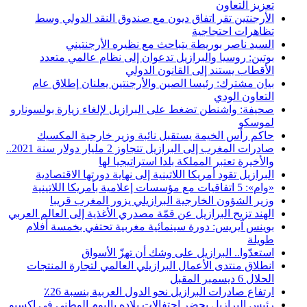
تعزيز التعاون
الأرجنتين تقر اتفاق ديون مع صندوق النقد الدولي وسط
تظاهرات احتجاجية
السيد ناصر بوريطة يتباحث مع نظيره الأرجنتيني
بوتين: روسيا والبرازيل تدعوان إلى نظام عالمي متعدد
الأقطاب يستند إلى القانون الدولي
بيان مشترك: رئيسا الصين والأرجنتين يعلنان إطلاق عام
التعاون الودي
صحيفة: واشنطن تضغط على البرازيل لإلغاء زيارة بولسونارو
لموسكو
حاكم رأس الخيمة يستقبل نائبة وزير خارجية المكسيك
صادرات المغرب إلى البرازيل تتجاوز 2 مليار دولار سنة 2021..
والأخيرة تعتبر المملكة بلدا استراتيجيا لها
البرازيل تقود أمريكا اللاتينية إلى نهاية دورتها الاقتصادية
«وام»: 5 اتفاقيات مع مؤسسات إعلامية بأمريكا اللاتينية
وزير الشؤون الخارجية البرازيلي يزور المغرب قريبا
الهند تزيح البرازيل عن قمّة مصدري الأغذية إلى العالم العربي
بوينس آيريس: دورة سينمائية مغربية تحتفي بخمسة أفلام
طويلة
استعدّوا.. البرازيل على وشك أن تهزّ الأسواق
انطلاق منتدى الأعمال البرازيلي العالمي لتجارة المنتجات
الحلال 6 ديسمبر المقبل
ارتفاع صادرات البرازيل نحو الدول العربية بنسبة 26٪
رئيس البرازيل يحضر احتفالات بلاده باليوم الوطني في إكسبو