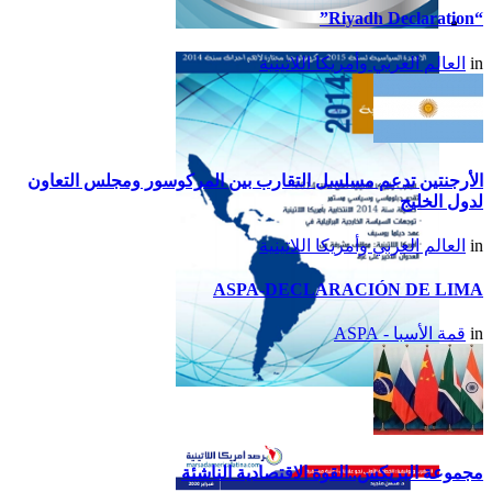
“Riyadh Declaration”
تقرير أمريكا اللاتينية لسنة
in
العالم العربي وأمريكا اللاتينية
2015
الأرجنتين تدعم مسلسل التقارب بين المركوسور ومجلس التعاون
لدول الخليج
in
العالم العربي وأمريكا اللاتينية
ASPA-DECLARACIÓN DE LIMA
in
قمة الأسبا - ASPA
تقرير أمريكا اللاتينية لسنة
2014
مجموعة البريكس..القوة الاقتصادية الناشئة