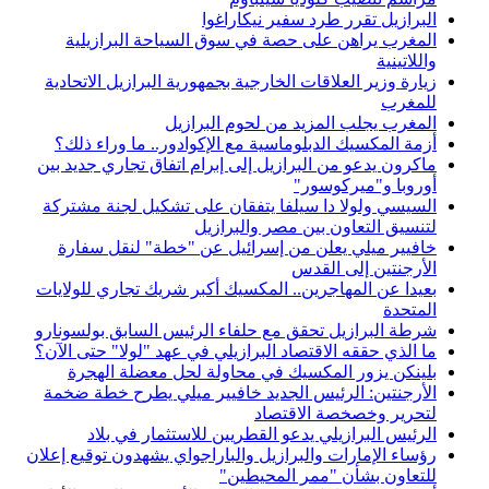
البرازيل تقرر طرد سفير نيكاراغوا
المغرب يراهن على حصة في سوق السياحة البرازيلية
واللاتينية
زيارة وزير العلاقات الخارجية بجمهورية البرازيل الاتحادية
للمغرب
المغرب يجلب المزيد من لحوم البرازيل
أزمة المكسيك الدبلوماسية مع الإكوادور.. ما وراء ذلك؟
ماكرون يدعو من البرازيل إلى إبرام اتفاق تجاري جديد بين
أوروبا و"ميركوسور"
السيسي ولولا دا سيلفا يتفقان على تشكيل لجنة مشتركة
لتنسيق التعاون بين مصر والبرازيل
خافيير ميلي يعلن من إسرائيل عن "خطة" لنقل سفارة
الأرجنتين إلى القدس
بعيدا عن المهاجرين.. المكسيك أكبر شريك تجاري للولايات
المتحدة
شرطة البرازيل تحقق مع حلفاء الرئيس السابق بولسونارو
ما الذي حققه الاقتصاد البرازيلي في عهد "لولا" حتى الآن؟
بلينكن يزور المكسيك في محاولة لحل معضلة الهجرة
الأرجنتين: الرئيس الجديد خافيير ميلي يطرح خطة ضخمة
لتحرير وخصخصة الاقتصاد
الرئيس البرازيلي يدعو القطريين للاستثمار في بلاد
رؤساء الإمارات والبرازيل والباراجواي يشهدون توقيع إعلان
للتعاون بشأن "ممر المحيطين"