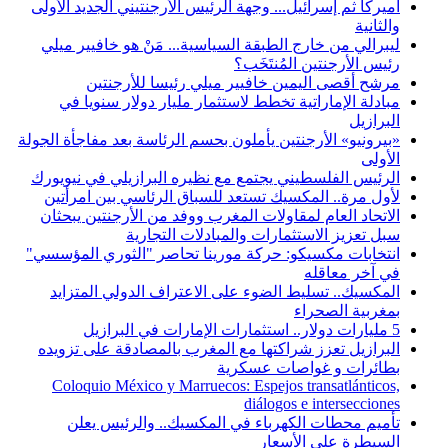
أميركا ثم إسرائيل... وجهة الرئيس الأرجنتيني الجديد الأولى
والثانية
ليبرالي من خارج الطبقة السياسية... مَنْ هو خافيير ميلي
رئيس الأرجنتين المُنتَخَب؟
مرشح أقصى اليمين خافيير ميلي رئيسا للأرجنتين
مبادلة الإماراتية تخطط لاستثمار مليار دولار سنويا في
البرازيل
«بيرونيو» الأرجنتين يأملون بحسم الرئاسة بعد مفاجأة الجولة
الأولى
الرئيس الفلسطيني يجتمع مع نظيره البرازيلي في نيويورك
لأول مرة.. المكسيك تستعد للسباق الرئاسي بين امرأتين
الاتحاد العام لمقاولات المغرب ووفد من الأرجنتين يبحثان
سبل تعزيز الاستثمارات والمبادلات التجارية
انتخابات مكسيكو: حركة مورينا تحاصر "الثوري المؤسسي"
في آخر معاقله
المكسيك.. تسليط الضوء على الاعتراف الدولي المتزايد
بمغربية الصحراء
5 مليارات دولار.. استثمارات الإمارات في البرازيل
البرازيل تعزز شراكتها مع المغرب بالمصادقة على تزويده
بطائرات و غواصات عسكرية
Coloquio México y Marruecos: Espejos transatlánticos,
diálogos e intersecciones
تأميم محطات الكهرباء في المكسيك.. والرئيس يعلن
السيطرة على الأسعار