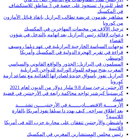
قطر للبترول تستحوذ على حصة في 3 مناطق للاستكشاف
في المكسيك
مشاهير يقدمون عريضة تطالب البرازيل بإنقاذ قبائل الأمازون
من كورونا
ترحيل الآلاف من مخيمات المهاجرين في المكسيك
دعوات لإقالة رئيس البرازيل بعد اتهامه بالتدخل في شؤون
القضاء
توجهات السياسة الخارجية البرازيلية في عهد ديلما روسيف
قراءة في تقرير الهجرة الدولية في المكسيك وأمريكا
الوسطى
المسلمون في البرازيل: الجذور والواقع القانوني والسياسي
المغرب يفتح سوقه للمواد الوراثية للدواجن البرازيلية
البرازيل تفوز بأسواق جديدة لصادراتها الغذائية مع تصاعد أزمة
كورونا
الأرجنتين ترجئ سداد 9.8 مليار دولار من الديون لعام 2021
كريستينا كيرشنر تواجه محاكمة رابعة في الأرجنتين في قضية
فساد
الأزمـــــة الاقتصـــاديــــــة في الأرجنتيـــــن تشتـــــد
بعد إطلاق سراحه.. كيف يهدد دا سيلفا نفوذ أمريكا بالقارة
اللاتينية؟
واشنطن والأرجنتين تتفقان على محاربة حزب الله فى أمريكا
اللاتينية
رئيس مجلس المستشارين المغربي في المكسيك