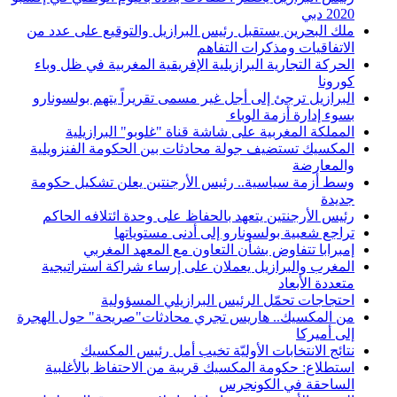
2020 دبي
ملك البحرين يستقبل رئيس البرازيل والتوقيع على عدد من
الاتفاقيات ومذكرات التفاهم
الحركة التجارية البرازيلية الإفريقية المغربية في ظل وباء
كورونا
البرازيل ترجئ إلى أجل غير مسمى تقريراً يتهم بولسونارو
بسوء إدارة أزمة الوباء
المملكة المغربية على شاشة قناة "غلوبو" البرازيلية
المكسيك تستضيف جولة محادثات بين الحكومة الفنزويلية
والمعارضة
وسط أزمة سياسية.. رئيس الأرجنتين يعلن تشكيل حكومة
جديدة
رئيس الأرجنتين يتعهد بالحفاظ على وحدة ائتلافه الحاكم
تراجع شعبية بولسونارو إلى أدنى مستوياتها
إمبرابا تتفاوض بشأن التعاون مع المعهد المغربي
المغرب والبرازيل يعملان على إرساء شراكة استراتيجية
متعددة الأبعاد
احتجاجات تحمّل الرئيس البرازيلي المسؤولية
من المكسيك.. هاريس تجري محادثات"صريحة" حول الهجرة
إلى أميركا
نتائج الانتخابات الأوليّة تخيب أمل رئيس المكسيك
استطلاع: حكومة المكسيك قريبة من الاحتفاظ بالأغلبية
الساحقة في الكونجرس