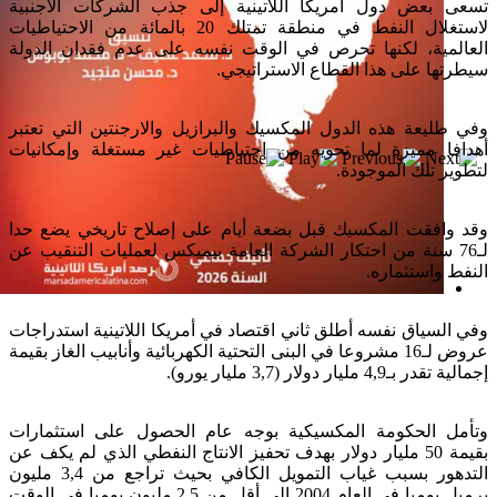
تسعى بعض دول أمريكا اللاتينية إلى جذب الشركات الأجنبية
لاستغلال النفط في منطقة تمتلك 20 بالمائة من الاحتياطيات
العالمية، لكنها تحرص في الوقت نفسه على عدم فقدان الدولة
سيطرتها على هذا القطاع الاستراتيجي.
وفي طليعة هذه الدول المكسيك والبرازيل والارجنتين التي تعتبر
أهدافا مميزة لما تحويه من احتياطيات غير مستغلة وإمكانيات
لتطوير تلك الموجودة.
وقد وافقت المكسيك قبل بضعة أيام على إصلاح تاريخي يضع حدا
لـ76 سنة من احتكار الشركة العامة بيميكس لعمليات التنقيب عن
النفط واستثماره.
إصدار جديد
وفي السياق نفسه أطلق ثاني اقتصاد في أمريكا اللاتينية استدراجات
عروض لـ16 مشروعا في البنى التحتية الكهربائية وأنابيب الغاز بقيمة
إجمالية تقدر بـ4,9 مليار دولار (3,7 مليار يورو).
وتأمل الحكومة المكسيكية بوجه عام الحصول على استثمارات
بقيمة 50 مليار دولار بهدف تحفيز الانتاج النفطي الذي لم يكف عن
التدهور بسبب غياب التمويل الكافي بحيث تراجع من 3,4 مليون
برميل يوميا في العام 2004 إلى أقل من 2,5 مليون يوميا في الوقت