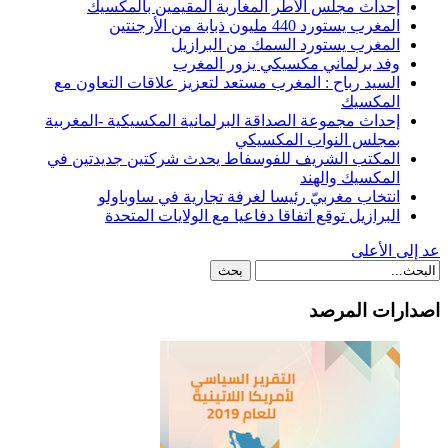
إحداث مجلس الأطر المغاربة المقيمين بالمكسيك
المغرب يستورد 440 مليون ذبابة من الأرجنتين
المغرب يستورد السمك من البرازيل
وفد برلماني مكسيكي يزور المغرب
السيد رباح : المغرب مستعد لتعزيز علاقات التعاون مع
المكسيك
إحداث مجموعة الصداقة البرلمانية المكسيكية -المغربية
بمجلس النواب المكسيكي
المكتب الشريف للفوسفاط يحدث شركتين جديدتين في
المكسيك والهند
انتخاب مغربيّ رئيسا لغرفة تجارية في ساوباولو
البرازيل توقع اتفاقا دفاعيا مع الولايات المتحدة
عد إلى الأعلى
اصدارات المرصد