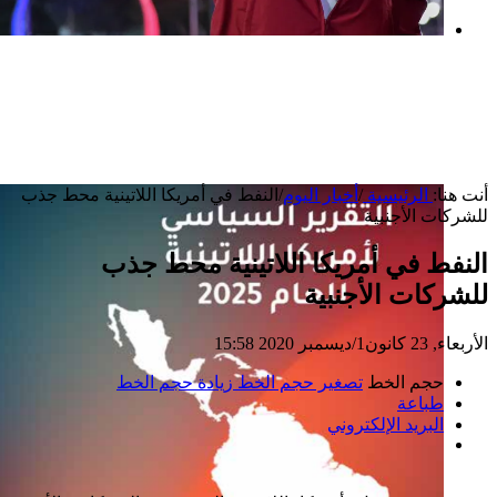
بعد خطف مادورو وحصار كوبا.. ماذا ستفعل
واشنطن بأورتيغا؟
أنت هنا:
الرئيسية
/
أخبار اليوم
/
النفط في أمريكا اللاتينية محط جذب
للشركات الأجنبية
النفط في أمريكا اللاتينية محط جذب
للشركات الأجنبية
الأربعاء, 23 كانون1/ديسمبر 2020 15:58
حجم الخط
تصغير حجم الخط
زيادة حجم الخط
طباعة
البريد الإلكتروني