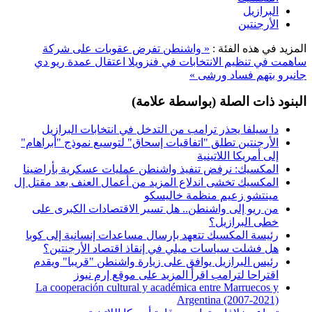
البرازيل
الأرجنتين
المزيد في هذه الفئة :
« واشنطن تفرض عقوبات على شركة
ساهمت في تنظيم الانتخابات في فنزويلا
اعتقال عمدة ريو دي
جانيرو بتهم فساد ورشى »
البنود ذات الصلة (بواسطة علامة)
دا سيلفا يحذر ترامب من التدخل في انتخابات البرازيل
الأرجنتين تطلق "اتفاقيات إسحاق" لتوسيع نموذج "أبراهام"
إلى أمريكا اللاتينية
المكسيك: نرفض تنفيذ واشنطن عمليات عسكرية بأراضينا
المكسيك تخشى اندلاع المزيد من أعمال العنف بعد مقتل إل
مينتشو زعيم منظمة خاليسكو
من ريو إلى واشنطن.. هل تسير الاقتصادات الكبرى على
خطى البرازيل؟
رئيسة المكسيك تتعهد بإرسال مساعدات إنسانية إلى كوبا
هل فشلت سياسات ميلي في إنقاذ اقتصاد الأرجنتين؟
رئيس البرازيل يوافق على زيارة واشنطن "قريبا" ويقدم
اقتراحا لترامب اقرأ المزيد على موقع إرم نيوز
La cooperación cultural y académica entre Marruecos y
Argentina (2007-2021)