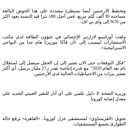
وتحتفظ الارجنتين أيضا بسيطرة مشددة على هذا الحوض البالغة
مساحته 30 ألف كلم مربع، فمن أصل 180 بئرا قيد التنمية يعود اكثر
من 70% إلى واي بي اف.
ولفت أوراسيو لازارتي الإخصائي في شؤون الطاقة لدى مكتب
الاستشارات ابيسيب إلى «أن فاكا موريرتا هام جدا من النواحي
الاستراتيجية».
"فكل التوقعات حتى الان تشير إلى إن الحقل سيصل إلى استغلال
تام بعد العام 2020" مع قدرة إنتاجية تقدر بـ27 مليار برميل، أي أكثر
بعشر مرات من الاحتياطيات الحالية لدى الأرجنتين.
وزيرة الصحة: لا دليل علمي على أي آثار للتغير الجيني الجديد على
معدل إصابة كورونا
تحويل «الفرنساوي» لمستشفى عزل كورونا.. «القاهرة» ترفع حالة
الطوارئ بجميع المستشفيات