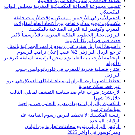
تصاعد خلافات ترامب وقادة أمريكا اللاتينية
تنصيب مجموعة الصداقة المكسيكية المغربية بمجلس النواب
المكسيكي
الدعم الأميركي للأرجنتين.. مسكن مؤقت لأزمات خانقة
مكسيكو.. توقيع مذكرة تفاهم بين الاتحاد العام لمقاولات
المغرب وكونفدرالية الغرف الصناعية بالمكسيك
البرازيل تختار الخطوط الملكية المغربية ناقلاً رسمياً لأكبر
حدث فني في أمريكا اللاتينية
دا سيلفا: البرازيل سترد على رسوم ترامب الجمركية بالمثل
تراجع الريال البرازيلي 2% عقب إعلان ترامب للرسوم
المحكمة الأرجنتينية العليا تؤيد سجن الرئيسة السابقة كيرشنر
6 أعوام
افتتاح قنصلية فخرية للمغرب في فلوريانوبوليس جنوب
البرازيل
تخطط الصين لربط البرازيل بميناء شانكاي العملاق في بيرو
عبر خط سكك حديدية
الأرجنتين: إضراب عام ضد سياسة التقشف لمايلي، الثالث
خلال 16 شهراً
المكسيك والبرازيل تتعهدان تعزيز التعاون في مواجهة
سياسات ترمب
رئيسة المكسيك: لا نخطط لفرض رسوم انتقامية على
الولايات المتحدة
الرئيس البرازيلي يتوقع محادثات تجارية بين اليابان
وميركوسور في أواخر 2025