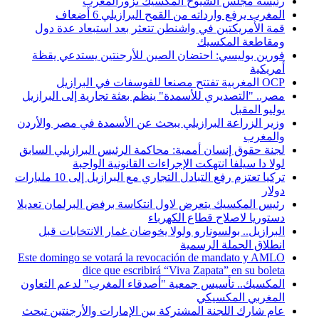
رئيسة مجلس الشيوخ المكسيك تزورالمغرب
المغرب يرفع وارداته من القمح البرازيلي 6 أضعاف
قمة الأمريكتين في واشنطن تتعثر بعد استبعاد عدة دول
ومقاطعة المكسيك
فورين بوليسي: احتضان الصين للأرجنتين يستدعي يقظة
أمريكية
OCP المغربية تفتتح مصنعا للفوسفات في البرازيل
مصر.. "التصديري للأسمدة" ينظم بعثة تجارية إلى البرازيل
يوليو المقبل
وزير الزراعة البرازيلي يبحث عن الأسمدة في مصر والأردن
والمغرب
لجنة حقوق إنسان أممية: محاكمة الرئيس البرازيلي السابق
لولا دا سيلفا انتهكت الإجراءات القانونية الواجبة
تركيا تعتزم رفع التبادل التجاري مع البرازيل إلى 10 مليارات
دولار
رئيس المكسيك يتعرض لاول انتكاسة برفض البرلمان تعديلا
دستوريا لاصلاح قطاع الكهرباء
البرازيل.. بولسونارو ولولا يخوضان غمار الانتخابات قبل
انطلاق الحملة الرسمية
Este domingo se votará la revocación de mandato y AMLO
dice que escribirá “Viva Zapata” en su boleta
المكسيك.. تأسيس جمعية "أصدقاء المغرب" لدعم التعاون
المغربي المكسيكي
عام شارك اللجنة المشتركة بين الإمارات والأرجنتين تبحث