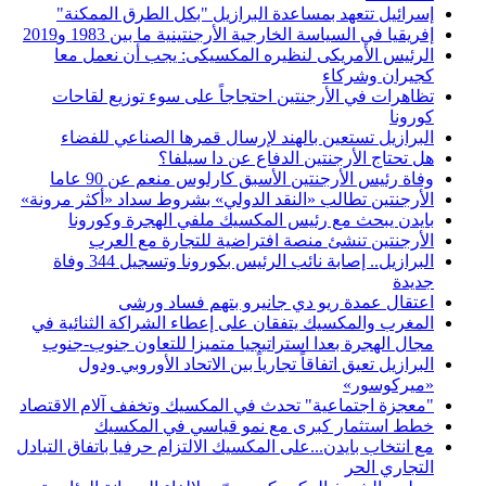
إسرائيل تتعهد بمساعدة البرازيل "بكل الطرق الممكنة"
إفريقيا في السياسة الخارجية الأرجنتينية ما بين 1983 و2019
الرئيس الأمريكى لنظيره المكسيكى: يجب أن نعمل معا
كجيران وشركاء
تظاهرات في الأرجنتين احتجاجاً على سوء توزيع لقاحات
كورونا
البرازيل تستعين بالهند لإرسال قمرها الصناعي للفضاء
هل تحتاج الأرجنتين الدفاع عن دا سيلفا؟
وفاة رئيس الأرجنتين الأسبق كارلوس منعم عن 90 عاما
الأرجنتين تطالب «النقد الدولي» بشروط سداد «أكثر مرونة»
بايدن يبحث مع رئيس المكسيك ملفي الهجرة وكورونا
الأرجنتين تنشئ منصة افتراضية للتجارة مع العرب
البرازيل.. إصابة نائب الرئيس بكورونا وتسجيل 344 وفاة
جديدة
اعتقال عمدة ريو دي جانيرو بتهم فساد ورشى
المغرب والمكسيك يتفقان على إعطاء الشراكة الثنائية في
مجال الهجرة بعدا استراتيجيا متميزا للتعاون جنوب-جنوب
البرازيل تعيق اتفاقاً تجارياً بين الاتحاد الأوروبي ودول
«ميركوسور»
"معجزة اجتماعية" تحدث في المكسيك وتخفف آلام الاقتصاد
خطط استثمار كبرى مع نمو قياسي في المكسيك
مع انتخاب بايدن...على المكسيك الالتزام حرفيا باتفاق التبادل
التجاري الحر