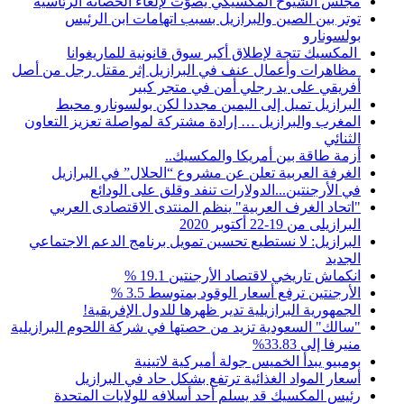
مجلس الشيوخ المكسيكي يصوّت لإلغاء الحصانة الرئاسية
توتر بين الصين والبرازيل بسبب اتهامات ابن الرئيس
بولسونارو
المكسيك تتجة لإطلاق أكبر سوق قانونية للماريغوانا
مظاهرات وأعمال عنف في البرازيل إثر مقتل رجل من أصل
أفريقي على يد رجلي أمن في متجر كبير
البرازيل تميل إلى اليمين مجددا لكن بولسونارو محبط
المغرب والبرازيل … إرادة مشتركة لمواصلة تعزيز التعاون
الثنائي
أزمة طاقة بين أمريكا والمكسيك..
الغرفة العربية تعلن عن مشروع “الحلال” في البرازيل
في الأرجنتين...الدولارات تنفد وقلق على الودائع
"اتحاد الغرف العربية" ينظم المنتدى الاقتصادى العربي
البرازيلى من 19-22 أكتوبر 2020
البرازيل: لا نستطيع تحسين تمويل برنامج الدعم الاجتماعي
الجديد
انكماش تاريخي لاقتصاد الأرجنتين 19.1 %
الأرجنتين ترفع أسعار الوقود بمتوسط 3.5 %
الجمهورية البرازيلية تدير ظهرها للدول الإفريقية!
"سالك" السعودية تزيد من حصتها في شركة اللحوم البرازيلية
منيرفا إلى 33.83%
بومبيو يبدأ الخميس جولة أميركية لاتينية
أسعار المواد الغذائية ترتفع بشكل حاد في البرازيل
رئيس المكسيك قد يسلم أحد أسلافه للولايات المتحدة