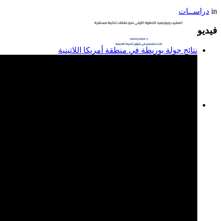
in
دراســات
فيديو
نتائج جولة بوريطة في منطقة أمريكا اللاتينية
المغرب وبوليفيا: الخطوة
الأولى نحو علاقات ثنائية
مستقرة