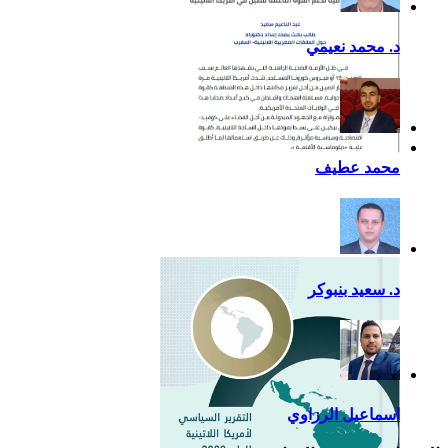
د. محمد نعيمي
أزمة كوفيد- 19: فرصة
محمد عطيف
إضافية لدعم القوة الناعمة
للصين في أمريكا اللاتينية
د. سعيد بنبوكر
اسماعيل الرزاوي