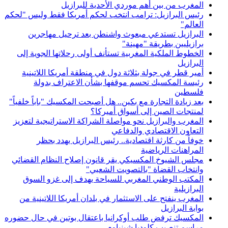
المغرب من بين أهم موردي الأحدية للبرازيل
رئيس البرازيل: ترامب انتخب لحكم أمريكا فقط وليس "لحكم
العالم"
البرازيل تستدعي مبعوث واشنطن بعد ترحيل مهاجرين
برازيليين بطريقة "مهينة"
الخطوط الملكية المغربية تستأنف أولى رحلاتها الجوية إلى
البرازيل
أمير قطر في جولة بثلاثة دول في منطقة أمريكا اللاتينية
رئيسة المكسيك تحسم موقفها بشأن الاعتراف بدولة
فلسطين
بعد زيادة التجارة مع بكين.. هل أصبحت المكسيك "باباً خلفياً"
لمنتجات الصين إلى أسواق أميركا؟
المغرب والبرازيل نحو مواصلة الشراكة الاستراتيجية لتعزيز
التعاون الاقتصادي والدفاعي
خوفاً من كارثة اقتصادية.. رئيس البرازيل يهدد بحظر
المراهنات الرياضية
مجلس الشيوخ المكسيكي يقر قانون إصلاح النظام القضائي
وانتخاب القضاة "بالتصويت الشعبي"
المكتب الوطني المغربي للسياحة يهدف إلى غزو السوق
البرازيلية
المغرب ينفتح على الاستثمار في بلدان أمريكا اللاتينية من
بوابة البرازيل
المكسيك ترفض طلب أوكرانيا باعتقال بوتين في حال حضوره
مراسم تنصيب كلوديا شينباوم