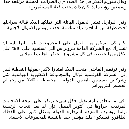
وقال تينوريو اغيلار في هذا الصدد «إن الضرائب المحلية مرتفعة جدا،
وسيتعين رؤية ما إذا كان ذلك يجذب فعلا المستثمرين».
وفي البرازيل تعتبر الحقول الهائلة التي تملكها البلاد قبالة سواحلها
تحت طبقة من الملح وسيلة مناسبة لجذب رؤوس الاموال الاجنبية.
لكن كي تتمكن من العمل على المجموعات غير البرازيلية ان
تتشارك مع الشركة العامة بتروبراس التي تستحوذ على 30% على
الاقل من الحصص في كل مشروع وتحتكر الجانب العملاني.
وفي نوفمبر الماضي منحت البلاد امتيازا لاكبر حقولها النفطية ليبرا
إلى الشركة الفرنسية توتال والمجموعة الانكليزية الهولندية شل
وشركتين صينيتين تابعتين للدولة .. محتفظة بـ40% من إجمالي
الحصص لبتروبراس.
وفي ما يتعلق بالمستقبل فكل شيء يرتكز على نتيجة الانتخابات
المرتقب اجراؤها في أكتوبر المقبل. فإن لم يعد انتخاب الرئيسة
ديلما روسيف المؤيدة لسيطرة الدولة بشكل كبير على القطاع
الطاقوي فسيكون ذلك مؤشرا جيدا بالنسبة للمجموعات الاجنبية.