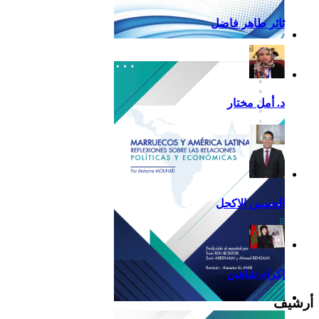
ثائر طاهر فاضل
تقرير أمريكا اللاتينية لسنة
2013
د. أمل مختار
الحسين الاكحل
إكرام شاهين
أرشيف
Reflexiones