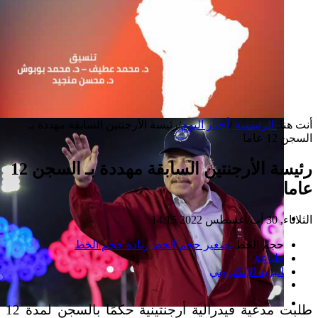
أنت هنا:
الرئيسية
/
أخبار اليوم
/
رئيسة الأرجنتين السابقة مهددة بـ
السجن 12 عاما
رئيسة الأرجنتين السابقة مهددة بـ السجن 12
عاما
الثلاثاء, 30 آب/أغسطس 2022 14:15
إصدار جديد
حجم الخط
تصغير حجم الخط
زيادة حجم الخط
طباعة
البريد الإلكتروني
طلبت مدعية فيدرالية أرجنتينية حكمًا بالسجن لمدة 12