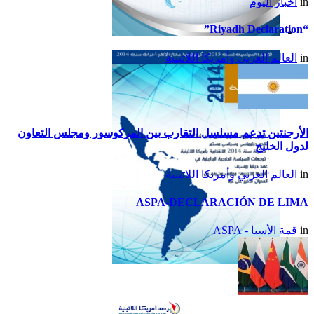
in
أخبار اليوم
“Riyadh Declaration”
تقرير أمريكا اللاتينية لسنة
in
العالم العربي وأمريكا اللاتينية
2015
الأرجنتين تدعم مسلسل التقارب بين المركوسور ومجلس التعاون
لدول الخليج
in
العالم العربي وأمريكا اللاتينية
ASPA-DECLARACIÓN DE LIMA
in
قمة الأسبا - ASPA
تقرير أمريكا اللاتينية لسنة
2014