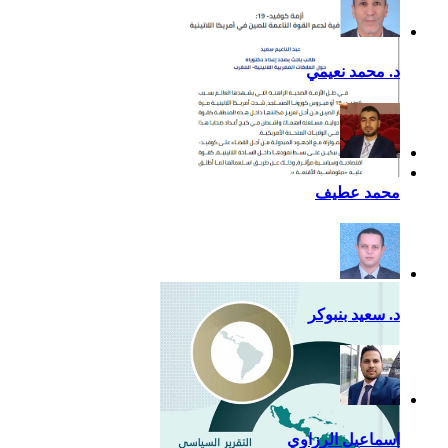
د. محمد نعيمي
أزمة كوفيد- 19: فرصة
محمد عطيف
إضافية لدعم القوة الناعمة
للصين في أمريكا اللاتينية
د. سعيد بنبوكر
اسماعيل الرزاوي