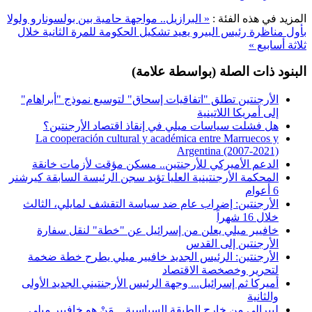
المزيد في هذه الفئة :
« البرازيل.. مواجهة حامية بين بولسونارو ولولا
بأول مناظرة
رئيس البيرو يعيد تشكيل الحكومة للمرة الثانية خلال
ثلاثة أسابيع »
البنود ذات الصلة (بواسطة علامة)
الأرجنتين تطلق "اتفاقيات إسحاق" لتوسيع نموذج "أبراهام"
إلى أمريكا اللاتينية
هل فشلت سياسات ميلي في إنقاذ اقتصاد الأرجنتين؟
La cooperación cultural y académica entre Marruecos y
Argentina (2007-2021)
الدعم الأميركي للأرجنتين.. مسكن مؤقت لأزمات خانقة
المحكمة الأرجنتينية العليا تؤيد سجن الرئيسة السابقة كيرشنر
6 أعوام
الأرجنتين: إضراب عام ضد سياسة التقشف لمايلي، الثالث
خلال 16 شهراً
خافيير ميلي يعلن من إسرائيل عن "خطة" لنقل سفارة
الأرجنتين إلى القدس
الأرجنتين: الرئيس الجديد خافيير ميلي يطرح خطة ضخمة
لتحرير وخصخصة الاقتصاد
أميركا ثم إسرائيل... وجهة الرئيس الأرجنتيني الجديد الأولى
والثانية
ليبرالي من خارج الطبقة السياسية... مَنْ هو خافيير ميلي