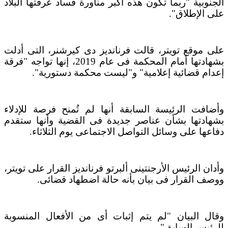
الجنوبية "ربما تكون هذه أكبر مناورة فساد عرفتها البلاد
على الإطلاق".
على موقع تويتر، قالت فرنانديز دى كيرشنر، التى أدلت
بشهادتها أمام المحكمة فى عام 2019، إنها تواجه "فرقة
إعدام قضائية إعلامية" و"ليست محكمة دستورية".
وأضافت الرئيسة السابقة أنها لم تُمنح فرصة للإدلاء
بشهادتها بشأن عناصر جديدة فى القضية وأنها ستقدم
دفاعها على وسائل التواصل الاجتماعى يوم الثلاثاء.
وأدان الرئيس الأرجنتينى ألبرتو فرنانديز القرار على تويتر،
ووصف القرار فى بيان بأنه حالة اضطهاد قضائى.
وقال البيان "لم يتم إثبات أى من الأفعال المنسوبة
للرئيس السابق".