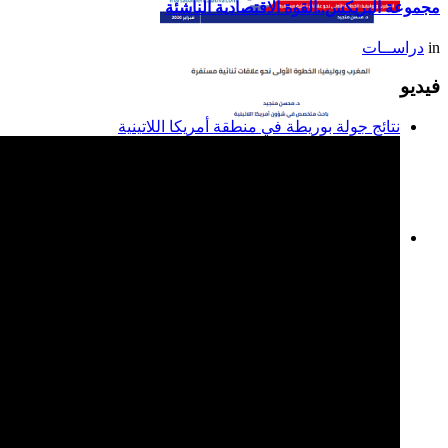
مجموعة البريكس..القوة الاقتصادية الناشئة
in
دراســات
فيديو
نتائج جولة بوريطة في منطقة أمريكا اللاتينية
المغرب وبوليفيا: الخطوة
الأولى نحو علاقات ثنائية
مستقرة