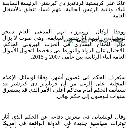
بعد خطف مادورو وحصار كوبا.. ماذا ستفعل
عامًا على كريستينا فرنانديز دى كيرشنر، الرئيسة السابقة
واشنطن بأورتيغا؟
للبلاد ونائبة الرئيس الحالية، بتهم فساد تتعلق بالأشغال
العامة.
ووفقًا لوكال "رويترز"، اتهم المدعى العام دييجو
لوتشيانى، رئيسة الأرجنتين السابقة، وهى صوت لا يزال
مؤثرا للجناح اليسارى فى الحزب البيرونى الحاكم،
بالاحتيال على الدولة والتورط فى مخطط لتحويل الأموال
العامة أثناء الرئاسة بين عامى 2007 و 2015.
سيُعرف الحكم فى غضون أشهر، وفقًا لوسائل الإعلام
المحلية، على الرغم من أن فرنانديز دى كيرشنر قد
تستأنف الحكم أمام محاكم أعلى، الأمر الذى قد يستغرق
سنوات للوصول إلى حكم نهائى.
وقال لوتشيانى فى معرض دفاعه عن الحكم الذى أثار
توترات سياسية جديدة فى الدولة الواقعة فى أمريكا