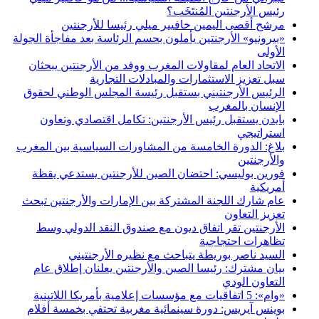
رئيس الأرجنتين المُنتَخَب؟
مرشح أقصى اليمين خافيير ميلي رئيسا للأرجنتين
«بيرونيو» الأرجنتين يأملون بحسم الرئاسة بعد مفاجأة الجولة
الأولى
الاتحاد العام لمقاولات المغرب ووفد من الأرجنتين يبحثان
سبل تعزيز الاستثمارات والمبادلات التجارية
الرئيس الأرجنتيني بستقبل رئيسة المجلس الوطني لحقوق
الإنسان بالمغرب
بايدن يستقبل رئيس الأرجنتين: تكامل اقتصادي وتعاون
استراتيجي
بلاغ: الدورة الخامسة من المشاورات السياسية بين المغرب
والأرجنتين
فورين بوليسي: احتضان الصين للأرجنتين يستدعي يقظة
أمريكية
عام شارك اللجنة المشتركة بين الإمارات والأرجنتين تبحث
تعزيز التعاون
الأرجنتين تقر اتفاق ديون مع صندوق النقد الدولي وسط
تظاهرات احتجاجية
السيد ناصر بوريطة يتباحث مع نظيره الأرجنتيني
بيان مشترك: رئيسا الصين والأرجنتين يعلنان إطلاق عام
التعاون الودي
«وام»: 5 اتفاقيات مع مؤسسات إعلامية بأمريكا اللاتينية
بوينس آيريس: دورة سينمائية مغربية تحتفي بخمسة أفلام