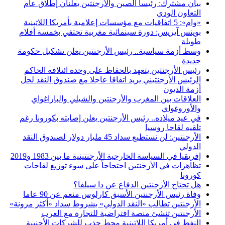
بيان مشترك: رئيسا الصين والأرجنتين يعلنان إطلاق عام
التعاون الودي
«وام»: 5 اتفاقيات مع مؤسسات إعلامية بأمريكا اللاتينية
بوينس آيريس: دورة سينمائية مغربية تحتفي بخمسة أفلام
طويلة
وسط أزمة سياسية.. رئيس الأرجنتين يعلن تشكيل حكومة
جديدة
رئيس الأرجنتين يتعهد بالحفاظ على وحدة ائتلافه الحاكم
الرئيس الأرجنتيني يريد اتفاقا عاجلا مع صندوق النقد لحل
أزمة الديون
العلاقات بين المغرب والأرجنتين والشيلي والباراغواي
والأوروغواي
في عيد ميلاده.. رئيس الأرجنتين يعلن إصابته بكورونا رغم
تلقيه لقاحا روسيا
الأرجنتين: لن نستطيع سداد 45 مليار دولار لصندوق النقد
الدولي
إفريقيا في السياسة الخارجية الأرجنتينية ما بين 1983 و2019
تظاهرات في الأرجنتين احتجاجاً على سوء توزيع لقاحات
كورونا
هل تحتاج الأرجنتين الدفاع عن دا سيلفا؟
وفاة رئيس الأرجنتين الأسبق كارلوس منعم عن 90 عاما
الأرجنتين تطالب «النقد الدولي» بشروط سداد «أكثر مرونة»
الأرجنتين تنشئ منصة افتراضية للتجارة مع العرب
النفط في أمريكا اللاتينية محط جذب للشركات الأجنبية