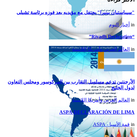
"سيباستيان بينيرا" يحتفل مع مؤيديه بعد فوزه برئاسة تشيلى
in
أخبار اليوم
“Riyadh Declaration”
تقرير أمريكا اللاتينية لسنة
in
العالم العربي وأمريكا اللاتينية
2015
الأرجنتين تدعم مسلسل التقارب بين المركوسور ومجلس التعاون
لدول الخليج
in
العالم العربي وأمريكا اللاتينية
ASPA-DECLARACIÓN DE LIMA
in
قمة الأسبا - ASPA