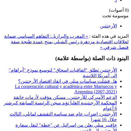
(0 أصوات)
موسومة تحت
الأرجنتين
المزيد في هذه الفئة :
« المغرب والبرازيل: التفاهم السياسي ضمانة
لعلاقات اقتصادية مزدهرة
رئيس الشيلي يمنح عمدة طنجة صفة
قنصل شرفي »
البنود ذات الصلة (بواسطة علامة)
الأرجنتين تطلق "اتفاقيات إسحاق" لتوسيع نموذج "أبراهام"
إلى أمريكا اللاتينية
هل فشلت سياسات ميلي في إنقاذ اقتصاد الأرجنتين؟
La cooperación cultural y académica entre Marruecos y
Argentina (2007-2021)
الدعم الأميركي للأرجنتين.. مسكن مؤقت لأزمات خانقة
المحكمة الأرجنتينية العليا تؤيد سجن الرئيسة السابقة كيرشنر
6 أعوام
الأرجنتين: إضراب عام ضد سياسة التقشف لمايلي، الثالث
خلال 16 شهراً
خافيير ميلي يعلن من إسرائيل عن "خطة" لنقل سفارة
الأرجنتين إلى القدس