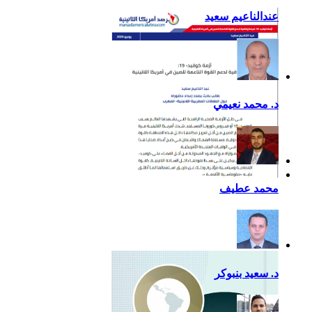
عندالناعيم سعيد
د. محمد نعيمي
أزمة كوفيد- 19: فرصة
محمد عطيف
إضافية لدعم القوة الناعمة
للصين في أمريكا اللاتينية
د. سعيد بنبوكر