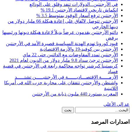
في الأرجنتين...الدولارات تنفد وقلق على الودائع
انكماش تاريخي لاقتصاد الأرجنتين 19.1 %
الأرجنتين ترفع أسعار الوقود بمتوسط 3.5 %
الأرجنتين تتوصل لاتّفاق على إعادة هيكلة 66 مليار دولار من
دينها الخارجي
دائنو الأرجنتين يقدمون عرضاً بديلاً لإعادة هيكلة ديونها ورئيسها
يرفض
قيود كورونا تهدم الهدنة السياسية قصيرة الأمد في الأرجنتين
الأرجنتين بين كوفيد-19 والأزمة الاقتصادية
الأرجنتين تمدد المفاوضات مع الدائنين حتى 22 ماي
الأرجنتين ترجئ سداد 9.8 مليار دولار من الديون لعام 2021
كريستينا كيرشنر تواجه محاكمة رابعة في الأرجنتين في قضية
فساد
الأزمـــــة الاقتصـــاديــــــة في الأرجنتيـــــن تشتـــــد
واشنطن والأرجنتين تتفقان على محاربة حزب الله فى أمريكا
اللاتينية
المغرب يستورد 440 مليون ذبابة من الأرجنتين
عد إلى الأعلى
اصدارات المرصد