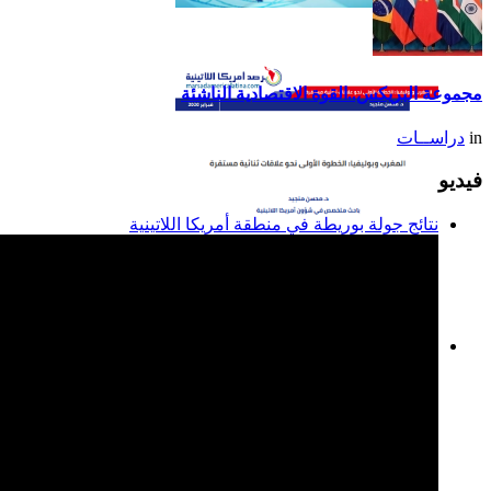
تقرير أمريكا اللاتينية لسنة
2014
مجموعة البريكس..القوة الاقتصادية الناشئة
in
دراســات
فيديو
نتائج جولة بوريطة في منطقة أمريكا اللاتينية
المغرب وبوليفيا: الخطوة
الأولى نحو علاقات ثنائية
مستقرة