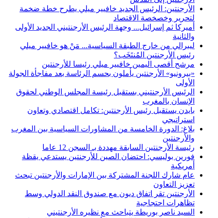
الأرجنتين: الرئيس الجديد خافيير ميلي يطرح خطة ضخمة
لتحرير وخصخصة الاقتصاد
أميركا ثم إسرائيل... وجهة الرئيس الأرجنتيني الجديد الأولى
والثانية
ليبرالي من خارج الطبقة السياسية... مَنْ هو خافيير ميلي
رئيس الأرجنتين المُنتَخَب؟
مرشح أقصى اليمين خافيير ميلي رئيسا للأرجنتين
«بيرونيو» الأرجنتين يأملون بحسم الرئاسة بعد مفاجأة الجولة
الأولى
الرئيس الأرجنتيني بستقبل رئيسة المجلس الوطني لحقوق
الإنسان بالمغرب
بايدن يستقبل رئيس الأرجنتين: تكامل اقتصادي وتعاون
استراتيجي
بلاغ: الدورة الخامسة من المشاورات السياسية بين المغرب
والأرجنتين
رئيسة الأرجنتين السابقة مهددة بـ السجن 12 عاما
فورين بوليسي: احتضان الصين للأرجنتين يستدعي يقظة
أمريكية
عام شارك اللجنة المشتركة بين الإمارات والأرجنتين تبحث
تعزيز التعاون
الأرجنتين تقر اتفاق ديون مع صندوق النقد الدولي وسط
تظاهرات احتجاجية
السيد ناصر بوريطة يتباحث مع نظيره الأرجنتيني