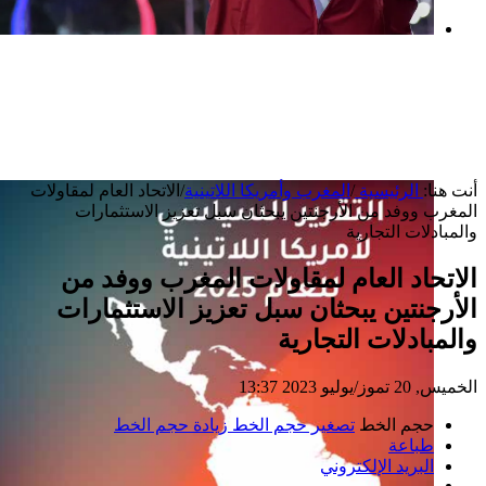
بعد خطف مادورو وحصار كوبا.. ماذا ستفعل
واشنطن بأورتيغا؟
أنت هنا:
الرئيسية
/
المغرب وأمريكا اللاتينية
/
الاتحاد العام لمقاولات
المغرب ووفد من الأرجنتين يبحثان سبل تعزيز الاستثمارات
والمبادلات التجارية
الاتحاد العام لمقاولات المغرب ووفد من
الأرجنتين يبحثان سبل تعزيز الاستثمارات
والمبادلات التجارية
الخميس, 20 تموز/يوليو 2023 13:37
حجم الخط
تصغير حجم الخط
زيادة حجم الخط
طباعة
البريد الإلكتروني