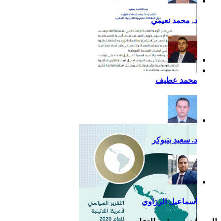
د. محمد نعيمي
أزمة كوفيد- 19: فرصة
محمد عطيف
إضافية لدعم القوة الناعمة
للصين في أمريكا اللاتينية
د. سعيد بنبوكر
اسماعيل الرزاوي