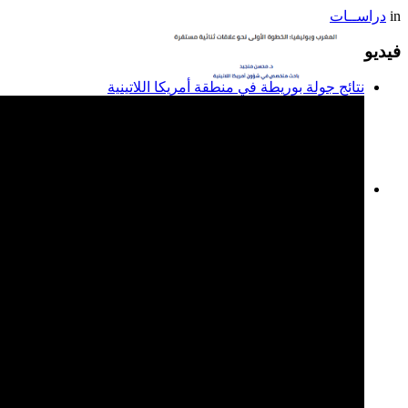
in
دراســات
فيديو
نتائج جولة بوريطة في منطقة أمريكا اللاتينية
المغرب وبوليفيا: الخطوة
الأولى نحو علاقات ثنائية
مستقرة