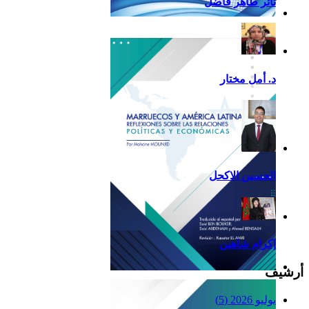
ثائر طاهر فاضل
تقرير أمريكا اللاتينية لسنة
2013
د. أمل مختار
الحسين الاكحل
إكرام شاهين
أرشيف
Reflexiones
يوليو 2026
(5)