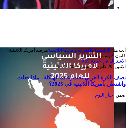
بعد خطف مادورو وحصار كوبا.. ماذا ستفعل
واشنطن بأورتيغا؟
أنت هنا:
الرئيسية
/
المغرب وأمريكا اللاتينية
/
مرصد أمريكا اللاتينية -
كانون1/ديسمبر 2025
الاشتراك في خدمة RSS
الإثنين, 29 كانون1/ديسمبر 2025 16:32
نصف الكرة الغربي تحت إعادة الهيكلة.. ماذا فعلت
واشنطن بأمريكا اللاتينية في 2025؟
ضمن
أخبار اليوم