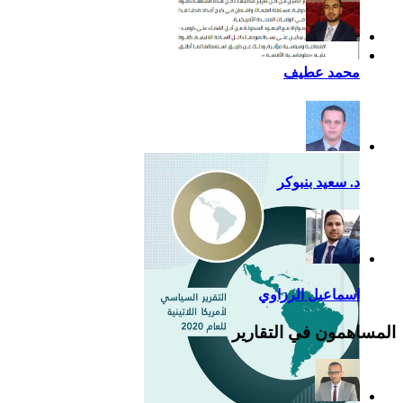
أزمة كوفيد- 19: فرصة
محمد عطيف
إضافية لدعم القوة الناعمة
للصين في أمريكا اللاتينية
د. سعيد بنبوكر
اسماعيل الرزاوي
المساهمون في التقارير