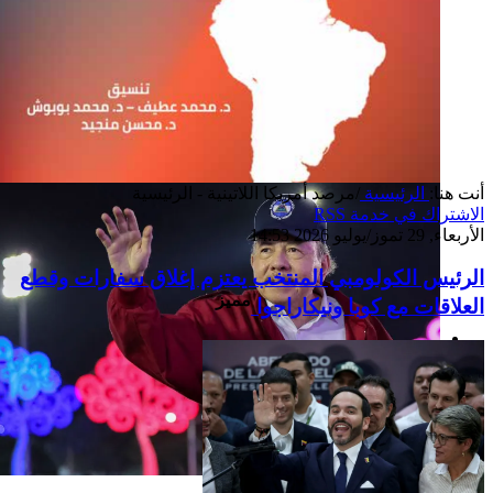
أنت هنا:
الرئيسية
/
مرصد أمريكا اللاتينية - الرئيسية
الاشتراك في خدمة RSS
الأربعاء, 29 تموز/يوليو 2026 14:53
الرئيس الكولومبي المنتخب يعتزم إغلاق سفارات وقطع
مميز
العلاقات مع كوبا ونيكاراجوا
إصدار جديد