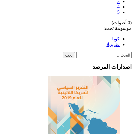
3
4
5
(0 أصوات)
موسومة تحت:
كوبا
فنزويلا
اصدارات المرصد