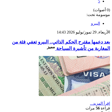
5
(0 أصوات)
موسومة تحت:
البيرو
الأربعاء, 29 تموز/يوليو 2026 14:43
بعد دعمها مقترح الحكم الذاتي.. البيرو تعفي فئة من
مميز
المغاربة من تأشيرة السياحة
إقرأ المزيد...
قراءة
56
مرات