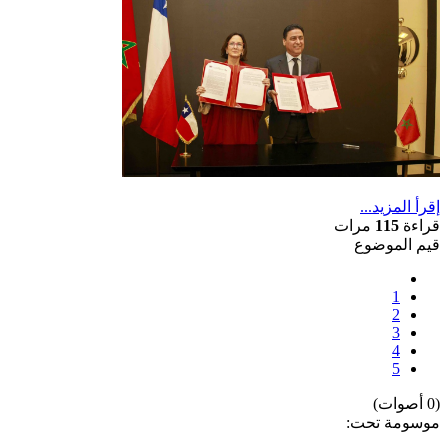
إقرأ المزيد...
قراءة
115
مرات
قيم الموضوع
1
2
3
4
5
(0 أصوات)
موسومة تحت: