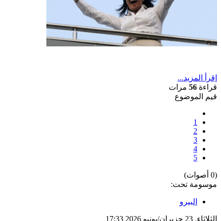
إقرأ المزيد...
قراءة
56
مرات
قيم الموضوع
1
2
3
4
5
(0 أصوات)
موسومة تحت:
البيرو
الثلاثاء, 23 حزيران/يونيو 2026 17:33