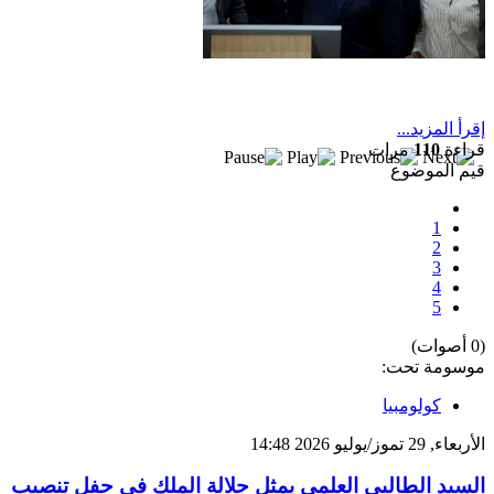
بعد خطف مادورو وحصار كوبا.. ماذا ستفعل
واشنطن بأورتيغا؟
إقرأ المزيد...
قراءة
110
مرات
قيم الموضوع
1
2
3
4
5
(0 أصوات)
موسومة تحت:
كولومبيا
الأربعاء, 29 تموز/يوليو 2026 14:48
السيد الطالبي العلمي يمثل جلالة الملك في حفل تنصيب