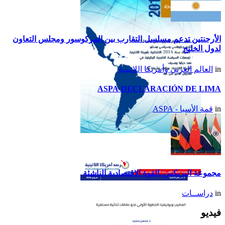
الأرجنتين تدعم مسلسل التقارب بين المركوسور ومجلس التعاون
لدول الخليج
in
العالم العربي وأمريكا اللاتينية
ASPA-DECLARACIÓN DE LIMA
in
قمة الأسبا - ASPA
تقرير أمريكا اللاتينية لسنة
2014
مجموعة البريكس..القوة الاقتصادية الناشئة
in
دراســات
فيديو