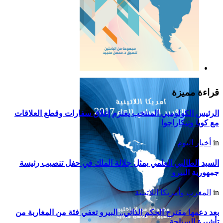
التقرير السياسي لأمريكا
اللاتينية للعام 2019
قراءة مميزة
الرئيس الكولومبي المنتخب يعتزم إغلاق سفارات وقطع العلاقات
مع كوبا ونيكاراجوا
in
أخبار اليوم
السيد الطالبي العلمي يمثل جلالة الملك في حفل تنصيب رئيسة
جمهورية البيرو
in
المغرب وأمريكا اللاتينية
بعد دعمها مقترح الحكم الذاتي.. البيرو تعفي فئة من المغاربة من
تأشيرة السياحة