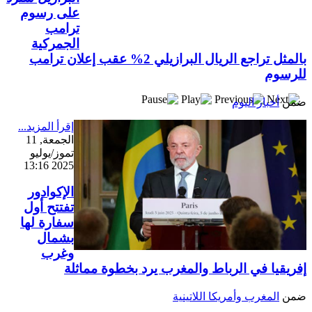
بعد خطف مادورو وحصار كوبا.. ماذا ستفعل
على رسوم
واشنطن بأورتيغا؟
ترامب
الجمركية
بالمثل تراجع الريال البرازيلي 2% عقب إعلان ترامب
للرسوم
ضمن
أخبار اليوم
إقرأ المزيد...
الجمعة, 11
تموز/يوليو
2025 13:16
الإكوادور
تفتتح أول
سفارة لها
بشمال
وغرب
إفريقيا في الرباط والمغرب يرد بخطوة مماثلة
ضمن
المغرب وأمريكا اللاتينية