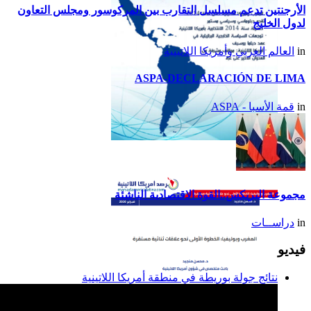
الأرجنتين تدعم مسلسل التقارب بين المركوسور ومجلس التعاون
لدول الخليج
in
العالم العربي وأمريكا اللاتينية
ASPA-DECLARACIÓN DE LIMA
in
قمة الأسبا - ASPA
تقرير أمريكا اللاتينية لسنة
2014
مجموعة البريكس..القوة الاقتصادية الناشئة
in
دراســات
فيديو
نتائج جولة بوريطة في منطقة أمريكا اللاتينية