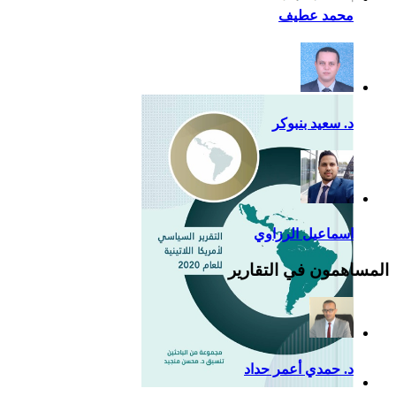
أزمة كوفيد- 19: فرصة
محمد عطيف
إضافية لدعم القوة الناعمة
للصين في أمريكا اللاتينية
د. سعيد بنبوكر
اسماعيل الرزاوي
المساهمون في التقارير
د. حمدي أعمر حداد