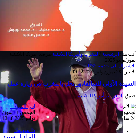
أنت هنا:
الرئيسية
/
المغرب وأمريكا اللاتينية
/
مرصد أمريكا اللاتينية -
تموز/يوليو 2025
الاشتراك في خدمة RSS
الإثنين, 28 تموز/يوليو 2025 19:22
السيدة الأولى للسالفادور تحل بالمغرب في زيارة عمل
ضمن
المغرب وأمريكا اللاتينية
إصدار جديد
إقرأ المزيد...
الجمعة, 11 تموز/
يوليو 2025 13:18
دا سيلفا:
البرازيل سترد