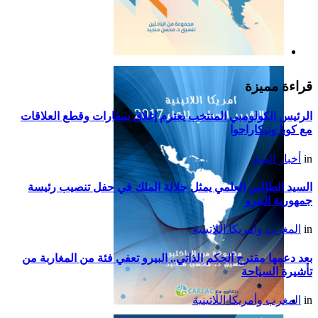
التقرير السياسي لأمريكا
اللاتينية للعام 2019
قراءة مميزة
الرئيس الكولومبي المنتخب يعتزم إغلاق سفارات وقطع العلاقات
مع كوبا ونيكاراجوا
in
أخبار اليوم
السيد الطالبي العلمي يمثل جلالة الملك في حفل تنصيب رئيسة
جمهورية البيرو
in
المغرب وأمريكا اللاتينية
بعد دعمها مقترح الحكم الذاتي.. البيرو تعفي فئة من المغاربة من
تأشيرة السياحة
in
المغرب وأمريكا اللاتينية
التقرير السياسي لأمريكا