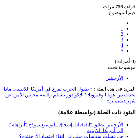
قراءة
756
مرات
قيم الموضوع
1
2
3
4
5
(0 أصوات)
موسومة تحت
الأرجنتين
المزيد في هذه الفئة :
« طبول الحرب تقرع في أمريكا اللاتينية.. ماذا
يحدث بين غويانا وفنزويلا؟
الإكوادور تتسلم رئاسة مجلس الأمن عن
شهر ديسمبر »
البنود ذات الصلة (بواسطة علامة)
الأرجنتين تطلق "اتفاقيات إسحاق" لتوسيع نموذج "أبراهام"
إلى أمريكا اللاتينية
هل فشلت سياسات ميلي في إنقاذ اقتصاد الأرجنتين؟