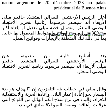
بعد خطف مادورو وحصار كوبا.. ماذا ستفعل
واشنطن بأورتيغا؟
أعلن الرئيس الأرجنتيني الليبرالي المتشدّد خافيير ميلي
الأربعاء أنه سيصدر مرسوما رئاسيا لتحرير الاقتصاد
الوطني المتعثر. وتشمل خطة ميلي تعديل أو إلغاء أكثر
من 300 من القيود واللوائح والضوابط المعمول بها حاليا،
بما في ذلك تلك المتعلقة بالإيجارات وقوانين العمل.
بعد أسابيع قليلة من تنصيبه، أعلن
الرئيس الأرجنتيني الليبرالي المتشدد خافيير
ميلي الأربعاء أنه سيصدر مرسوما رئاسيا لتحرير الاقتصاد
الوطني المتعثر.
وقال ميلي في خطاب بثه التلفزيون إن "الهدف هو بدء
المسار نحو إعادة إعمار البلاد، وإعادة الحرية والاستقلالية
للأفراد، والبدء في نزع سلاح الكم الهائل من اللوائح التي
عرقلت وأعاقت ومنعت النمو الاقتصادي في بلدنا".