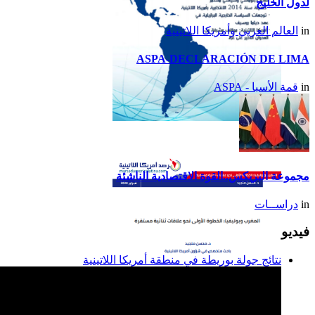
لدول الخليج
in
العالم العربي وأمريكا اللاتينية
ASPA-DECLARACIÓN DE LIMA
in
قمة الأسبا - ASPA
تقرير أمريكا اللاتينية لسنة
2014
مجموعة البريكس..القوة الاقتصادية الناشئة
in
دراســات
فيديو
نتائج جولة بوريطة في منطقة أمريكا اللاتينية