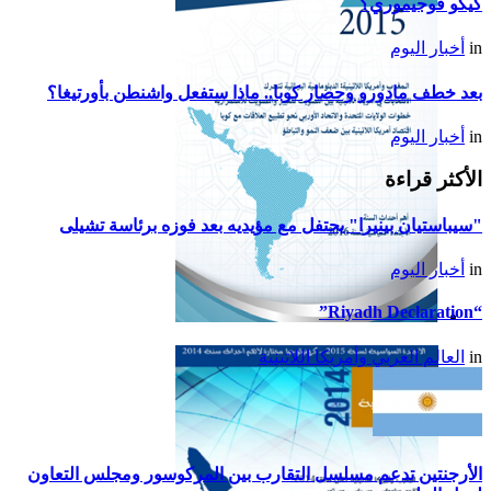
كيكو فوجيموري؟
in
أخبار اليوم
بعد خطف مادورو وحصار كوبا.. ماذا ستفعل واشنطن بأورتيغا؟
in
أخبار اليوم
الأكثر قراءة
"سيباستيان بينيرا" يحتفل مع مؤيديه بعد فوزه برئاسة تشيلى
in
أخبار اليوم
“Riyadh Declaration”
تقرير أمريكا اللاتينية لسنة
in
العالم العربي وأمريكا اللاتينية
2015
الأرجنتين تدعم مسلسل التقارب بين المركوسور ومجلس التعاون