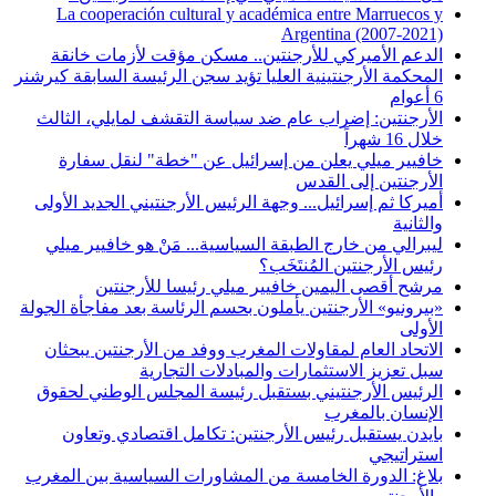
La cooperación cultural y académica entre Marruecos y
Argentina (2007-2021)
الدعم الأميركي للأرجنتين.. مسكن مؤقت لأزمات خانقة
المحكمة الأرجنتينية العليا تؤيد سجن الرئيسة السابقة كيرشنر
6 أعوام
الأرجنتين: إضراب عام ضد سياسة التقشف لمايلي، الثالث
خلال 16 شهراً
خافيير ميلي يعلن من إسرائيل عن "خطة" لنقل سفارة
الأرجنتين إلى القدس
أميركا ثم إسرائيل... وجهة الرئيس الأرجنتيني الجديد الأولى
والثانية
ليبرالي من خارج الطبقة السياسية... مَنْ هو خافيير ميلي
رئيس الأرجنتين المُنتَخَب؟
مرشح أقصى اليمين خافيير ميلي رئيسا للأرجنتين
«بيرونيو» الأرجنتين يأملون بحسم الرئاسة بعد مفاجأة الجولة
الأولى
الاتحاد العام لمقاولات المغرب ووفد من الأرجنتين يبحثان
سبل تعزيز الاستثمارات والمبادلات التجارية
الرئيس الأرجنتيني بستقبل رئيسة المجلس الوطني لحقوق
الإنسان بالمغرب
بايدن يستقبل رئيس الأرجنتين: تكامل اقتصادي وتعاون
استراتيجي
بلاغ: الدورة الخامسة من المشاورات السياسية بين المغرب