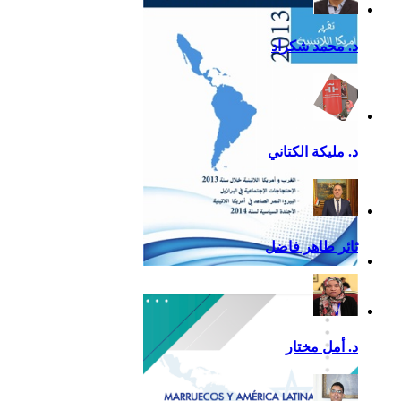
د. محمد شكراد
د. مليكة الكتاني
ثائر طاهر فاضل
تقرير أمريكا اللاتينية لسنة
2013
د. أمل مختار