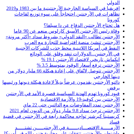
الدولي
إفريقيا في السياسة الخارجية الأرجنتينية ما بين 1983 و2019
تظاهرات في الأرجنتين احتجاجاً على سوء توزيع لقاحات
كورونا
هل تحتاج الأرجنتين الدفاع عن دا سيلفا؟
وفاة رئيس الأرجنتين الأسبق كارلوس منعم عن 90 عاما
الأرجنتين تطالب «النقد الدولي» بشروط سداد «أكثر مرونة»
الأرجنتين تنشئ منصة افتراضية للتجارة مع العرب
النفط في أمريكا اللاتينية محط جذب للشركات الأجنبية
في الأرجنتين...الدولارات تنفد وقلق على الودائع
انكماش تاريخي لاقتصاد الأرجنتين 19.1 %
الأرجنتين ترفع أسعار الوقود بمتوسط 3.5 %
الأرجنتين تتوصل لاتّفاق على إعادة هيكلة 66 مليار دولار من
دينها الخارجي
دائنو الأرجنتين يقدمون عرضاً بديلاً لإعادة هيكلة ديونها ورئيسها
يرفض
قيود كورونا تهدم الهدنة السياسية قصيرة الأمد في الأرجنتين
الأرجنتين بين كوفيد-19 والأزمة الاقتصادية
الأرجنتين تمدد المفاوضات مع الدائنين حتى 22 ماي
الأرجنتين ترجئ سداد 9.8 مليار دولار من الديون لعام 2021
كريستينا كيرشنر تواجه محاكمة رابعة في الأرجنتين في قضية
فساد
الأزمـــــة الاقتصـــاديــــــة في الأرجنتيـــــن تشتـــــد
واشنطن والأرجنتين تتفقان على محاربة حزب الله فى أمريكا