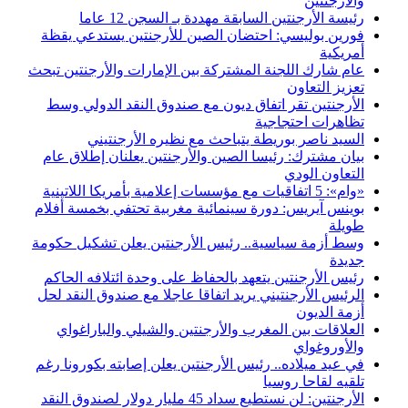
والأرجنتين
رئيسة الأرجنتين السابقة مهددة بـ السجن 12 عاما
فورين بوليسي: احتضان الصين للأرجنتين يستدعي يقظة
أمريكية
عام شارك اللجنة المشتركة بين الإمارات والأرجنتين تبحث
تعزيز التعاون
الأرجنتين تقر اتفاق ديون مع صندوق النقد الدولي وسط
تظاهرات احتجاجية
السيد ناصر بوريطة يتباحث مع نظيره الأرجنتيني
بيان مشترك: رئيسا الصين والأرجنتين يعلنان إطلاق عام
التعاون الودي
«وام»: 5 اتفاقيات مع مؤسسات إعلامية بأمريكا اللاتينية
بوينس آيريس: دورة سينمائية مغربية تحتفي بخمسة أفلام
طويلة
وسط أزمة سياسية.. رئيس الأرجنتين يعلن تشكيل حكومة
جديدة
رئيس الأرجنتين يتعهد بالحفاظ على وحدة ائتلافه الحاكم
الرئيس الأرجنتيني يريد اتفاقا عاجلا مع صندوق النقد لحل
أزمة الديون
العلاقات بين المغرب والأرجنتين والشيلي والباراغواي
والأوروغواي
في عيد ميلاده.. رئيس الأرجنتين يعلن إصابته بكورونا رغم
تلقيه لقاحا روسيا
الأرجنتين: لن نستطيع سداد 45 مليار دولار لصندوق النقد