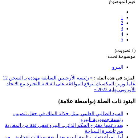
قيم الموضوع
1
2
3
4
5
(1 تصويت)
موسومة تحت
البيرو
المزيد في هذه الفئة :
« رئيسة الأرجنتين السابقة مهددة بـ السجن 12
عاما
وزير: المكسيك تتوقع الموافقة على اتفاقية التجارة مع الاتحاد
الأوروبي نهاية 2022 »
البنود ذات الصلة (بواسطة علامة)
السيد الطالبي العلمي يمثل جلالة الملك في حفل تنصيب
رئيسة جمهورية البيرو
بعد دعمها مقترح الحكم الذاتي.. البيرو تعفي فئة من المغاربة
من تأشيرة السياحة
أول امرأة تتولى رئاسة البيرو بعد أربعة سباقات انتخابية... من