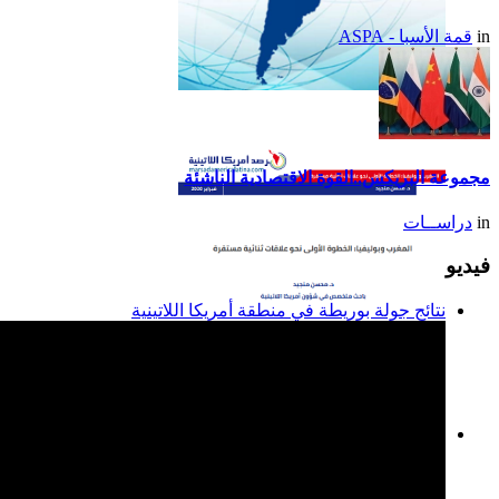
in
قمة الأسبا - ASPA
تقرير أمريكا اللاتينية لسنة
2014
مجموعة البريكس..القوة الاقتصادية الناشئة
in
دراســات
فيديو
نتائج جولة بوريطة في منطقة أمريكا اللاتينية
المغرب وبوليفيا: الخطوة
الأولى نحو علاقات ثنائية