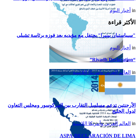
in
أخبار اليوم
الأكثر قراءة
"سيباستيان بينيرا" يحتفل مع مؤيديه بعد فوزه برئاسة تشيلى
in
أخبار اليوم
“Riyadh Declaration”
تقرير أمريكا اللاتينية لسنة
in
العالم العربي وأمريكا اللاتينية
2015
الأرجنتين تدعم مسلسل التقارب بين المركوسور ومجلس التعاون
لدول الخليج
in
العالم العربي وأمريكا اللاتينية
ASPA-DECLARACIÓN DE LIMA