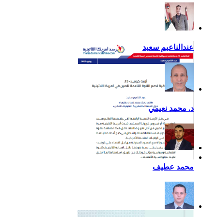
عندالناعيم سعيد
د. محمد نعيمي
أزمة كوفيد- 19: فرصة
محمد عطيف
إضافية لدعم القوة الناعمة
للصين في أمريكا اللاتينية