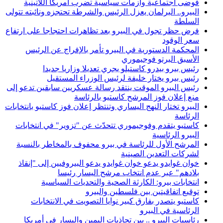
فوضى اجتماعية وأزمات سياسية تضرب أمريكا اللاتينية
البيرو.. البرلمان يعزل الرئيس والشرطة تحتجزه ونائبته تتولى
السلطة
فرض حظر تجول في البيرو بعد تظاهرات احتجاجا على ارتفاع
سعر الوقود
المحكمة الدستورية في البيرو تأمر بالإفراج عن الرئيس
الأسبق البرتو فوجيموري
رئيس بيرو بيدرو كاستيلو يجري تعديلا وزاريا جديدا
رئيس بيرو يختار خليفة لرئيس الوزراء المستقيل
رئيس البيرو الموقت ينتقد رسالة عسكريين سابقين تدعو إلى
منع إعلان فوز المرشح كاستيو بالرئاسة
البيرو تختار النهج اليساري وتنتظر إعلان فوز كاستيو بانتخابات
الرئاسة
كاستيو يتقدم وفوجيموري تتحدّث عن "تزوير" في انتخابات
البيرو الرئاسية
المرشح الأول للرئاسة في بيرو محفوف بالمخاطر بالنسبة
لشركات التعدين الصينية
خوان غوايدو يدعو خوان غوايدو يدعو البيروفيين إلى "إنقاذ
بلادهم" عبر عدم انتخاب مرشح اليسار رئيسا
انتخابات بيرو: الكارثة الصحية والتحديات السياسية
توقيع اتفاقيتين بين فلسطين والبيرو
كاستيو يتصدر بفارق كبير نوايا التصويت في الانتخابات
الرئاسية في البيرو
رئاسيات البيرو .. بين تجاذبات اليمين واليسار في أمريكا