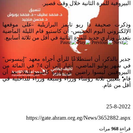
البيروفية للمرة الثانية خلال وقت قصير.
وذكرت صحيفة ذا ريو تايمز البرازيلية -على موقعها
الإلكتروني اليوم الخميس- أن كاستيو قام الليلة الماضية
بتعديل وزاري جديد للمرة الثانية في أقل من ثلاثة أسابيع.
جدير بالذكر، أن استطلاعًا للرأي أجراه معهد "إيبسوس"
في شهر يوليو الماضي، أشار إلى أن 74 في المائة من
البيروفيين ليسوا راضين عن إدارة كاستيو للبلاد بعد أن
قام بتعيين ثلاثة رؤساء وزراء وسبعة وزراء للداخلية في
إصدار جديد
أقل من عام.
25-8-2022
https://gate.ahram.org.eg/News/3652882.aspx
قراءة
968
مرات