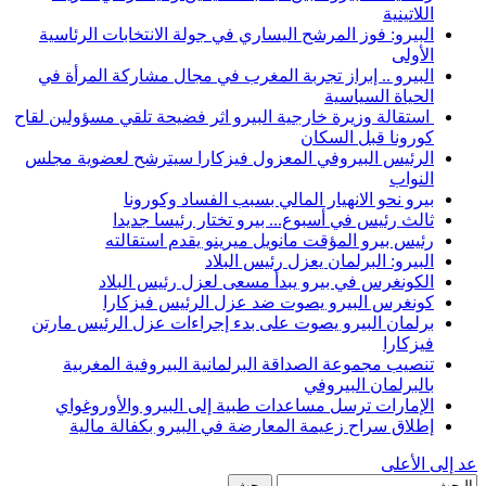
اللاتينية
البيرو: فوز المرشح اليساري في جولة الانتخابات الرئاسية
الأولى
البيرو .. إبراز تجربة المغرب في مجال مشاركة المرأة في
الحياة السياسية
استقالة وزيرة خارجية البيرو اثر فضيحة تلقي مسؤولين لقاح
كورونا قبل السكان
الرئيس البيروفي المعزول فيزكارا سيترشح لعضوية مجلس
النواب
بيرو نحو الانهيار المالي بسبب الفساد وكورونا
ثالث رئيس في أسبوع... بيرو تختار رئيسا جديدا
رئيس بيرو المؤقت مانويل ميرينو يقدم استقالته
البيرو: البرلمان يعزل رئيس البلاد
الكونغرس في بيرو يبدأ مسعى لعزل رئيس البلاد
كونغرس البيرو يصوت ضد عزل الرئيس فيزكارا
برلمان البيرو يصوت على بدء إجراءات عزل الرئيس مارتن
فيزكارا
تنصيب مجموعة الصداقة البرلمانية البيروفية المغربية
بالبرلمان البيروفي
الإمارات ترسل مساعدات طبية إلى البيرو والأوروغواي
إطلاق سراح زعيمة المعارضة في البيرو بكفالة مالية
عد إلى الأعلى