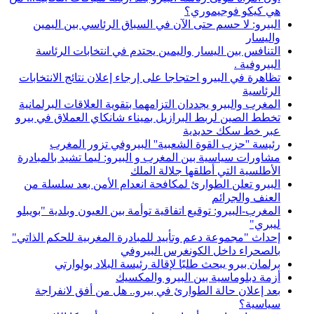
هي كيكو فوجيموري؟
البيرو: لا حسم حتى الآن في السباق الرئاسي بين اليمين
واليسار
التنافس بين اليسار واليمين يحتدم في انتخابات الرئاسة
البيروفية .
تظاهرة في البيرو احتجاجا على إرجاء إعلان نتائج الانتخابات
الرئاسية
المغرب والبيرو يجددان التزامهما بتقوية العلاقات البرلمانية
تخطط الصين لربط البرازيل بميناء شانكاي العملاق في بيرو
عبر خط سكك حديدية
رئيسة ''حزب القوة الشعبية'' البيروفي تزور المغرب
مشاورات سياسية بين المغرب و البيرو: ليما تشيد بالمبادرة
الأطلسية التي أطلقها جلالة الملك
البيرو تعلن الطوارئ لمكافحة انعدام الأمن بعد سلسلة من
العنف والجرائم
المغرب-البيرو: توقيع اتفاقية توأمة بين العيون وبلدية "بويبلو
ليبري"
إحداث "مجموعة دعم وتأييد للمبادرة المغربية للحكم الذاتي"
بالصحراء داخل الكونغرس البيروفي
برلمان بيرو يبحث طلبًا لإقالة رئيسة البلاد بولوارتي
أزمة دبلوماسية بين البيرو والمكسيك
بعد إعلان حالة الطوارئ في بيرو.. هل من أفق لانفراجة
سياسية؟