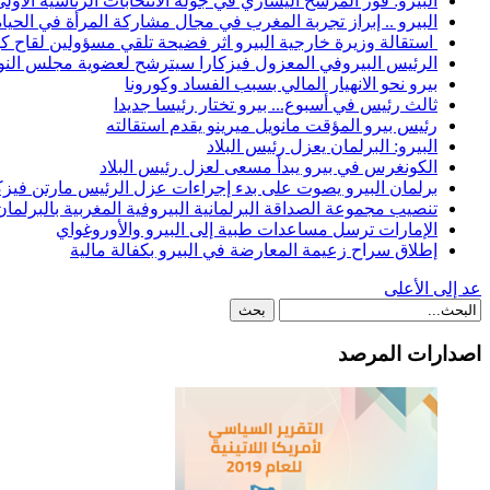
البيرو: فوز المرشح اليساري في جولة الانتخابات الرئاسية الأول
البيرو .. إبراز تجربة المغرب في مجال مشاركة المرأة في الحيا
استقالة وزيرة خارجية البيرو اثر فضيحة تلقي مسؤولين لقاح ك
الرئيس البيروفي المعزول فيزكارا سيترشح لعضوية مجلس النو
بيرو نحو الانهيار المالي بسبب الفساد وكورونا
ثالث رئيس في أسبوع... بيرو تختار رئيسا جديدا
رئيس بيرو المؤقت مانويل ميرينو يقدم استقالته
البيرو: البرلمان يعزل رئيس البلاد
الكونغرس في بيرو يبدأ مسعى لعزل رئيس البلاد
برلمان البيرو يصوت على بدء إجراءات عزل الرئيس مارتن فيزك
تنصيب مجموعة الصداقة البرلمانية البيروفية المغربية بالبرلمان
الإمارات ترسل مساعدات طبية إلى البيرو والأوروغواي
إطلاق سراح زعيمة المعارضة في البيرو بكفالة مالية
عد إلى الأعلى
اصدارات المرصد