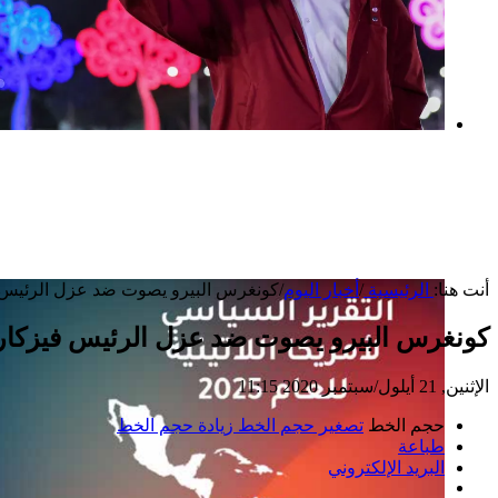
بعد خطف مادورو وحصار كوبا.. ماذا ستفعل
واشنطن بأورتيغا؟
أنت هنا:
الرئيسية
/
أخبار اليوم
/
كونغرس البيرو يصوت ضد عزل الرئيس 
كونغرس البيرو يصوت ضد عزل الرئيس فيزكار
الإثنين, 21 أيلول/سبتمبر 2020 11:15
حجم الخط
تصغير حجم الخط
زيادة حجم الخط
طباعة
البريد الإلكتروني