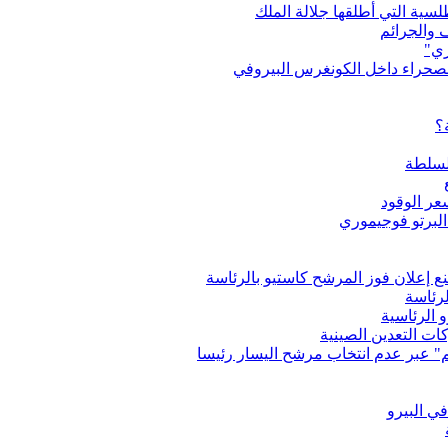
لسية التي أطلقها جلالة الملك
 والجرائم
ري"
الصحراء داخل الكونغرس البيروفي
؟
السلطة
عر الوقود
البرتو فوجيموري
ع إعلان فوز المرشح كاستيو بالرئاسة
لرئاسة
 الرئاسية
ت التعدين الصينية
دهم" عبر عدم انتخاب مرشح اليسار رئيسا
في البيرو