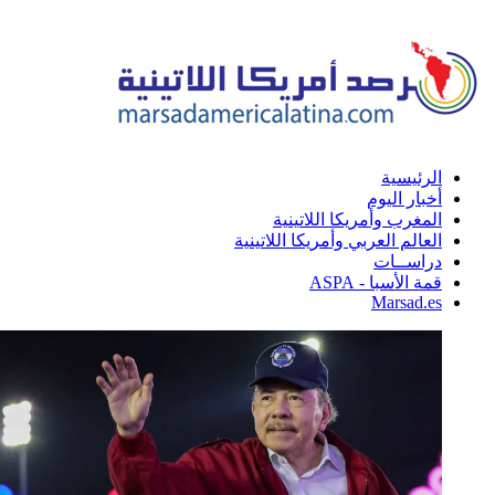
الرئيسية
أخبار اليوم
المغرب وأمريكا اللاتينية
العالم العربي وأمريكا اللاتينية
دراســات
قمة الأسبا - ASPA
Marsad.es