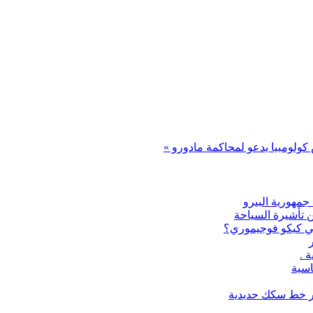
كولومبيا يدعو لمحاكمة مادورو »
جمهورية البيرو
ن تأشيرة السياحة
 هي كيكو فوجيموري؟
 .
اسية
بر خط سكك حديدية