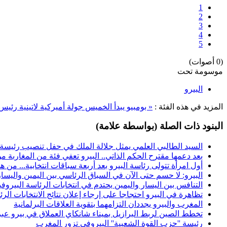
1
2
3
4
5
(0 أصوات)
موسومة تحت
البيرو
المزيد في هذه الفئة :
« بومبيو يبدأ الخميس جولة أميركية لاتينية
رئيس 
البنود ذات الصلة (بواسطة علامة)
السيد الطالبي العلمي يمثل جلالة الملك في حفل تنصيب رئيسة 
بعد دعمها مقترح الحكم الذاتي.. البيرو تعفي فئة من المغاربة م
أول امرأة تتولى رئاسة البيرو بعد أربعة سباقات انتخابية... من
البيرو: لا حسم حتى الآن في السباق الرئاسي بين اليمين واليسار
التنافس بين اليسار واليمين يحتدم في انتخابات الرئاسة البيروفية
تظاهرة في البيرو احتجاجا على إرجاء إعلان نتائج الانتخابات الرئ
المغرب والبيرو يجددان التزامهما بتقوية العلاقات البرلمانية
تخطط الصين لربط البرازيل بميناء شانكاي العملاق في بيرو ع
رئيسة ''حزب القوة الشعبية'' البيروفي تزور المغرب