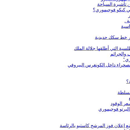
ن تأشيرة السياحة
 هي كيكو فوجيموري؟
 .
اسية
بر خط سكك حديدية
لسية التي أطلقها جلالة الملك
 والجرائم
ري"
الصحراء داخل الكونغرس البيروفي
؟
السلطة
عر الوقود
البرتو فوجيموري
ع إعلان فوز المرشح كاستيو بالرئاسة