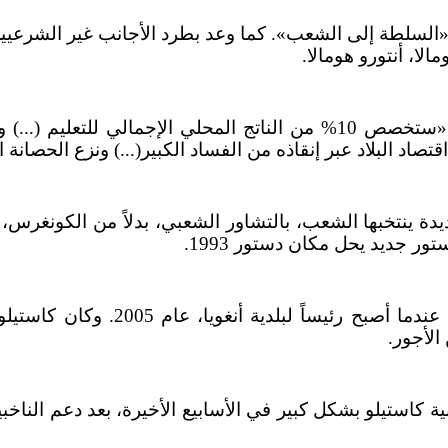
El Come» بأن حكومته ستنقل «السلطة إلى الشعب». كما وعد بطرد الأجانب
لا، أنتورو هومالا.
وكشف كاستيلو أيضاً، خلال حملته الانتخابية، أن حكومته «ستخصص 10% من ا
صاد البلاد عبر إنقاذه من الفساد الكبير(...) ونزع الحصانة 
ة ينتخبها الشعب، بالتشاور الشعبي، بدلاً من الكونغرس،
ر جديد يحل مكان دستور 1993.
الأجور.
ة كاستيلو بشكل كبير في الأسابيع الأخيرة، بعد دعم الناخ