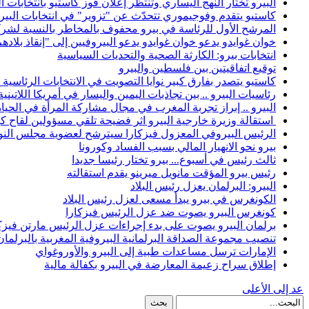
البيرو تختار النهج اليساري وتنتظر إعلان فوز كاستيو بانتخابات ا
كاستيو يتقدم وفوجيموري تتحدّث عن "تزوير" في انتخابات البيرو
المرشح الأول للرئاسة في بيرو محفوف بالمخاطر بالنسبة لشركا
خوان غوايدو يدعو خوان غوايدو يدعو البيروفيين إلى "إنقاذ بلا
انتخابات بيرو: الكارثة الصحية والتحديات السياسية
توقيع اتفاقيتين بين فلسطين والبيرو
كاستيو يتصدر بفارق كبير نوايا التصويت في الانتخابات الرئاسية 
رئاسيات البيرو .. بين تجاذبات اليمين واليسار في أمريكا اللاتينية
البيرو .. إبراز تجربة المغرب في مجال مشاركة المرأة في الحيا
استقالة وزيرة خارجية البيرو اثر فضيحة تلقي مسؤولين لقاح ك
الرئيس البيروفي المعزول فيزكارا سيترشح لعضوية مجلس النو
بيرو نحو الانهيار المالي بسبب الفساد وكورونا
ثالث رئيس في أسبوع... بيرو تختار رئيسا جديدا
رئيس بيرو المؤقت مانويل ميرينو يقدم استقالته
البيرو: البرلمان يعزل رئيس البلاد
الكونغرس في بيرو يبدأ مسعى لعزل رئيس البلاد
كونغرس البيرو يصوت ضد عزل الرئيس فيزكارا
برلمان البيرو يصوت على بدء إجراءات عزل الرئيس مارتن فيزك
تنصيب مجموعة الصداقة البرلمانية البيروفية المغربية بالبرلمان
الإمارات ترسل مساعدات طبية إلى البيرو والأوروغواي
إطلاق سراح زعيمة المعارضة في البيرو بكفالة مالية
عد إلى الأعلى