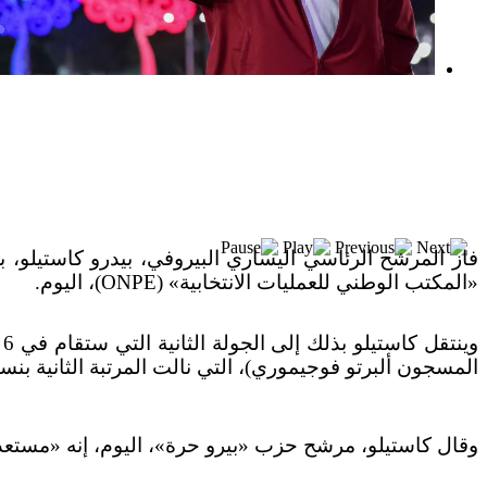
بعد خطف مادورو وحصار كوبا.. ماذا ستفعل
واشنطن بأورتيغا؟
«المكتب الوطني للعمليات الانتخابية» (ONPE)، اليوم.
و
المسجون ألبرتو فوجيموري)، التي نالت المرتبة الثانية بنسبة 13.1%. ولم يتحدّد، حتى الآن، من سينتقل معه إلى الجولة الث
وقال كاستيلو، مرشح حزب «بيرو حرة»، اليوم، إنه «مستعد ل