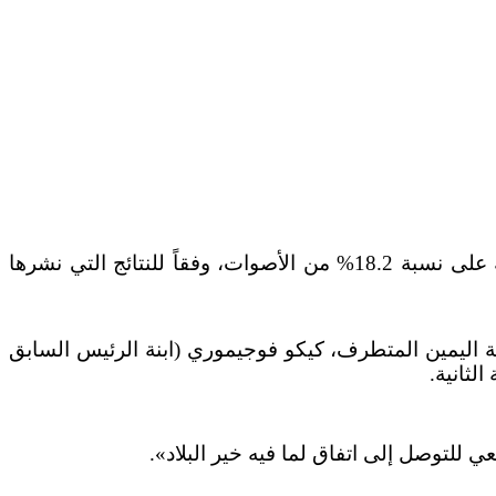
فاز المرشح الرئاسي اليساري البيروفي، بيدرو كاستيلو، بالمركز الأول في جولة الانتخابات الرئاسية الأولى بـحصوله على نسبة 18.2% من الأصوات، وفقاً للنتائج التي نشرها
يه السبعة عشر، وبينهم مرشحة اليمين المتطرف، كيكو فوجيموري (ابنة الرئيس السابق
للتوصل إلى اتفاق لما فيه خير البلاد».