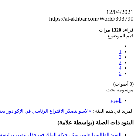
12/04/2021
https://al-akhbar.com/World/303790
قراءة
1320
مرات
قيم الموضوع
1
2
3
4
5
(0 أصوات)
موسومة تحت
البيرو
المزيد في هذه الفئة :
« لاسو يتصدّر الاقتراع الرئاسي في الإكوادور بعد فرز 51% من 
البنود ذات الصلة (بواسطة علامة)
السيد الطالبي العلمي يمثل جلالة الملك في حفل تنصيب رئيسة 