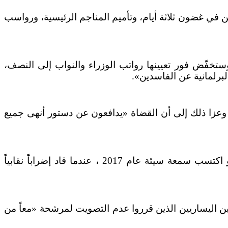
 غير الشرعيين في غضون ثلاثة أيام، وتأميم المناجم الرئيسية، ورواسب
لناتج المحلي الإجمالي للتعليم (...) وستخفّض فور تعيينها رواتب الوزراء والنواب إلى النصف،
البرلمانية عن الفاسدين».
 وعزا ذلك إلى أن القضاة «يدافعون عن دستور أنهى جميع
وقد انتقل كاستيلو من التدريس إلى السياسة عام 2002، عندما أصبح رئيساً لبلدية أنغويا، عام 2005. وكان كاستيلو اكتسب سمعة سيئة عام 2017 ، عندما قاد إضراباًَ نقابياً
بين اليساريين الذين قرروا عدم التصويت لمرشحة «معاً من