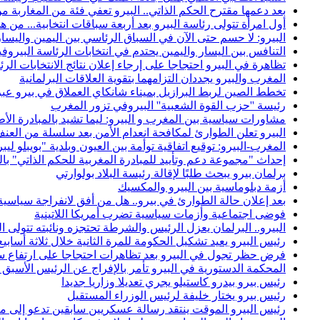
بعد دعمها مقترح الحكم الذاتي.. البيرو تعفي فئة من المغاربة م
أول امرأة تتولى رئاسة البيرو بعد أربعة سباقات انتخابية... من
البيرو: لا حسم حتى الآن في السباق الرئاسي بين اليمين واليسار
التنافس بين اليسار واليمين يحتدم في انتخابات الرئاسة البيروفية
تظاهرة في البيرو احتجاجا على إرجاء إعلان نتائج الانتخابات الرئ
المغرب والبيرو يجددان التزامهما بتقوية العلاقات البرلمانية
تخطط الصين لربط البرازيل بميناء شانكاي العملاق في بيرو ع
رئيسة ''حزب القوة الشعبية'' البيروفي تزور المغرب
مشاورات سياسية بين المغرب و البيرو: ليما تشيد بالمبادرة الأط
البيرو تعلن الطوارئ لمكافحة انعدام الأمن بعد سلسلة من العنف
المغرب-البيرو: توقيع اتفاقية توأمة بين العيون وبلدية "بويبلو ليب
إحداث "مجموعة دعم وتأييد للمبادرة المغربية للحكم الذاتي" ب
برلمان بيرو يبحث طلبًا لإقالة رئيسة البلاد بولوارتي
أزمة دبلوماسية بين البيرو والمكسيك
بعد إعلان حالة الطوارئ في بيرو.. هل من أفق لانفراجة سياسية
فوضى اجتماعية وأزمات سياسية تضرب أمريكا اللاتينية
البيرو.. البرلمان يعزل الرئيس والشرطة تحتجزه ونائبته تتولى 
رئيس البيرو يعيد تشكيل الحكومة للمرة الثانية خلال ثلاثة أسابيع
فرض حظر تجول في البيرو بعد تظاهرات احتجاجا على ارتفاع س
المحكمة الدستورية في البيرو تأمر بالإفراج عن الرئيس الأسبق 
رئيس بيرو بيدرو كاستيلو يجري تعديلا وزاريا جديدا
رئيس بيرو يختار خليفة لرئيس الوزراء المستقيل
رئيس البيرو الموقت ينتقد رسالة عسكريين سابقين تدعو إلى من