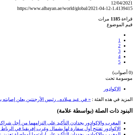
12/04/2021
https://www.albayan.ae/world/global/2021-04-12-1.4139415
قراءة
1185
مرات
قيم الموضوع
1
2
3
4
5
(0 أصوات)
موسومة تحت
الإكوادور
المزيد في هذه الفئة :
« في عيد ميلاده.. رئيس الأرجنتين يعلن إصابته ب
البنود ذات الصلة (بواسطة علامة)
المغرب والإكوادور يجدادن التأكيد على التزامهما من أجل شراك
الإكوادور تفتتح أول سفارة لها بشمال وغرب إفريقيا في الرباط
المغرب والإكوادور يجددان التأكيد على إرادتهما لمواصلة تعزيز علا