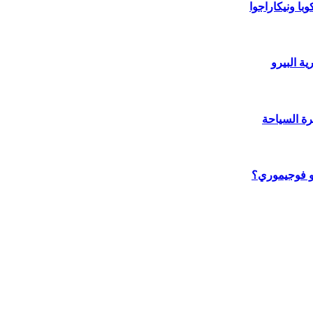
با ونيكاراجوا
ة البيرو
رة السياحة
يكو فوجيموري؟