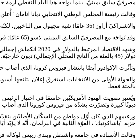
مصرفيّ سابق يمينيّ، بينما يواجه هذا البلد النفطي أزمة حاد
وقالت رئيسة المجلس الوطني الانتخابي ديانا اتامان "أُعلن افتتاح
والاشتراكيّ أراوز (36 عامًا) شبه مجهول من الناخبين، لكنّه مدعوم من رافايل كوريا، أحد قادة اليسار في أميركا اللاتينيّة وحكم البلاد عشر سنوات (2007-2017).
وقد تَواجَه مع المصرفيّ السابق اليميني لاسو (65 عامًا) في الاقتراع لاختيار رئيس خلفًا للينين مورينو الذي لا يتمتّع بشعبيّة وتنتهي ولايته في 24 مايو.
دولار (45 بالمئة من الناتج المحلّي الإجمالي) ديون خارجيّة.
وتأثّرت الإكوادور أيضًا بانتشار فيروس كرونا، الذي أصاب حوالى 340 ألف شخص توفّي منهم 17 ألفًا في هذا الوباء الذي فاق طاقة 
بالمئة فقط.
ديونًا كبيرة وتضرّرت بشدّة من فيروس كورونا الذي أصاب 340 ألف شخص توفّي أكثر من 17 ألفًا منهم.
وزعيمهم الذي كان أوّل مواطن من السكّان الأصليّين يتقدّم 
حزبه "باشاكوتيك"، القوّة الثانية في البرلمان، أنّه لا يؤيّد أي
وقالت الأستاذة في جامعة واشنطن ويندي رييس لوكالة فرا