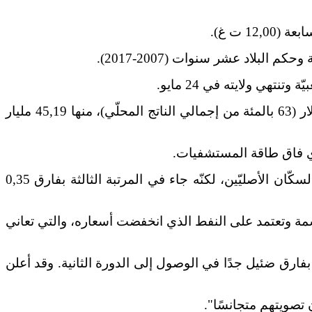
1 ت غ).
وشهد الاقتصاد المرتبط بالدولار في 2020 انكماش إجمالي الناتج المحلّي بنسبة 7,8 بالمئة. وبلغ الدين 63,88 مليار دولار (63 بالمئة من إجمالي الناتج المحلّي)، منها 45,19 مليار
والجولة الأولى من الانتخابات استغرقَ إعلان نتائجها أسبوعين، وخاض المنافسة فيها اليساري ياكو بيريز أحد زعماء السكّان الأصليّين، لكنّه جاء في المرتبة الثالثة بفارق 0,35
ريكيّين حاسمًا في اختيار الرئيس المقبل لهذه البلاد الصغيرة البالغ عدد سكّانها 17,4 مليون نسمة وتعتمد على النفط الذي انخفضت أسعاره، والتي تعاني
 بفارق ضئيل جدًا في الوصول إلى الدورة الثانية. وقد أعلن
تصويتهم متجانسًا".