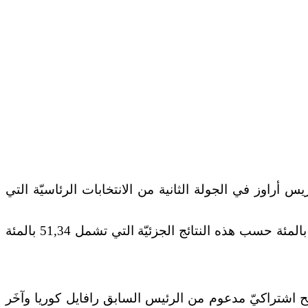
 أراوز في الجولة الثانية من الانتخابات الرئاسيّة التي
وحصل المصرفيّ السابق المحافظ لاسو على 54,64 بالمئة من الأصوات، بينما حاز الاقتصادي الاشتراكي أراوز 45,36 بالمئة حسب هذه النتائج الجزئيّة التي تشمل 51,34 بالمئة
شّح اشتراكيّ مدعوم من الرئيس السابق رافايل كوريا وآخَر