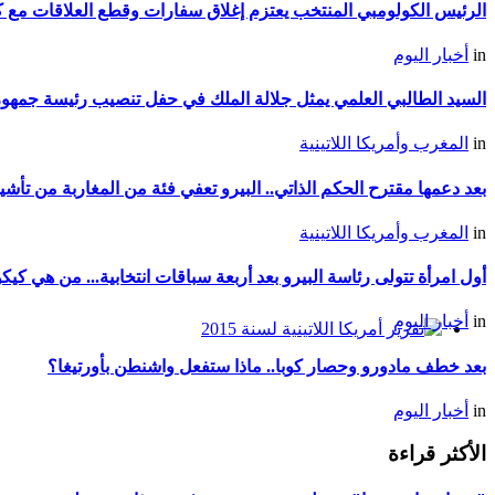
الرئيس الكولومبي المنتخب يعتزم إغلاق سفارات وقطع العلاقات مع كو
اللاتينية للعام 2017
in
أخبار اليوم
السيد الطالبي العلمي يمثل جلالة الملك في حفل تنصيب رئيسة جمهوري
in
المغرب وأمريكا اللاتينية
بعد دعمها مقترح الحكم الذاتي.. البيرو تعفي فئة من المغاربة من تأشي
in
المغرب وأمريكا اللاتينية
أول امرأة تتولى رئاسة البيرو بعد أربعة سباقات انتخابية... من هي ك
in
أخبار اليوم
تقرير أمريكا اللاتينية لسنة
بعد خطف مادورو وحصار كوبا.. ماذا ستفعل واشنطن بأورتيغا؟
2015
in
أخبار اليوم
الأكثر قراءة