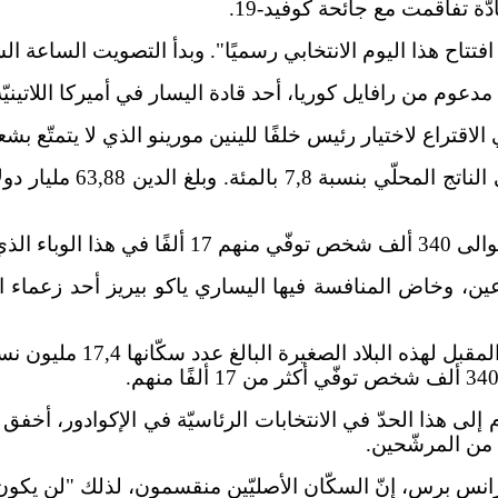
ّة تفاقمت مع جائحة كوفيد-19.
 هذا اليوم الانتخابي رسميًا". وبدأ التصويت الساعة السابعة (2,00
المستشفيات.
ويُعتبر تصويت الهنود الأم
إلى هذا الحدّ في الانتخابات الرئاسيّة في الإكوادور، أخفق
ًا من المرشّحين.
نس برس، إنّ السكّان الأصليّين منقسمون، لذلك "لن يكون 