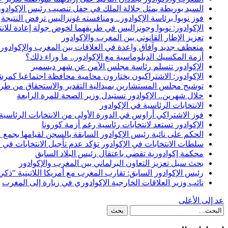
السيد بوريطة يمثل جلالة الملك في حفل تنصيب رئيس الإكوادور
فوز نوبوا برئاسة الإكوادور.. ومنافسته غونزاليس ترفض النتيجة
الإكوادور: نوبوا وجونزاليس في طريقهما لخوض جولة إعادة للانت
تعزيز الإطار القانوني بين المغرب والإكوادور
منعطف جديد وآفاق واعدة في العلاقات بين المغرب والإكوادور
أزمة المكسيك الدبلوماسية مع الإكوادور.. ما وراء ذلك؟
الإكوادور تتسلم رئاسة مجلس الأمن عن شهر ديسمبر
الإكوادور: الاشتراكيون يختارون محامية محافظة اجتماعيا كمر
توشيح مجلس المستشارين بميدالية التقدير والاستحقاق من طرف 
خلال شهرين.. الإكوادور تستبدل وزير الصحة للمرة الرابعة
الانتخابات الرئاسية في الإكوادور
فوز الاشتراكي أراوس في الدورة الأولى من الانتخابات الرئاسية 
الإكوادور تستعد لانتخابات رئاسية رغم أزمة كورونا
الحكم على نائبة رئيس الإكوادور السابقة بالسجن لقيامها بج
سلطات الانتخابات في الإكوادور تؤكد عدم تأجيل الانتخابات في 2021
محكمة إكوادورية تقضي باعتقال رئيس البلاد السابق
بحث سبل تعزيز التعاون البرلماني بين المغرب والإكوادور
رئيس الإكوادور السابق: تقارب المغرب مع أمريكا اللاتينية "ذكي
نائب وزير العلاقات الخارجية الإكوادوري في زيارة إلى المغرب
عد إلى الأعلى