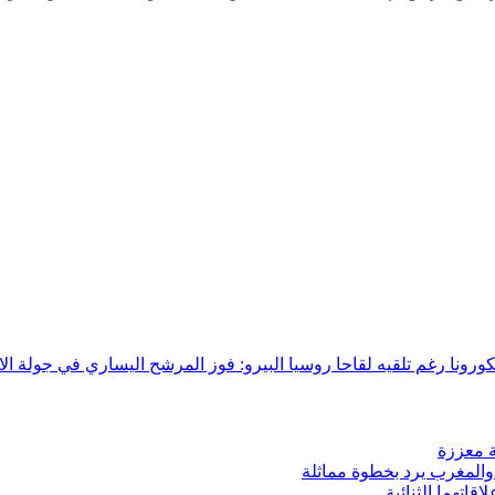
كورونا رغم تلقيه لقاحا روسيا
البيرو: فوز المرشح اليساري في جولة الان
ة معززة
 والمغرب يرد بخطوة مماثلة
قاتهما الثنائية