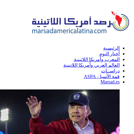
الرئيسية
أخبار اليوم
المغرب وأمريكا اللاتينية
العالم العربي وأمريكا اللاتينية
دراســات
قمة الأسبا - ASPA
Marsad.es