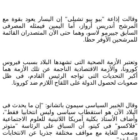
وقالت إذاعة "بيو بيو تشيلى" إن اليسار يعود بقوة مع
المرشح أندريس أرواز، أما اليمين فيمثله المصرفى
السابق جييرمو لاسو، وهما حتى الآن المتصدران القائمة
للمرشحين الأوفر حظا.
وتعتبر الأزمة الصحية التى تشهدها البلاد بسبب فيروس
كورونا، والأزمة الاقتصادية الناجمة عن تلك الأزمة هما
أكبر التحديات التى تواجه الرئيس القادم، فى ظل
صعوبات لحصول الدولة على اللقاح اللازم ضد كورونا.
وقال الخبير السياسى سيمون باتشانو: "إن ما يحدث فى
البلاد الآن هو استقطاب سياسى وليس انتخابيا فقط"،
وأضاف الأستاذ بكلية أمريكا اللاتينية للعلوم الاجتماعية
"فلاكسو" فى كيتو، أن السباق على الرئاسة "متوتر
وصعب للغاية مع مواقف مختلفة جذريا عن الانتخابات
السابقة".