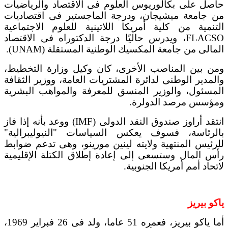
حاصل على بكالوريوس العلوم فى الاقتصاد والرياضيات
من جامعة ميشيجان، ودرجة الماجستير فى اقتصاديات
التنمية من كلية أمريكا اللاتينية للعلوم الاجتماعية
FLACSO، ويدرس حاليًا درجة الدكتوراه فى الاقتصاد
المالى من جامعة المكسيك الوطنية المستقلة (UNAM).
ومن بين المناصب الأخرى، كان وكيل وزارة التخطيط،
والمدير الوطنى لدائرة المشتريات العامة، ووزير الثقافة
المسئول، والوزير المنسق للمعرفة والمواهب البشرية
ومؤسس مرصد الدولرة.
انتقد أراوز صندوق النقد الدولى (IMF) ووعد بأنه إذا فاز
بالرئاسة، فسوف يعكس السياسات "النيوليبرالية"
للرئيس المنتهية ولايته لينين مورينو، وهى تدعم ضوابط
رأس المال وستسعى إلى إعادة إطلاق الكتلة الإقليمية
لاتحاد أمم أمريكا الجنوبية.
ياكو بيريز
أما ياكو بيريز، فعمره 51 عاما، ولد فى 26 فبراير 1969،