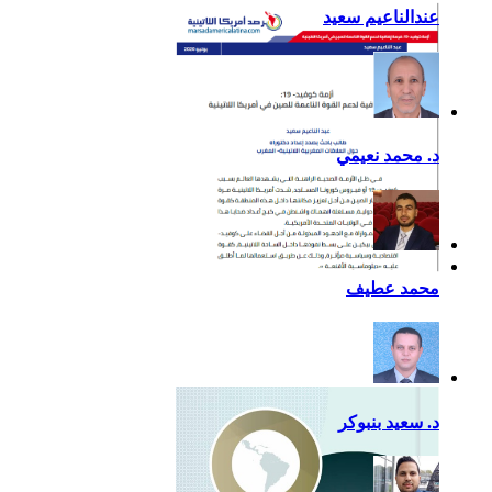
عندالناعيم سعيد
د. محمد نعيمي
أزمة كوفيد- 19: فرصة
محمد عطيف
إضافية لدعم القوة الناعمة
للصين في أمريكا اللاتينية
د. سعيد بنبوكر