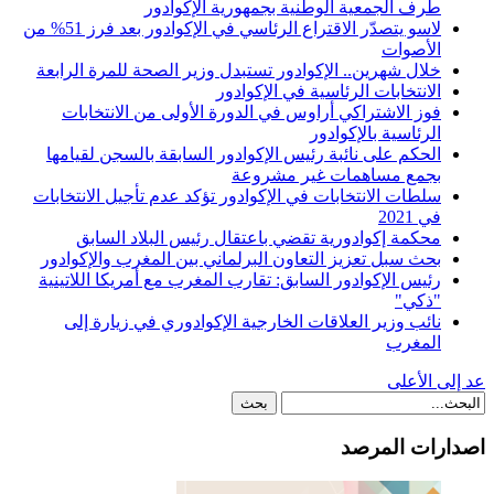
طرف الجمعية الوطنية بجمهورية الإكوادور
لاسو يتصدّر الاقتراع الرئاسي في الإكوادور بعد فرز 51% من
الأصوات
خلال شهرين.. الإكوادور تستبدل وزير الصحة للمرة الرابعة
الانتخابات الرئاسية في الإكوادور
فوز الاشتراكي أراوس في الدورة الأولى من الانتخابات
الرئاسية بالإكوادور
الحكم على نائبة رئيس الإكوادور السابقة بالسجن لقيامها
بجمع مساهمات غير مشروعة
سلطات الانتخابات في الإكوادور تؤكد عدم تأجيل الانتخابات
في 2021
محكمة إكوادورية تقضي باعتقال رئيس البلاد السابق
بحث سبل تعزيز التعاون البرلماني بين المغرب والإكوادور
رئيس الإكوادور السابق: تقارب المغرب مع أمريكا اللاتينية
"ذكي"
نائب وزير العلاقات الخارجية الإكوادوري في زيارة إلى
المغرب
عد إلى الأعلى
اصدارات المرصد