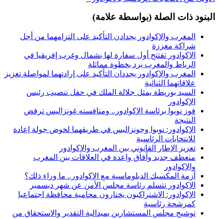
البنود ذات الصلة (بواسطة علامة)
المغرب والإكوادور يجدادن التأكيد على التزامهما من أجل
شراكة معززة
الإكوادور تفتتح أول سفارة لها بشمال وغرب إفريقيا في
الرباط والمغرب يرد بخطوة مماثلة
المغرب والإكوادور يجددان التأكيد على إرادتهما لمواصلة تعزيز
علاقاتهما الثنائية
السيد بوريطة يمثل جلالة الملك في حفل تنصيب رئيس
الإكوادور
فوز نوبوا برئاسة الإكوادور.. ومنافسته غونزاليس ترفض
النتيجة
الإكوادور: نوبوا وجونزاليس في طريقهما لخوض جولة إعادة
للانتخابات الرئاسية
تعزيز الإطار القانوني بين المغرب والإكوادور
منعطف جديد وآفاق واعدة في العلاقات بين المغرب
والإكوادور
أزمة المكسيك الدبلوماسية مع الإكوادور.. ما وراء ذلك؟
الإكوادور تتسلم رئاسة مجلس الأمن عن شهر ديسمبر
الإكوادور: الاشتراكيون يختارون محامية محافظة اجتماعيا
كمرشحة رئاسية
توشيح مجلس المستشارين بميدالية التقدير والاستحقاق من