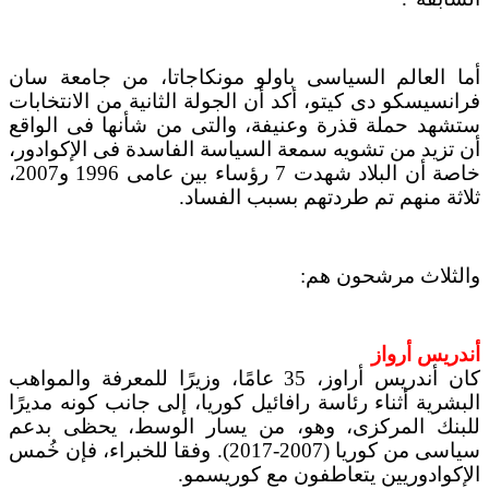
أما العالم السياسى باولو مونكاجاتا، من جامعة سان
فرانسيسكو دى كيتو، أكد أن الجولة الثانية من الانتخابات
ستشهد حملة قذرة وعنيفة، والتى من شأنها فى الواقع
أن تزيد من تشويه سمعة السياسة الفاسدة فى الإكوادور،
خاصة أن البلاد شهدت 7 رؤساء بين عامى 1996 و2007،
ثلاثة منهم تم طردتهم بسبب الفساد.
والثلاث مرشحون هم:
أندريس أرواز
كان أندريس أراوز، 35 عامًا، وزيرًا للمعرفة والمواهب
البشرية أثناء رئاسة رافائيل كوريا، إلى جانب كونه مديرًا
للبنك المركزى، وهو، من يسار الوسط، يحظى بدعم
سياسى من كوريا (2007-2017). وفقا للخبراء، فإن خُمس
الإكوادوريين يتعاطفون مع كوريسمو.