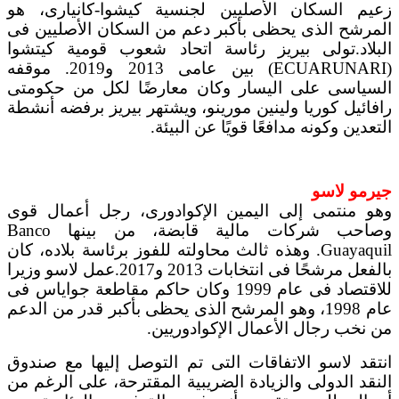
زعيم السكان الأصليين لجنسية كيشوا-كانيارى، هو
المرشح الذى يحظى بأكبر دعم من السكان الأصليين فى
البلاد.تولى بيريز رئاسة اتحاد شعوب قومية كيتشوا
(ECUARUNARI) بين عامى 2013 و2019. موقفه
السياسى على اليسار وكان معارضًا لكل من حكومتى
رافائيل كوريا ولينين مورينو، ويشتهر بيريز برفضه أنشطة
التعدين وكونه مدافعًا قويًا عن البيئة.
جيرمو لاسو
وهو منتمى إلى اليمين الإكوادورى، رجل أعمال قوى
وصاحب شركات مالية قابضة، من بينها Banco
Guayaquil. وهذه ثالث محاولته للفوز برئاسة بلاده، كان
بالفعل مرشحًا فى انتخابات 2013 و2017.عمل لاسو وزيرا
للاقتصاد فى عام 1999 وكان حاكم مقاطعة جواياس فى
عام 1998، وهو المرشح الذى يحظى بأكبر قدر من الدعم
من نخب رجال الأعمال الإكوادوريين.
انتقد لاسو الاتفاقات التى تم التوصل إليها مع صندوق
النقد الدولى والزيادة الضريبية المقترحة، على الرغم من