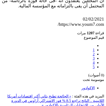
أن المحللين يعتقدون أنه -فى حالة فوزه بالرئاسة- من
المحتمل
أن يفى بالتزاماته مع المؤسسة المالية.
02/02/2021
https://www.youm7.com/
قراءة
1207
مرات
قيم الموضوع
1
2
3
4
5
(0 أصوات)
موسومة تحت
الإكوادور
المزيد في هذه الفئة :
« الجائحة تطيح بثاني أكبر اقتصادات أمريكا
اللاتينية .. الناتج تراجع 8.5 %
فوز الاشتراكي أراوس في الدورة
الأولى من الانتخابات الرئاسية بالإكوادور »