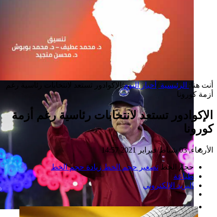
أنت هنا:
الرئيسية
/
أخبار اليوم
/
الإكوادور تستعد لانتخابات رئاسية رغم
أزمة كورونا
الإكوادور تستعد لانتخابات رئاسية رغم أزمة
كورونا
الأربعاء, 03 شباط/فبراير 2021 14:57
إصدار جديد
حجم الخط
تصغير حجم الخط
زيادة حجم الخط
طباعة
البريد الإلكتروني