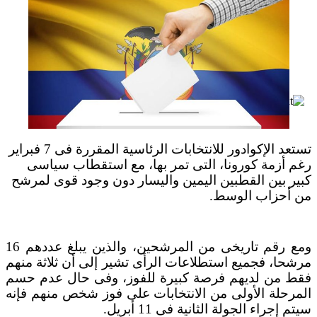
بعد خطف مادورو وحصار كوبا.. ماذا ستفعل
واشنطن بأورتيغا؟
تستعد الإكوادور للانتخابات الرئاسية المقررة فى 7 فبراير
رغم أزمة كورونا، التى تمر بها، مع استقطاب سياسى
كبير بين القطبين اليمين واليسار دون وجود قوى لمرشح
من أحزاب الوسط.
ومع رقم تاريخى من المرشحين، والذين يبلغ عددهم 16
مرشحا، فجميع استطلاعات الرأى تشير إلى أن ثلاثة منهم
فقط من لديهم فرصة كبيرة للفوز، وفى حال عدم حسم
المرحلة الأولى من الانتخابات على فوز شخص منهم فإنه
سيتم إجراء الجولة الثانية فى 11 أبريل.