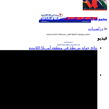
تقرير أمريكا اللاتينية لسنة
2014
مجموعة البريكس..القوة الاقتصادية الناشئة
in
دراســات
فيديو
نتائج جولة بوريطة في منطقة أمريكا اللاتينية
المغرب وبوليفيا: الخطوة
الأولى نحو علاقات ثنائية
مستقرة