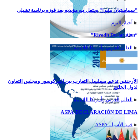
"سيباستيان بينيرا" يحتفل مع مؤيديه بعد فوزه برئاسة تشيلى
in
أخبار اليوم
“Riyadh Declaration”
تقرير أمريكا اللاتينية لسنة
in
العالم العربي وأمريكا اللاتينية
2015
الأرجنتين تدعم مسلسل التقارب بين المركوسور ومجلس التعاون
لدول الخليج
in
العالم العربي وأمريكا اللاتينية
ASPA-DECLARACIÓN DE LIMA
in
قمة الأسبا - ASPA