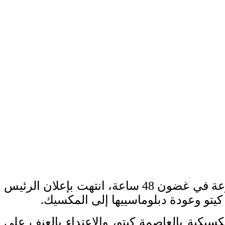
شهدت العلاقات الدبلوماسيّة المكسيكية الإكوادوريّة – نهاية الأسبوع الماضي- تطوّرات متسارعة في غضون 48 ساعة، انتهت بإعلان الرئيس
كيتو وعودة دبلوماسييها إلى المكسيك.
سيكية بالعاصمة كيتو، والاعتداء بالعنف على