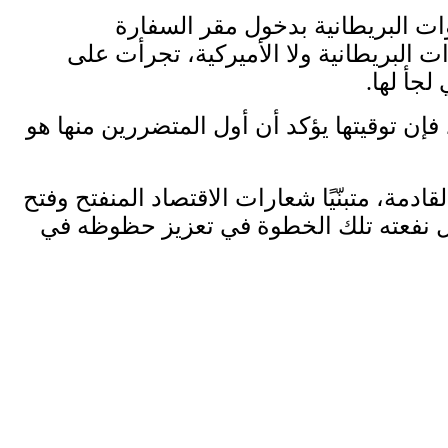
س السابق مورينو للجنسية منه في 2019، والسماح للقوات البريطانية بدخول مقر السفارة
ات البريطانية ولا الأميركية، تجرأت على
جأ لها.
 فإن توقيتها يؤكد أن أول المتضررين منها هو
ة، متبنّيًا شعارات الاقتصاد المنفتح وفتح
فهل نفعته تلك الخطوة في تعزيز حظوظه في