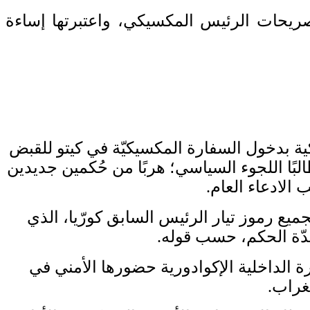
صريحات الرئيس المكسيكي، واعتبرتها إساءة
كية بدخول السفارة المكسيكيّة في كيتو للقبض
إلى مقرها منذ 17 ديسمبر/ كانون الأول، طالبًا اللجوء السياسي؛ هربًا من حُكمين جديدين
الادعاء العام.
ميع رموز تيار الرئيس السابق كورّيا، الذي
سدّة الحكم، حسب قوله.
 الداخلية الإكوادورية حضورها الأمني في
غراب.