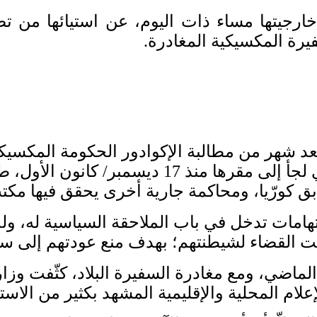
خارجيتها مساء ذات اليوم، عن استيائها من ت
يرة المكسيكية المغادرة.
 بعد شهر من مطالبة الإكوادور الحكومة المكسي
على نائب الرئيس السابق خورخي غلاس، الذي لجأ 
 كورّيا، ومحاكمة جارية أخرى يحقق فيها مكتب 
هامات تدخل في باب الملاحقة السياسية له، ولج
ووظّفت القضاء لشيطنتهم؛ بهدف منع عودتهم إلى 
اضي، ومع مغادرة السفيرة البلاد، كثّفت وزارة
ام المحلية والإقليمية المشهد بكثير من الاست