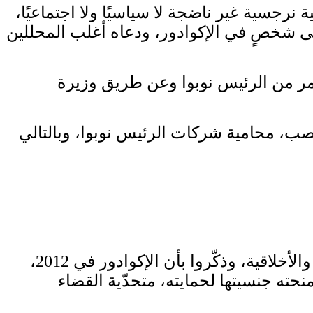
رجسية غير ناضجة لا سياسيًا ولا اجتماعيًا،
غنى شخصٍ في الإكوادور، ودعاه أغلب المحللين
بأمر من الرئيس نوبوا وعن طريق وزيرة
منصب، محامية شركات الرئيس نوبوا، وبالتالي
بعض الناقدين رأوا في قرار الاقتحام، جرأة مخلوطة بالجهل بالتبعات القانونية الدولية والمالية والأخلاقية، وذكّروا بأن الإكوادور في 2012،
حته جنسيتها لحمايته، متحدّية القضاء