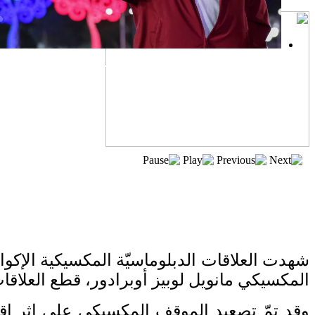
بعد خطف مادورو وحصار كوبا.. ماذا ستفعل
واشنطن بأورتيغا؟
المكسيكي مانويل لوبيز أوبرادور، قطع العلاقا
وقد تمّ تصعيد الموقف المكسيكي على إثر اقتح