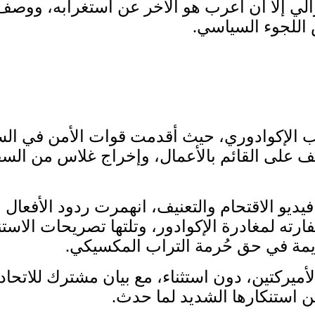
لي إلّا أن أعرب هو الآخر عن استغرابه، ووصف
اللجوء السياسي.
انب الإكوادوري، حيث أقدمت قوات الأمن في ال
عنف على القائم بالأعمال، وإخراج غلاس من الس
يديو الاقتحام والتعنيف، انهمرت ردود الأفعال ا
رته لمغادرة الإكوادور، وتلتها تصريحات الاستنك
جريمة في حق حُرمة التراب المكسيكي.
ركتين، دون استثناء، مع بيان مشترك للاتحاد ال
استنكارها الشديد لما حدث.