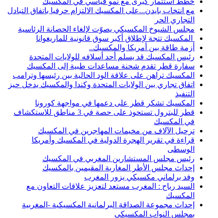
خطط استثمار كبرى مع نمو قياسي في المكسيك
مع انتخاب بايدن...على المكسيك الالتزام حرفيا باتفاق التبادل
التجاري الحر
مجلس الشيوخ المكسيكي يصوّت لإلغاء الحصانة الرئاسية
المكسيك تتجة لإطلاق أكبر سوق قانونية للماريغوانا
أزمة طاقة بين أمريكا والمكسيك..
رئيس المكسيك قد يسلم أحد أسلافه للولايات المتحدة
سفارة قطر تقدم شحنة مساعدات طبية إلى المكسيك
المكسيك تراهن على علاقة الود الحالية بين رئيسها وترامب
اتفاق تجاري بين الولايات المتحدة وكندا والمكسيك يدخل حيز
التنفيذ
المكسيك تشكر قطر على دعمها في مواجهة كورونا
قطر للبترول تستحوذ على حصة في 3 مناطق للاستكشاف
في المكسيك
ترحيل الآلاف من مخيمات المهاجرين في المكسيك
قراءة في تقرير الهجرة الدولية في المكسيك وأمريكا
الوسطى
رئيس مجلس المستشارين المغربي في المكسيك
إحداث مجلس الأطر المغاربة المقيمين بالمكسيك
وفد برلماني مكسيكي يزور المغرب
السيد رباح : المغرب مستعد لتعزيز علاقات التعاون مع
المكسيك
إحداث مجموعة الصداقة البرلمانية المكسيكية -المغربية
بمجلس النواب المكسيكي