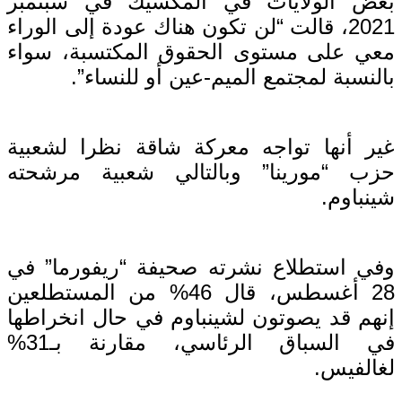
بعض الولايات في المكسيك في سبتمبر
2021، قالت “لن تكون هناك عودة إلى الوراء
معي على مستوى الحقوق المكتسبة، سواء
بالنسبة لمجتمع الميم-عين أو للنساء”.
غير أنها تواجه معركة شاقة نظرا لشعبية
حزب “مورينا” وبالتالي شعبية مرشحته
شينباوم.
وفي استطلاع نشرته صحيفة “ريفورما” في
28 أغسطس، قال 46% من المستطلعين
إنهم قد يصوتون لشينباوم في حال انخراطها
في السباق الرئاسي، مقارنة بـ31%
لغالفيس.