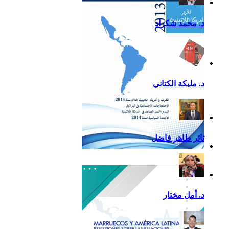
د. محمد شكراد
د. مليكة الكتاني
ثائر طاهر فاضل
تقرير أمريكا اللاتينية لسنة
2013
د. أمل مختار