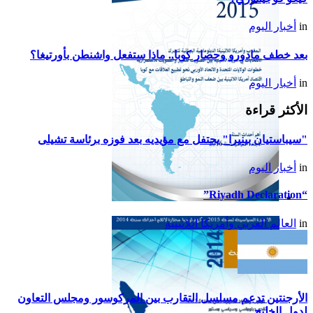
in
أخبار اليوم
بعد خطف مادورو وحصار كوبا.. ماذا ستفعل واشنطن بأورتيغا؟
in
أخبار اليوم
الأكثر قراءة
"سيباستيان بينيرا" يحتفل مع مؤيديه بعد فوزه برئاسة تشيلى
in
أخبار اليوم
“Riyadh Declaration”
تقرير أمريكا اللاتينية لسنة
in
العالم العربي وأمريكا اللاتينية
2015
الأرجنتين تدعم مسلسل التقارب بين المركوسور ومجلس التعاون
لدول الخليج