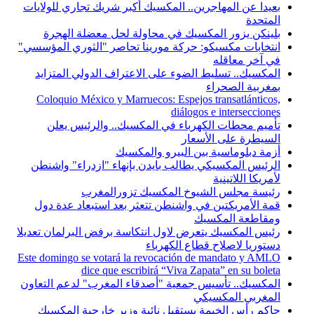
بعيدا عن المهاجرين.. المكسيك أكبر شريك تجاري للولايات
المتحدة
بلينكن يزور المكسيك في محاولة لحل معضلة الهجرة
انتخابات مكسيكو: حركة مورينا تحاصر "الثوري المؤسسي"
في آخر معاقله
المكسيك.. تسليط الضوء على الاعتراف الدولي المتزايد
بمغربية الصحراء
Coloquio México y Marruecos: Espejos transatlánticos,
diálogos e intersecciones
تأميم محطات الكهرباء في المكسيك.. والرئيس يعلن
السيطرة على الأسعار
أزمة دبلوماسية بين البيرو والمكسيك
الرئيس المكسيكي يطالب بايدن بإنهاء "ازدراء" واشنطن
لأمريكا اللاتينية
رئيسة مجلس الشيوخ المكسيك تزورالمغرب
قمة الأمريكتين في واشنطن تتعثر بعد استبعاد عدة دول
ومقاطعة المكسيك
رئيس المكسيك يتعرض لاول انتكاسة برفض البرلمان تعديلا
دستوريا لاصلاح قطاع الكهرباء
Este domingo se votará la revocación de mandato y AMLO
dice que escribirá “Viva Zapata” en su boleta
المكسيك.. تأسيس جمعية "أصدقاء المغرب" لدعم التعاون
المغربي المكسيكي
حاكم رأس الخيمة يستقبل نائبة وزير خارجية المكسيك