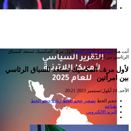
بعد خطف مادورو وحصار كوبا.. ماذا ستفعل
واشنطن بأورتيغا؟
أنت هنا:
الرئيسية
/
أخبار اليوم
/
لأول مرة.. المكسيك تستعد للسباق
الرئاسي بين امرأتين
لأول مرة.. المكسيك تستعد للسباق الرئاسي
بين امرأتين
الأحد, 24 أيلول/سبتمبر 2023 20:21
حجم الخط
تصغير حجم الخط
زيادة حجم الخط
طباعة
البريد الإلكتروني