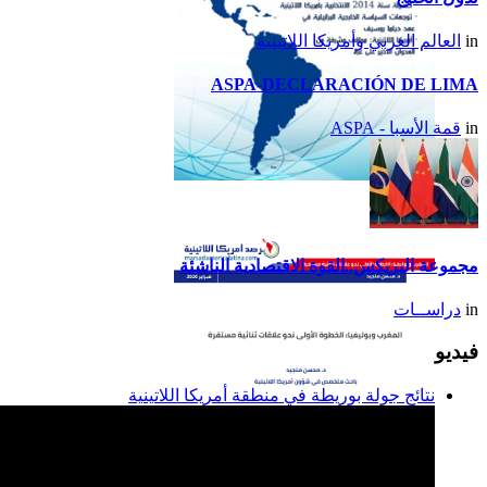
in
العالم العربي وأمريكا اللاتينية
ASPA-DECLARACIÓN DE LIMA
in
قمة الأسبا - ASPA
تقرير أمريكا اللاتينية لسنة
2014
مجموعة البريكس..القوة الاقتصادية الناشئة
in
دراســات
فيديو
نتائج جولة بوريطة في منطقة أمريكا اللاتينية