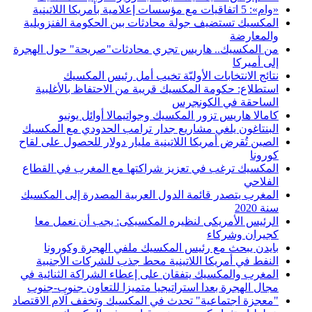
«وام»: 5 اتفاقيات مع مؤسسات إعلامية بأمريكا اللاتينية
المكسيك تستضيف جولة محادثات بين الحكومة الفنزويلية
والمعارضة
من المكسيك.. هاريس تجري محادثات"صريحة" حول الهجرة
إلى أميركا
نتائج الانتخابات الأوليّة تخيب أمل رئيس المكسيك
استطلاع: حكومة المكسيك قريبة من الاحتفاظ بالأغلبية
الساحقة في الكونجرس
كامالا هاريس تزور المكسيك وجواتيمالا أوائل يونيو
البنتاغون يلغي مشاريع جدار ترامب الحدودي مع المكسيك
الصين تُقرض أمريكا اللاتينية مليار دولار للحصول على لقاح
كورونا
المكسيك ترغب في تعزيز شراكتها مع المغرب في القطاع
الفلاحي
المغرب يتصدر قائمة الدول العربية المصدرة إلى المكسيك
سنة 2020
الرئيس الأمريكى لنظيره المكسيكى: يجب أن نعمل معا
كجيران وشركاء
بايدن يبحث مع رئيس المكسيك ملفي الهجرة وكورونا
النفط في أمريكا اللاتينية محط جذب للشركات الأجنبية
المغرب والمكسيك يتفقان على إعطاء الشراكة الثنائية في
مجال الهجرة بعدا استراتيجيا متميزا للتعاون جنوب-جنوب
"معجزة اجتماعية" تحدث في المكسيك وتخفف آلام الاقتصاد