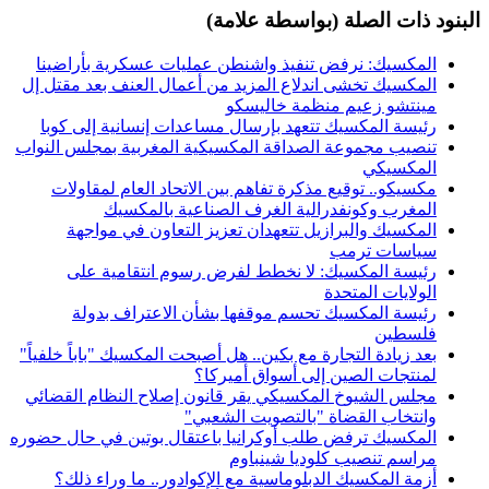
البنود ذات الصلة (بواسطة علامة)
المكسيك: نرفض تنفيذ واشنطن عمليات عسكرية بأراضينا
المكسيك تخشى اندلاع المزيد من أعمال العنف بعد مقتل إل
مينتشو زعيم منظمة خاليسكو
رئيسة المكسيك تتعهد بإرسال مساعدات إنسانية إلى كوبا
تنصيب مجموعة الصداقة المكسيكية المغربية بمجلس النواب
المكسيكي
مكسيكو.. توقيع مذكرة تفاهم بين الاتحاد العام لمقاولات
المغرب وكونفدرالية الغرف الصناعية بالمكسيك
المكسيك والبرازيل تتعهدان تعزيز التعاون في مواجهة
سياسات ترمب
رئيسة المكسيك: لا نخطط لفرض رسوم انتقامية على
الولايات المتحدة
رئيسة المكسيك تحسم موقفها بشأن الاعتراف بدولة
فلسطين
بعد زيادة التجارة مع بكين.. هل أصبحت المكسيك "باباً خلفياً"
لمنتجات الصين إلى أسواق أميركا؟
مجلس الشيوخ المكسيكي يقر قانون إصلاح النظام القضائي
وانتخاب القضاة "بالتصويت الشعبي"
المكسيك ترفض طلب أوكرانيا باعتقال بوتين في حال حضوره
مراسم تنصيب كلوديا شينباوم
أزمة المكسيك الدبلوماسية مع الإكوادور.. ما وراء ذلك؟