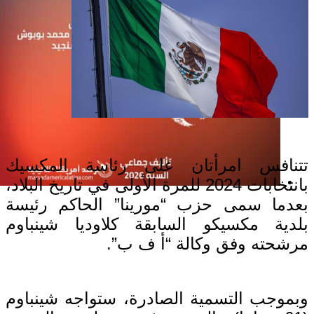
تتنافس امرأتان على رئاسة المكسيك
بانتخابات 2024 للمرة الأولى في تاريخ البلاد،
إصدار جديد
بعدما سمى حزب “مورينا” الحاكم رئيسة
بلدية مكسيكو السابقة كلاوديا شينباوم
مرشحته وفق وكالة “أ ف ب”.
وبموجب التسمية الصادرة، ستواجه شينباوم