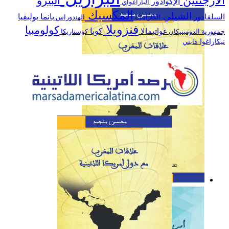
الأرجنتين
البيرو
الإكوادور
الباراغواي
العلاقات بين المغرب وأمريكا
المكسيك
الشيلي
السلفادور
بانما
بوليفيا
الكاراييب
الهندوراس
اللاتينية خلال سنة 2019
فنزويلا
كولومبيا
كوبا
غواتيمالا
جمهورية الدومينيكان
كوستاريكا
نيكاراغوا
هايتي
كتاب: علاقات المغرب مع
دول أمريكا اللاتينية