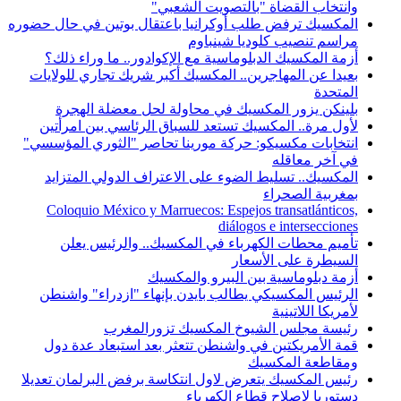
وانتخاب القضاة "بالتصويت الشعبي"
المكسيك ترفض طلب أوكرانيا باعتقال بوتين في حال حضوره
مراسم تنصيب كلوديا شينباوم
أزمة المكسيك الدبلوماسية مع الإكوادور.. ما وراء ذلك؟
بعيدا عن المهاجرين.. المكسيك أكبر شريك تجاري للولايات
المتحدة
بلينكن يزور المكسيك في محاولة لحل معضلة الهجرة
لأول مرة.. المكسيك تستعد للسباق الرئاسي بين امرأتين
انتخابات مكسيكو: حركة مورينا تحاصر "الثوري المؤسسي"
في آخر معاقله
المكسيك.. تسليط الضوء على الاعتراف الدولي المتزايد
بمغربية الصحراء
Coloquio México y Marruecos: Espejos transatlánticos,
diálogos e intersecciones
تأميم محطات الكهرباء في المكسيك.. والرئيس يعلن
السيطرة على الأسعار
أزمة دبلوماسية بين البيرو والمكسيك
الرئيس المكسيكي يطالب بايدن بإنهاء "ازدراء" واشنطن
لأمريكا اللاتينية
رئيسة مجلس الشيوخ المكسيك تزورالمغرب
قمة الأمريكتين في واشنطن تتعثر بعد استبعاد عدة دول
ومقاطعة المكسيك
رئيس المكسيك يتعرض لاول انتكاسة برفض البرلمان تعديلا
دستوريا لاصلاح قطاع الكهرباء