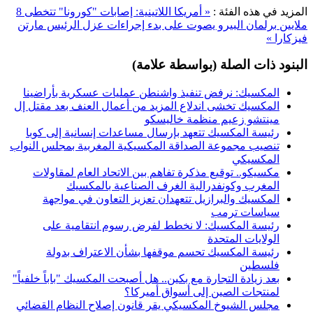
المزيد في هذه الفئة :
« أمريكا اللاتينية: إصابات "كورونا" تتخطى 8
ملايين
برلمان البيرو يصوت على بدء إجراءات عزل الرئيس مارتن
فيزكارا »
البنود ذات الصلة (بواسطة علامة)
المكسيك: نرفض تنفيذ واشنطن عمليات عسكرية بأراضينا
المكسيك تخشى اندلاع المزيد من أعمال العنف بعد مقتل إل
مينتشو زعيم منظمة خاليسكو
رئيسة المكسيك تتعهد بإرسال مساعدات إنسانية إلى كوبا
تنصيب مجموعة الصداقة المكسيكية المغربية بمجلس النواب
المكسيكي
مكسيكو.. توقيع مذكرة تفاهم بين الاتحاد العام لمقاولات
المغرب وكونفدرالية الغرف الصناعية بالمكسيك
المكسيك والبرازيل تتعهدان تعزيز التعاون في مواجهة
سياسات ترمب
رئيسة المكسيك: لا نخطط لفرض رسوم انتقامية على
الولايات المتحدة
رئيسة المكسيك تحسم موقفها بشأن الاعتراف بدولة
فلسطين
بعد زيادة التجارة مع بكين.. هل أصبحت المكسيك "باباً خلفياً"
لمنتجات الصين إلى أسواق أميركا؟
مجلس الشيوخ المكسيكي يقر قانون إصلاح النظام القضائي