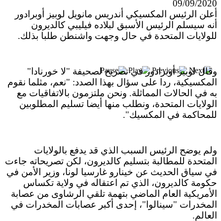
بعد خطف مادورو وحصار كوبا.. ماذا ستفعل
09/09/2020
واشنطن بأورتيغا؟
أعلن الرئيس المكسيكي أندريس مانويل لوبيز أوبرادور
أنه سيسلم الرئيس الأسبق لبلاده فيليبي كالديرون
للولايات المتحدة في حال وجهت واشنطن طلبا بذلك.
وقال لوبيز أوبرادور في تصريح لصحيفة "لا خورنادا"
المكسيكية، ردا على سؤال بهذا الصدد: "نعم، مثلما نقوم
به في الحالات المماثلة. ونحن ملتزمون بالاتفاقيات مع
الولايات المتحدة، ونطلب منها أيضا تسليم المطلوبين
للمحاكمة في المكسيك".
ولم يوضح الرئيس السبب الذي قد يدفع بالولايات
المتحدة للمطالبة بتسليم كالديرون، لكن تصريحاته جاءت
في سياق الحديث عن خينارو غارسيا لونا، وزير الأمن في
حكومة كالديرون، الذي تم اعتقاله في ولاية تكساس
الأمريكية العام الماضي بتهمة تلقي الرشاوى من عصابة
المخدرات "سينالوا"، إحدى أكبر عصابات المخدرات في
العالم.