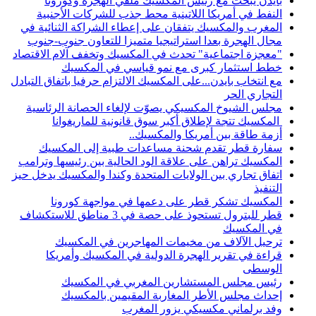
بايدن يبحث مع رئيس المكسيك ملفي الهجرة وكورونا
النفط في أمريكا اللاتينية محط جذب للشركات الأجنبية
المغرب والمكسيك يتفقان على إعطاء الشراكة الثنائية في
مجال الهجرة بعدا استراتيجيا متميزا للتعاون جنوب-جنوب
"معجزة اجتماعية" تحدث في المكسيك وتخفف آلام الاقتصاد
خطط استثمار كبرى مع نمو قياسي في المكسيك
مع انتخاب بايدن...على المكسيك الالتزام حرفيا باتفاق التبادل
التجاري الحر
مجلس الشيوخ المكسيكي يصوّت لإلغاء الحصانة الرئاسية
المكسيك تتجة لإطلاق أكبر سوق قانونية للماريغوانا
أزمة طاقة بين أمريكا والمكسيك..
سفارة قطر تقدم شحنة مساعدات طبية إلى المكسيك
المكسيك تراهن على علاقة الود الحالية بين رئيسها وترامب
اتفاق تجاري بين الولايات المتحدة وكندا والمكسيك يدخل حيز
التنفيذ
المكسيك تشكر قطر على دعمها في مواجهة كورونا
قطر للبترول تستحوذ على حصة في 3 مناطق للاستكشاف
في المكسيك
ترحيل الآلاف من مخيمات المهاجرين في المكسيك
قراءة في تقرير الهجرة الدولية في المكسيك وأمريكا
الوسطى
رئيس مجلس المستشارين المغربي في المكسيك
إحداث مجلس الأطر المغاربة المقيمين بالمكسيك
وفد برلماني مكسيكي يزور المغرب