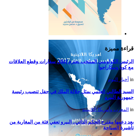
التقرير السياسي لأمريكا
اللاتينية للعام 2019
قراءة مميزة
الرئيس الكولومبي المنتخب يعتزم إغلاق سفارات وقطع العلاقات
مع كوبا ونيكاراجوا
in
أخبار اليوم
السيد الطالبي العلمي يمثل جلالة الملك في حفل تنصيب رئيسة
جمهورية البيرو
in
المغرب وأمريكا اللاتينية
بعد دعمها مقترح الحكم الذاتي.. البيرو تعفي فئة من المغاربة من
تأشيرة السياحة