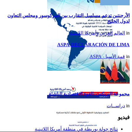
الأرجنتين تدعم مسلسل التقارب بين المركوسور ومجلس التعاون
لدول الخليج
in
العالم العربي وأمريكا اللاتينية
ASPA-DECLARACIÓN DE LIMA
in
قمة الأسبا - ASPA
تقرير أمريكا اللاتينية لسنة
2014
مجموعة البريكس..القوة الاقتصادية الناشئة
in
دراســات
فيديو
نتائج جولة بوريطة في منطقة أمريكا اللاتينية