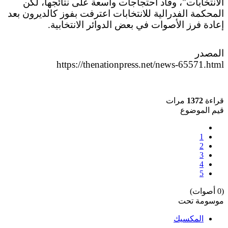
الانتخابات"، وقاد احتجاجات واسعة على نتائجها، لكن
المحكمة الفدرالية للانتخابات اعترفت بفوز كالديرون بعد
إعادة فرز الأصوات في بعض الدوائر الانتخابية.
المصدر
https://thenationpress.net/news-65571.html
قراءة
1372
مرات
قيم الموضوع
1
2
3
4
5
(0 أصوات)
موسومة تحت
المكسيك