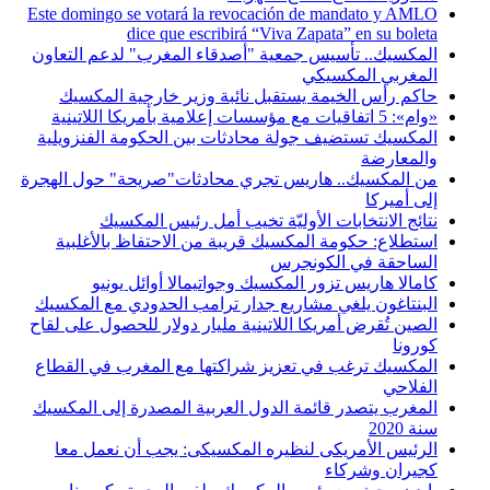
Este domingo se votará la revocación de mandato y AMLO
dice que escribirá “Viva Zapata” en su boleta
المكسيك.. تأسيس جمعية "أصدقاء المغرب" لدعم التعاون
المغربي المكسيكي
حاكم رأس الخيمة يستقبل نائبة وزير خارجية المكسيك
«وام»: 5 اتفاقيات مع مؤسسات إعلامية بأمريكا اللاتينية
المكسيك تستضيف جولة محادثات بين الحكومة الفنزويلية
والمعارضة
من المكسيك.. هاريس تجري محادثات"صريحة" حول الهجرة
إلى أميركا
نتائج الانتخابات الأوليّة تخيب أمل رئيس المكسيك
استطلاع: حكومة المكسيك قريبة من الاحتفاظ بالأغلبية
الساحقة في الكونجرس
كامالا هاريس تزور المكسيك وجواتيمالا أوائل يونيو
البنتاغون يلغي مشاريع جدار ترامب الحدودي مع المكسيك
الصين تُقرض أمريكا اللاتينية مليار دولار للحصول على لقاح
كورونا
المكسيك ترغب في تعزيز شراكتها مع المغرب في القطاع
الفلاحي
المغرب يتصدر قائمة الدول العربية المصدرة إلى المكسيك
سنة 2020
الرئيس الأمريكى لنظيره المكسيكى: يجب أن نعمل معا
كجيران وشركاء