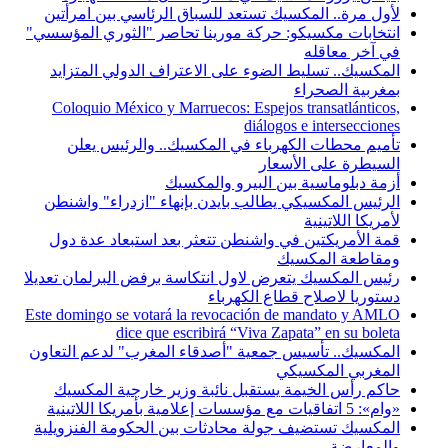
لأول مرة.. المكسيك تستعد للسباق الرئاسي بين امرأتين
انتخابات مكسيكو: حركة مورينا تحاصر "الثوري المؤسسي"
في آخر معاقله
المكسيك.. تسليط الضوء على الاعتراف الدولي المتزايد
بمغربية الصحراء
Coloquio México y Marruecos: Espejos transatlánticos,
diálogos e intersecciones
تأميم محطات الكهرباء في المكسيك.. والرئيس يعلن
السيطرة على الأسعار
أزمة دبلوماسية بين البيرو والمكسيك
الرئيس المكسيكي يطالب بايدن بإنهاء "ازدراء" واشنطن
لأمريكا اللاتينية
قمة الأمريكتين في واشنطن تتعثر بعد استبعاد عدة دول
ومقاطعة المكسيك
رئيس المكسيك يتعرض لاول انتكاسة برفض البرلمان تعديلا
دستوريا لاصلاح قطاع الكهرباء
Este domingo se votará la revocación de mandato y AMLO
dice que escribirá “Viva Zapata” en su boleta
المكسيك.. تأسيس جمعية "أصدقاء المغرب" لدعم التعاون
المغربي المكسيكي
حاكم رأس الخيمة يستقبل نائبة وزير خارجية المكسيك
«وام»: 5 اتفاقيات مع مؤسسات إعلامية بأمريكا اللاتينية
المكسيك تستضيف جولة محادثات بين الحكومة الفنزويلية
والمعارضة