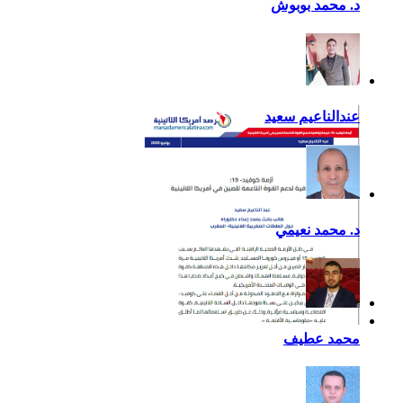
د. محمد بوبوش
عندالناعيم سعيد
د. محمد نعيمي
أزمة كوفيد- 19: فرصة
محمد عطيف
إضافية لدعم القوة الناعمة
للصين في أمريكا اللاتينية