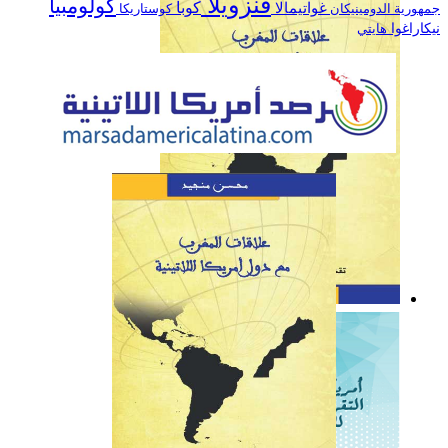
فنزويلا
كولومبيا
كوبا
غواتيمالا
جمهورية الدومينيكان
كوستاريكا
نيكاراغوا
هايتي
كتاب: علاقات المغرب مع
دول أمريكا اللاتينية