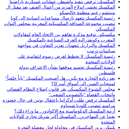
المكسيك: نرفض تنفيذ واشنطن عمليات عسكرية بأراضينا
المكسيك تخشى اندلاع المزيد من أعمال العنف بعد مقتل إل
مينتشو زعيم منظمة خاليسكو
رئيسة المكسيك تتعهد بإرسال مساعدات إنسانية إلى كوبا
تنصيب مجموعة الصداقة المكسيكية المغربية بمجلس النواب
المكسيكي
مكسيكو.. توقيع مذكرة تفاهم بين الاتحاد العام لمقاولات
المغرب وكونفدرالية الغرف الصناعية بالمكسيك
المكسيك والبرازيل تتعهدان تعزيز التعاون في مواجهة
سياسات ترمب
رئيسة المكسيك: لا نخطط لفرض رسوم انتقامية على
الولايات المتحدة
رئيسة المكسيك تحسم موقفها بشأن الاعتراف بدولة
فلسطين
بعد زيادة التجارة مع بكين.. هل أصبحت المكسيك "باباً خلفياً"
لمنتجات الصين إلى أسواق أميركا؟
مجلس الشيوخ المكسيكي يقر قانون إصلاح النظام القضائي
وانتخاب القضاة "بالتصويت الشعبي"
المكسيك ترفض طلب أوكرانيا باعتقال بوتين في حال حضوره
مراسم تنصيب كلوديا شينباوم
أزمة المكسيك الدبلوماسية مع الإكوادور.. ما وراء ذلك؟
بعيدا عن المهاجرين.. المكسيك أكبر شريك تجاري للولايات
المتحدة
بلينكن يزور المكسيك في محاولة لحل معضلة الهجرة