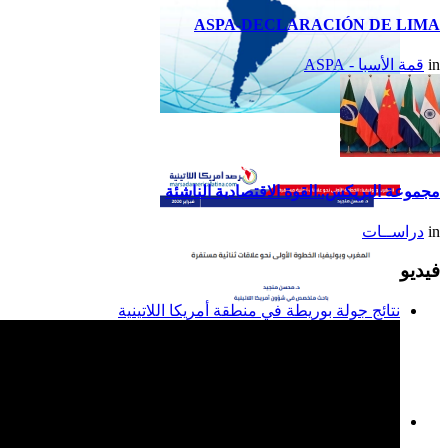
ASPA-DECLARACIÓN DE LIMA
in
قمة الأسبا - ASPA
تقرير أمريكا اللاتينية لسنة
2014
مجموعة البريكس..القوة الاقتصادية الناشئة
in
دراســات
فيديو
نتائج جولة بوريطة في منطقة أمريكا اللاتينية
المغرب وبوليفيا: الخطوة