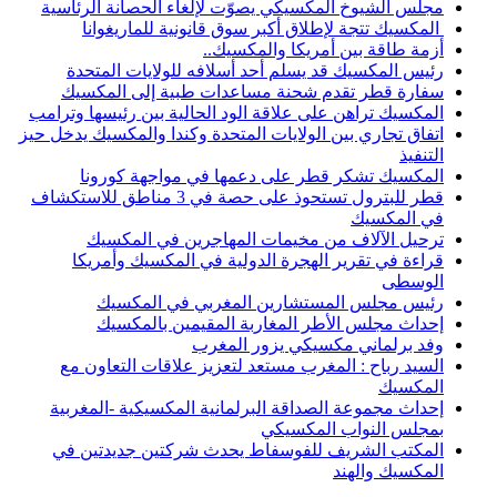
مجلس الشيوخ المكسيكي يصوّت لإلغاء الحصانة الرئاسية
المكسيك تتجة لإطلاق أكبر سوق قانونية للماريغوانا
أزمة طاقة بين أمريكا والمكسيك..
رئيس المكسيك قد يسلم أحد أسلافه للولايات المتحدة
سفارة قطر تقدم شحنة مساعدات طبية إلى المكسيك
المكسيك تراهن على علاقة الود الحالية بين رئيسها وترامب
اتفاق تجاري بين الولايات المتحدة وكندا والمكسيك يدخل حيز
التنفيذ
المكسيك تشكر قطر على دعمها في مواجهة كورونا
قطر للبترول تستحوذ على حصة في 3 مناطق للاستكشاف
في المكسيك
ترحيل الآلاف من مخيمات المهاجرين في المكسيك
قراءة في تقرير الهجرة الدولية في المكسيك وأمريكا
الوسطى
رئيس مجلس المستشارين المغربي في المكسيك
إحداث مجلس الأطر المغاربة المقيمين بالمكسيك
وفد برلماني مكسيكي يزور المغرب
السيد رباح : المغرب مستعد لتعزيز علاقات التعاون مع
المكسيك
إحداث مجموعة الصداقة البرلمانية المكسيكية -المغربية
بمجلس النواب المكسيكي
المكتب الشريف للفوسفاط يحدث شركتين جديدتين في
المكسيك والهند