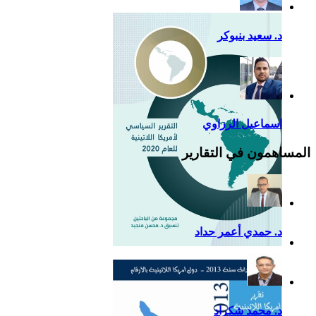
د. سعيد بنبوكر
اسماعيل الرزاوي
المساهمون في التقارير
د. حمدي أعمر حداد
التقرير السياسي لأمريكا
اللاتينية للعام 2020
د. محمد شكراد