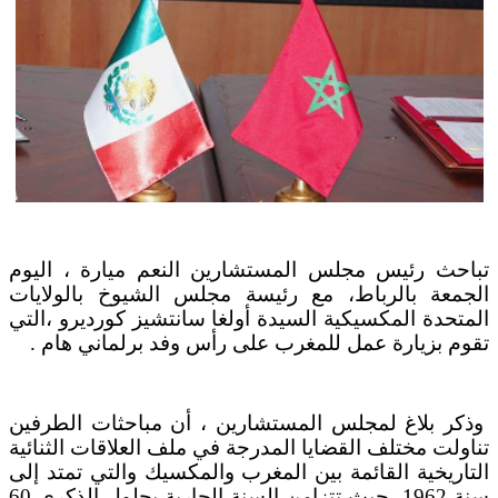
بعد خطف مادورو وحصار كوبا.. ماذا ستفعل
واشنطن بأورتيغا؟
تباحث رئيس مجلس المستشارين النعم ميارة ، اليوم
الجمعة بالرباط، مع رئيسة مجلس الشيوخ بالولايات
المتحدة المكسيكية السيدة أولغا سانتشيز كورديرو ،التي
تقوم بزيارة عمل للمغرب على رأس وفد برلماني
هام .
وذكر بلاغ لمجلس المستشارين ، أن مباحثات الطرفين
تناولت مختلف القضايا المدرجة في ملف العلاقات الثنائية
التاريخية القائمة بين المغرب والمكسيك والتي تمتد إلى
سنة 1962، حيث تتزامن السنة الجارية بحلول الذكرى 60