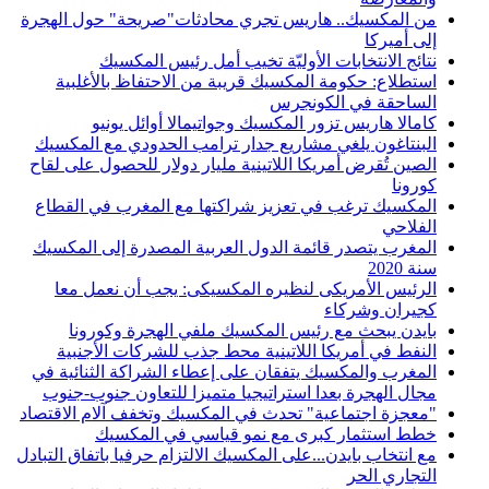
من المكسيك.. هاريس تجري محادثات"صريحة" حول الهجرة
إلى أميركا
نتائج الانتخابات الأوليّة تخيب أمل رئيس المكسيك
استطلاع: حكومة المكسيك قريبة من الاحتفاظ بالأغلبية
الساحقة في الكونجرس
كامالا هاريس تزور المكسيك وجواتيمالا أوائل يونيو
البنتاغون يلغي مشاريع جدار ترامب الحدودي مع المكسيك
الصين تُقرض أمريكا اللاتينية مليار دولار للحصول على لقاح
كورونا
المكسيك ترغب في تعزيز شراكتها مع المغرب في القطاع
الفلاحي
المغرب يتصدر قائمة الدول العربية المصدرة إلى المكسيك
سنة 2020
الرئيس الأمريكى لنظيره المكسيكى: يجب أن نعمل معا
كجيران وشركاء
بايدن يبحث مع رئيس المكسيك ملفي الهجرة وكورونا
النفط في أمريكا اللاتينية محط جذب للشركات الأجنبية
المغرب والمكسيك يتفقان على إعطاء الشراكة الثنائية في
مجال الهجرة بعدا استراتيجيا متميزا للتعاون جنوب-جنوب
"معجزة اجتماعية" تحدث في المكسيك وتخفف آلام الاقتصاد
خطط استثمار كبرى مع نمو قياسي في المكسيك
مع انتخاب بايدن...على المكسيك الالتزام حرفيا باتفاق التبادل
التجاري الحر