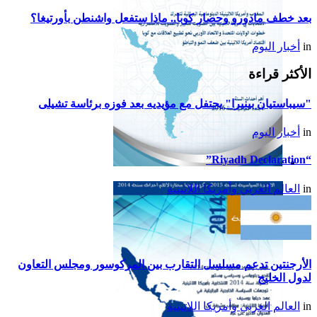
بعد خطف مادورو وحصار كوبا.. ماذا ستفعل واشنطن بأورتيغا؟
in
أخبار اليوم
الأكثر قراءة
"سيباستيان بينيرا" يحتفل مع مؤيديه بعد فوزه برئاسة تشيلى
in
أخبار اليوم
“Riyadh Declaration”
تقرير أمريكا اللاتينية لسنة
in
العالم العربي وأمريكا اللاتينية
2015
الأرجنتين تدعم مسلسل التقارب بين المركوسور ومجلس التعاون
لدول الخليج
in
العالم العربي وأمريكا اللاتينية