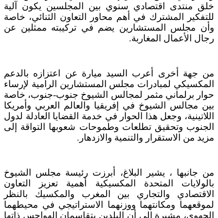
خلق منتدى اقتصادي سنوي بين المجلسين يكون آلية
للتفكير المشترك في أهم محاور التعاون الثنائي، خاصة
وأن مجلس المستشارين يضم في تركيبته ممثلين عن
رجال الأعمال المغاربة.
من جهة أخرى أعرب السيد ميارة عن اعتزازه بالدعم
المكسيكي لمبادرات مجلس المستشارين الرامية لإرساء
حوار برلماني مثمر لمجالس الشيوخ جنوب-جنوب، خاصة
بين مجالس الشيوخ في إفريقيا والعالم العربي وأمريكا
اللاتينية، وجعل هذا الحوار في خدمة القضايا العادلة لدول
الجنوب وتحقيق تطلعات وطموحات شعوبها التواقة إلى
مزيد من الاستقرار والتنمية والازدهار.
من جانبها ، يشير البلاغ، أبرزت رئيسة مجلس الشيوخ
بالولايات المتحدة المكسيكية أهمية تعزيز التعاون
الاقتصادي والتجاري بين المغرب والمكسيك بالنظر
لموقعهما ومكانتهما ووزنهما الاستراتيجي في محيطهما
الجهوي، مشيرة إلى أن البلدين يتقاسمان الهواجس ذاتها