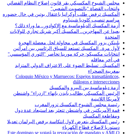
مجلس الشيوخ المكسيكي يقر قانون إصلاح النظام القضائي
وانتخاب القضاة "بالتصويت الشعبي"
المكسيك ترفض طلب أوكرانيا باعتقال بوتين في حال حضوره
مراسم تنصيب كلوديا شينباوم
أزمة المكسيك الدبلوماسية مع الإكوادور.. ما وراء ذلك؟
بعيدا عن المهاجرين.. المكسيك أكبر شريك تجاري للولايات
المتحدة
بلينكن يزور المكسيك في محاولة لحل معضلة الهجرة
لأول مرة.. المكسيك تستعد للسباق الرئاسي بين امرأتين
انتخابات مكسيكو: حركة مورينا تحاصر "الثوري المؤسسي"
في آخر معاقله
المكسيك.. تسليط الضوء على الاعتراف الدولي المتزايد
بمغربية الصحراء
Coloquio México y Marruecos: Espejos transatlánticos,
diálogos e intersecciones
أزمة دبلوماسية بين البيرو والمكسيك
الرئيس المكسيكي يطالب بايدن بإنهاء "ازدراء" واشنطن
لأمريكا اللاتينية
رئيسة مجلس الشيوخ المكسيك تزورالمغرب
قمة الأمريكتين في واشنطن تتعثر بعد استبعاد عدة دول
ومقاطعة المكسيك
رئيس المكسيك يتعرض لاول انتكاسة برفض البرلمان تعديلا
دستوريا لاصلاح قطاع الكهرباء
Este domingo se votará la revocación de mandato y AMLO