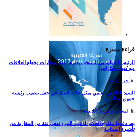
التقرير السياسي لأمريكا
اللاتينية للعام 2019
قراءة مميزة
الرئيس الكولومبي المنتخب يعتزم إغلاق سفارات وقطع العلاقات
مع كوبا ونيكاراجوا
in
أخبار اليوم
السيد الطالبي العلمي يمثل جلالة الملك في حفل تنصيب رئيسة
جمهورية البيرو
in
المغرب وأمريكا اللاتينية
بعد دعمها مقترح الحكم الذاتي.. البيرو تعفي فئة من المغاربة من
تأشيرة السياحة