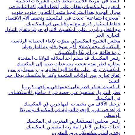
النفط في أمريكا اللاتينية محط جذب للشركات الأجنبية
المغرب والمكسيك يتفقان على إعطاء الشراكة الثنائية في
مجال الهجرة بعدا استراتيجيا متميزا للتعاون جنوب-جنوب
"معجزة اجتماعية" تحدث في المكسيك وتخفف آلام الاقتصاد
خطط استثمار كبرى مع نمو قياسي في المكسيك
مع انتخاب بايدن...على المكسيك الالتزام حرفيا باتفاق التبادل
التجاري الحر
مجلس الشيوخ المكسيكي يصوّت لإلغاء الحصانة الرئاسية
المكسيك تتجة لإطلاق أكبر سوق قانونية للماريغوانا
أزمة طاقة بين أمريكا والمكسيك..
رئيس المكسيك قد يسلم أحد أسلافه للولايات المتحدة
سفارة قطر تقدم شحنة مساعدات طبية إلى المكسيك
المكسيك تراهن على علاقة الود الحالية بين رئيسها وترامب
اتفاق تجاري بين الولايات المتحدة وكندا والمكسيك يدخل حيز
التنفيذ
المكسيك تشكر قطر على دعمها في مواجهة كورونا
قطر للبترول تستحوذ على حصة في 3 مناطق للاستكشاف
في المكسيك
ترحيل الآلاف من مخيمات المهاجرين في المكسيك
قراءة في تقرير الهجرة الدولية في المكسيك وأمريكا
الوسطى
رئيس مجلس المستشارين المغربي في المكسيك
إحداث مجلس الأطر المغاربة المقيمين بالمكسيك
وفد برلماني مكسيكي يزور المغرب