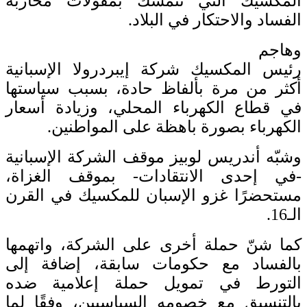
المكسيك التي تتمسك بمقولات محاربة
الفساد والاحتكار في البلاد.
وهاجم
رئيس المكسيك شركة إيبردرولا الإسبانية
أكثر من مرة بألفاظ حادة، بسبب سياستها
في قطاع الكهرباء المحلي، وزيادة أسعار
الكهرباء بصورة باهظة على المواطنين.
وشبّه أندريس لوبيز موقف الشركة الإسبانية
-في إحدى الانتقادات- بموقف الغزاة،
مستحضرًا غزو الإسبان للمكسيك في القرن
الـ16.
كما شنّ حملة أخرى على الشركة، واتهمها
بالفساد مع حكومات سابقة، إضافة إلى
التورط في تمويل حملة إعلامية ضده
بالتنسيق مع خصومه السياسيين، وفقًا لما