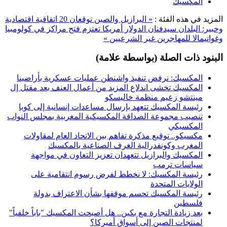
المكسيك
المزيد في هذه الفئة :
« البرازيل والصين توقعان 20 اتفاقية اقتصادية
وخبير: البلدان سيدفنان الدولار
أمريكا تعتزم فتح مراكز في كولومبيا
وغواتيمالا للمهاجرين غير الشرعيين »
البنود ذات الصلة (بواسطة علامة)
المكسيك: نرفض تنفيذ واشنطن عمليات عسكرية بأراضينا
المكسيك تخشى اندلاع المزيد من أعمال العنف بعد مقتل إل
مينتشو زعيم منظمة خاليسكو
رئيسة المكسيك تتعهد بإرسال مساعدات إنسانية إلى كوبا
تنصيب مجموعة الصداقة المكسيكية المغربية بمجلس النواب
المكسيكي
مكسيكو.. توقيع مذكرة تفاهم بين الاتحاد العام لمقاولات
المغرب وكونفدرالية الغرف الصناعية بالمكسيك
المكسيك والبرازيل تتعهدان تعزيز التعاون في مواجهة
سياسات ترمب
رئيسة المكسيك: لا نخطط لفرض رسوم انتقامية على
الولايات المتحدة
رئيسة المكسيك تحسم موقفها بشأن الاعتراف بدولة
فلسطين
بعد زيادة التجارة مع بكين.. هل أصبحت المكسيك "باباً خلفياً"
لمنتجات الصين إلى أسواق أميركا؟