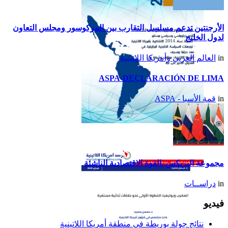
الأرجنتين تدعم مسلسل التقارب بين المركوسور ومجلس التعاون
لدول الخليج
in
العالم العربي وأمريكا اللاتينية
ASPA-DECLARACIÓN DE LIMA
in
قمة الأسبا - ASPA
تقرير أمريكا اللاتينية لسنة
2014
مجموعة البريكس..القوة الاقتصادية الناشئة
in
دراســات
فيديو
نتائج جولة بوريطة في منطقة أمريكا اللاتينية