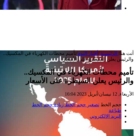
بعد خطف مادورو وحصار كوبا.. ماذا ستفعل
واشنطن بأورتيغا؟
أنت هنا:
الرئيسية
/
أخبار اليوم
/
تأميم محطات الكهرباء في المكسيك..
والرئيس يعلن السيطرة على الأسعار
تأميم محطات الكهرباء في المكسيك..
والرئيس يعلن السيطرة على الأسعار
الأربعاء, 12 نيسان/أبريل 2023 16:04
حجم الخط
تصغير حجم الخط
زيادة حجم الخط
طباعة
البريد الإلكتروني