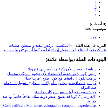
2
3
4
5
(0 أصوات)
موسومة تحت
كوبا
المزيد في هذه الفئة :
« المكسيك: نرفض تنفيذ واشنطن عمليات
عسكرية بأراضينا
ترامب يقول إن اتفاقا مع كوبا أصبح “قريبا جدا” »
البنود ذات الصلة (بواسطة علامة)
سياسة الحصار الأمريكية من كوبا إلى فنزويلا
رئيس كوبا يدعو شعبه للاستعداد لأي هجوم أمريكي محتمل
ترامب يقول إن اتفاقا مع كوبا أصبح “قريبا جدا”
كوبا تريد معاقبة من يتلقون أموالا من الخارج لتمويل “أنشطة
ضد الدولة
كوبا تسمح أخيراً بتأسيس شركات خاصة
"الغارديان": كوبا قد تصبح أصغر دولة تملك لقاحاً خاصاً بها ضد
كورونا
Cuba ratifica a Marruecos voluntad de compartir experiencias