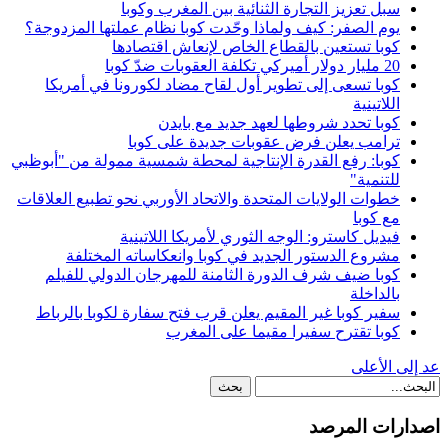
سبل تعزيز التجارة الثنائية بين المغرب وكوبا
يوم الصفر: كيف ولماذا وحّدت كوبا نظام عملتها المزدوجة؟
كوبا تستعين بالقطاع الخاص لإنعاش اقتصادها
20 مليار دولار أميركي تكلفة العقوبات ضدّ كوبا
كوبا تسعى إلى تطوير أول لقاح مضاد لكورونا في أمريكا
اللاتينية
كوبا تحدد شروطها لعهد جديد مع بايدن
ترامب يعلن فرض عقوبات جديدة على كوبا
كوبا: رفع القدرة الإنتاجية لمحطة شمسية ممولة من "أبوظبي
للتنمية"
خطوات الولايات المتحدة والاتحاد الأوربي نحو تطبيع العلاقات
مع كوبا
فيديل كاسترو: الوجه الثوري لأمريكا اللاتينية
مشروع الدستور الجديد في كوبا وانعكاساته المختلفة
كوبا ضيف شرف الدورة الثامنة للمهرجان الدولي للفيلم
بالداخلة
سفير كوبا غير المقيم يعلن قرب فتح سفارة لكوبا بالرباط
كوبا تقترح سفيرا مقيما على المغرب
عد إلى الأعلى
اصدارات المرصد