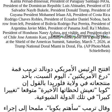
بعد خطف مادورو وحصار كوبا.. ماذا ستفعل
واشنطن بأورتيغا؟
افتتح الرئيس الأمريكي دونالد ترمب قمة
"درع الأمريكتين"، اليوم السبت، بأحد
منتجعاته في ولاية فلوريدا بالقول إن
"كوبا "تعيش لحظاتها الأخيرة" متوقعا "تغييرا
كبيرا" في تلك الدولة الشيوعية.
وقال ترمب "سأهتم بكوبا"، ملمحا إلى إجراء