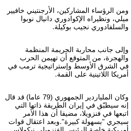
ومن الرؤساء المشاركين، الأرجنتيني خافيير
ميلي، ونظيراه الإكوادوري دانيال نوبوا
والسلفادوري نجيب بوكيلة.
وإلى جانب محاربة الجريمة المنظمة
والهجرة، من المتوقع أن تهيمن الحرب
في الشرق الأوسط وإستراتيجية ترمب في
أمريكا اللاتينية على القمة.
وكان الملياردير الجمهوري (79 عاما) قد قال
إنه سيطبّق في إيران الطريقة ذاتها التي
اتبعها في فنزويلا، مضيفا أن هذا الأمر
سيجري "بسهولة كبيرة".وبعد اعتقال قوات
أمريكية خاصة الرئيس الفنزويلي نيكولاس