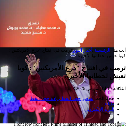
أنت هنا:
الرئيسية
/
أخبار اليوم
/
ترمب في افتتاح "درع الأمريكتين":
كوبا تعيش لحظاتها الأخيرة
ترمب في افتتاح "درع الأمريكتين": كوبا
تعيش لحظاتها الأخيرة
الثلاثاء, 10 آذار/مارس 2026 15:58
إصدار جديد
حجم الخط
تصغير حجم الخط
زيادة حجم الخط
طباعة
البريد الإلكتروني