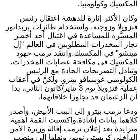
المكسيك وكولومبيا.
وكان الأكثر إثارة للدهشة اعتقال رئيس
فنزويلا وزوجته، واستخدام طائرات بريداتور
المسيَّرة للمساعدة في اغتيال أحد أخطر
تجار المخدرات المطلوبين في العالم "إل
مينشو" في المكسيك.وانتقد ترمب جهود
المكسيك في مكافحة عصابات المخدرات،
وتبادل التصريحات الحادة مع الرئيس
الكولومبي غوستافو بيترو. ولكنْ في أعقاب
عملية فنزويلا يوم 3 يناير/كانون الثاني، بدا
أن الزعيمان قد تجاوزا خلافاتهما.
ودعا ترمب بيترو إلى البيت الأبيض، وأصدر
كلاهما بيانات إشادة.واكتسبت القمة أهمية
متزايدة بعد إعلان ترمب إقالة وزيرة الأمن
الداخلي كريستي نويم، ونقلها إلى منصب