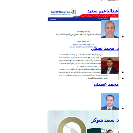
عندالناعيم سعيد
د. محمد نعيمي
أزمة كوفيد- 19: فرصة
محمد عطيف
إضافية لدعم القوة الناعمة
للصين في أمريكا اللاتينية
د. سعيد بنبوكر