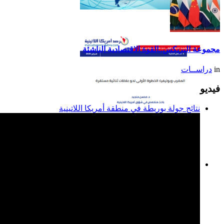
تقرير أمريكا اللاتينية لسنة
2014
مجموعة البريكس..القوة الاقتصادية الناشئة
in
دراســات
فيديو
نتائج جولة بوريطة في منطقة أمريكا اللاتينية
المغرب وبوليفيا: الخطوة
الأولى نحو علاقات ثنائية
مستقرة