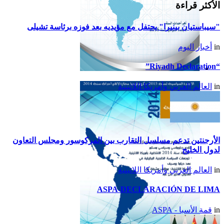
الأكثر قراءة
"سيباستيان بينيرا" يحتفل مع مؤيديه بعد فوزه برئاسة تشيلى
in
أخبار اليوم
“Riyadh Declaration”
تقرير أمريكا اللاتينية لسنة
in
العالم العربي وأمريكا اللاتينية
2015
الأرجنتين تدعم مسلسل التقارب بين المركوسور ومجلس التعاون
لدول الخليج
in
العالم العربي وأمريكا اللاتينية
ASPA-DECLARACIÓN DE LIMA
in
قمة الأسبا - ASPA