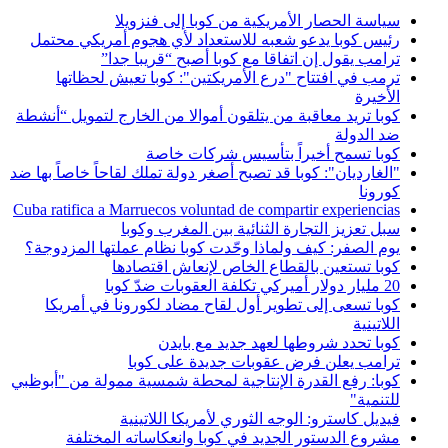
سياسة الحصار الأمريكية من كوبا إلى فنزويلا
رئيس كوبا يدعو شعبه للاستعداد لأي هجوم أمريكي محتمل
ترامب يقول إن اتفاقا مع كوبا أصبح “قريبا جدا”
ترمب في افتتاح "درع الأمريكتين": كوبا تعيش لحظاتها
الأخيرة
كوبا تريد معاقبة من يتلقون أموالا من الخارج لتمويل “أنشطة
ضد الدولة
كوبا تسمح أخيراً بتأسيس شركات خاصة
"الغارديان": كوبا قد تصبح أصغر دولة تملك لقاحاً خاصاً بها ضد
كورونا
Cuba ratifica a Marruecos voluntad de compartir experiencias
سبل تعزيز التجارة الثنائية بين المغرب وكوبا
يوم الصفر: كيف ولماذا وحّدت كوبا نظام عملتها المزدوجة؟
كوبا تستعين بالقطاع الخاص لإنعاش اقتصادها
20 مليار دولار أميركي تكلفة العقوبات ضدّ كوبا
كوبا تسعى إلى تطوير أول لقاح مضاد لكورونا في أمريكا
اللاتينية
كوبا تحدد شروطها لعهد جديد مع بايدن
ترامب يعلن فرض عقوبات جديدة على كوبا
كوبا: رفع القدرة الإنتاجية لمحطة شمسية ممولة من "أبوظبي
للتنمية"
فيديل كاسترو: الوجه الثوري لأمريكا اللاتينية
مشروع الدستور الجديد في كوبا وانعكاساته المختلفة