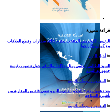
التقرير السياسي لأمريكا
اللاتينية للعام 2019
قراءة مميزة
الرئيس الكولومبي المنتخب يعتزم إغلاق سفارات وقطع العلاقات
مع كوبا ونيكاراجوا
in
أخبار اليوم
السيد الطالبي العلمي يمثل جلالة الملك في حفل تنصيب رئيسة
جمهورية البيرو
in
المغرب وأمريكا اللاتينية
بعد دعمها مقترح الحكم الذاتي.. البيرو تعفي فئة من المغاربة من
تأشيرة السياحة
in
المغرب وأمريكا اللاتينية
التقرير السياسي لأمريكا