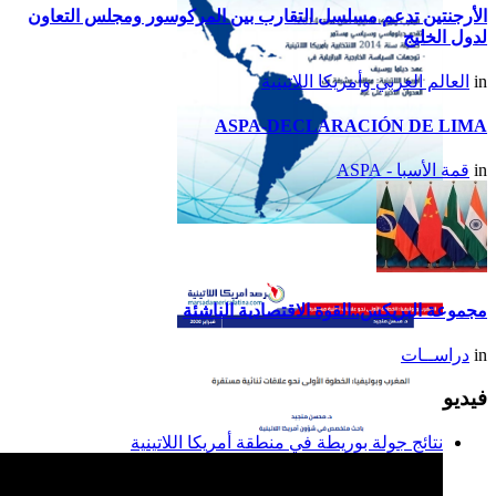
الأرجنتين تدعم مسلسل التقارب بين المركوسور ومجلس التعاون
لدول الخليج
in
العالم العربي وأمريكا اللاتينية
ASPA-DECLARACIÓN DE LIMA
in
قمة الأسبا - ASPA
تقرير أمريكا اللاتينية لسنة
2014
مجموعة البريكس..القوة الاقتصادية الناشئة
in
دراســات
فيديو
نتائج جولة بوريطة في منطقة أمريكا اللاتينية