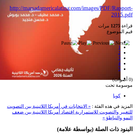
http://marsadamericalatina.com/images/PDF/Rapport-
2015.pdf
قراءة
1275
مرات
قيم الموضوع
1
2
3
4
5
(0 أصوات)
إصدار جديد
موسومة تحت
كوبا
المزيد في هذه الفئة :
« الانتخابات في أمريكا اللاتينية بين التصويت
للتغيير والتصويت للاستمرارية
اقتصاد أمريكا اللاتينية بين ضعف
النمو والتباطؤ »
البنود ذات الصلة (بواسطة علامة)