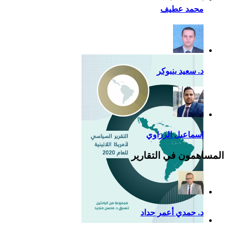
أزمة كوفيد- 19: فرصة
محمد عطيف
إضافية لدعم القوة الناعمة
للصين في أمريكا اللاتينية
د. سعيد بنبوكر
اسماعيل الرزاوي
المساهمون في التقارير
د. حمدي أعمر حداد