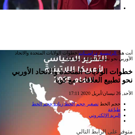
بعد خطف مادورو وحصار كوبا.. ماذا ستفعل
واشنطن بأورتيغا؟
أنت هنا:
الرئيسية
/
دراســات
/
خطوات الولايات المتحدة والاتحاد
الأوربي نحو تطبيع العلاقات مع كوبا
خطوات الولايات المتحدة والاتحاد الأوربي
نحو تطبيع العلاقات مع كوبا
الأحد, 26 نيسان/أبريل 2020 17:11
حجم الخط
تصغير حجم الخط
زيادة حجم الخط
طباعة
البريد الإلكتروني
متوفر على الرابط التالي