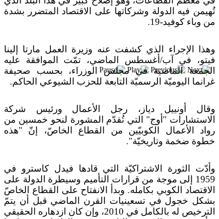
بعد خطف مادورو وحصار كوبا.. ماذا ستفعل
في معظم القطاعات، وهو إصلاح كبير في هذا البلد الذي
تُهيمن فيه الدولة وشركاتها على الاقتصاد المتضرر بشدة
واشنطن بأورتيغا؟
من وباء كوفيد-19.
وهذا الإجراء الذي كشفت عنه وزيرة العمل مارتا إلينا
فيتو، في آب/أغسطس الماضي، تمّت الموافقة عليه
الجمعة الماضية في مجلس الوزراء، بحسب صحيفة
غرانما اليوميّة الرسميّة التابعة للحزب الشيوعي الحاكم.
وقال أونييل دياز، رجل الأعمال ورئيس شركة
الاستشارات "أوج" التي تُقدّم المشورة لنحو خمسين من
رواد الأعمال الكوبيّين من القطاع الخاصّ، إنّ "هذه
خطوة ضخمة وتاريخيّة".
وأدّت الثورة الاشتراكيّة التي قادها فيدل كاسترو في
1959 إلى موجة من قرارات التأميم وسيطرة الدولة على
الاقتصاد الكوبي بكامله. وبدأ الانفتاح على القطاع الخاصّ
بشكل خجول في تسعينيات القرن الماضي قبل أن يتمّ
الترخيص له بالكامل في 2010، وإن كان ازدهاره الحقيقي