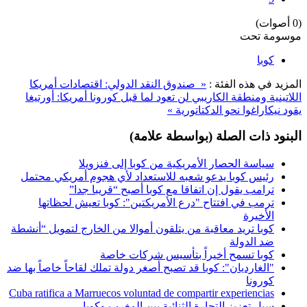
(0 أصوات)
موسومة تحت
كوبا
المزيد في هذه الفئة :
« صندوق النقد الدولي: اقتصادات أمريكا
اللاتينية ومنطقة الكاريبي لن تعود لما قبل كورونا
أمريكا: أورتيغا
يقود نيكاراغوا نحو الدكتاتورية »
البنود ذات الصلة (بواسطة علامة)
سياسة الحصار الأمريكية من كوبا إلى فنزويلا
رئيس كوبا يدعو شعبه للاستعداد لأي هجوم أمريكي محتمل
ترامب يقول إن اتفاقا مع كوبا أصبح “قريبا جدا”
ترمب في افتتاح "درع الأمريكتين": كوبا تعيش لحظاتها
الأخيرة
كوبا تريد معاقبة من يتلقون أموالا من الخارج لتمويل “أنشطة
ضد الدولة
كوبا تسمح أخيراً بتأسيس شركات خاصة
"الغارديان": كوبا قد تصبح أصغر دولة تملك لقاحاً خاصاً بها ضد
كورونا
Cuba ratifica a Marruecos voluntad de compartir experiencias
سبل تعزيز التجارة الثنائية بين المغرب وكوبا