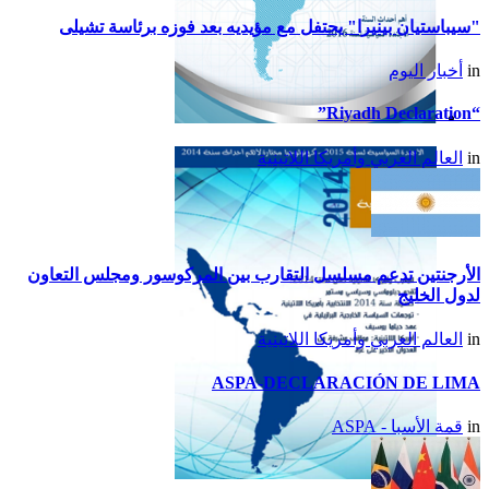
"سيباستيان بينيرا" يحتفل مع مؤيديه بعد فوزه برئاسة تشيلى
in
أخبار اليوم
“Riyadh Declaration”
تقرير أمريكا اللاتينية لسنة
in
العالم العربي وأمريكا اللاتينية
2015
الأرجنتين تدعم مسلسل التقارب بين المركوسور ومجلس التعاون
لدول الخليج
in
العالم العربي وأمريكا اللاتينية
ASPA-DECLARACIÓN DE LIMA
in
قمة الأسبا - ASPA