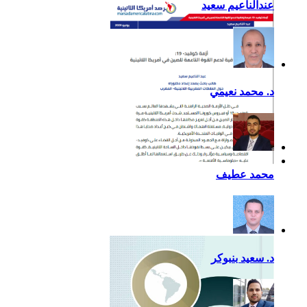
عندالناعيم سعيد
د. محمد نعيمي
أزمة كوفيد- 19: فرصة
محمد عطيف
إضافية لدعم القوة الناعمة
للصين في أمريكا اللاتينية
د. سعيد بنبوكر