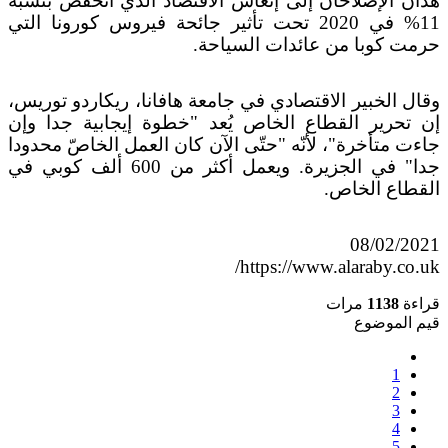
هذان الإصلاحان إلى إنعاش الاقتصاد الذي انخفض بنسبة
11% في 2020 تحت تأثير جائحة فيروس كورونا التي
حرمت كوبا من عائدات السياحة.
وقال الخبير الاقتصادي في جامعة هافانا، ريكاردو توريس،
إن تحرير القطاع الخاص يُعد "خطوة إيجابية جدا وإن
جاءت متأخرة"، لأنّه "حتّى الآن كان العمل الخاصّ محدودا
جدا" في الجزيرة. ويعمل أكثر من 600 ألف كوبي في
القطاع الخاص.
08/02/2021
https://www.alaraby.co.uk/
قراءة
1138
مرات
قيم الموضوع
1
2
3
4
5