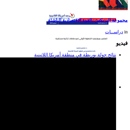
تقرير أمريكا اللاتينية لسنة
2014
مجموعة البريكس..القوة الاقتصادية الناشئة
in
دراســات
فيديو
نتائج جولة بوريطة في منطقة أمريكا اللاتينية
المغرب وبوليفيا: الخطوة
الأولى نحو علاقات ثنائية
مستقرة