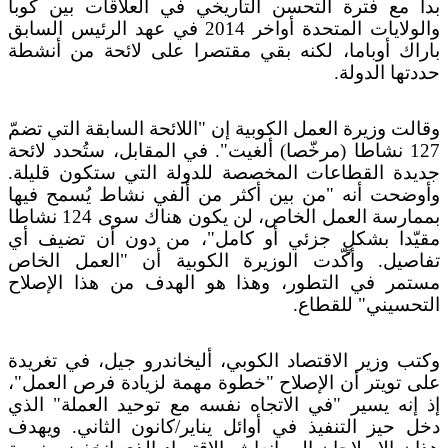
بدأ مع فترة التحسن التاريخي في العلاقات بين كوبا
والولايات المتحدة أواخر 2014 في عهد الرئيس السابق
باراك أوباما، لكنه بقي مقتصرا على لائحة من أنشطة
حددتها الدولة.
وقالت وزيرة العمل الكوبية إن "اللائحة السابقة التي تضمّ
127 نشاطا (مرخّصا) ألغيت". في المقابل، ستُحدد لائحة
جديدة القطاعات المخصصة للدولة التي ستكون قليلة.
وأوضحت أنه "من بين أكثر من ألفي نشاط يُسمح فيها
بممارسة العمل الخاص، لن يكون هناك سوى 124 نشاطا
مقيّدا بشكلٍ جزئي أو كامل"، من دون أن تضيف أي
تفاصيل. وأكّدت الوزيرة الكوبية أن "العمل الخاص
مستمر في التطور، وهذا هو الهدف من هذا الإصلاح
التحسيني" للقطاع.
وكتب وزير الاقتصاد الكوبي، أليخاندرو جيل، في تغريدة
على تويتر أن الإصلاح "خطوة مهمة لزيادة فرص العمل"،
إذ إنه يسير "في الاتجاه نفسه مع توحيد العملة" الذي
دخل حيز التنفيذ في أوائل يناير/كانون الثاني. ويهدف