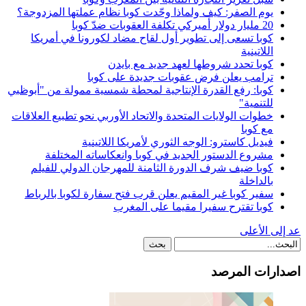
يوم الصفر: كيف ولماذا وحّدت كوبا نظام عملتها المزدوجة؟
20 مليار دولار أميركي تكلفة العقوبات ضدّ كوبا
كوبا تسعى إلى تطوير أول لقاح مضاد لكورونا في أمريكا
اللاتينية
كوبا تحدد شروطها لعهد جديد مع بايدن
ترامب يعلن فرض عقوبات جديدة على كوبا
كوبا: رفع القدرة الإنتاجية لمحطة شمسية ممولة من "أبوظبي
للتنمية"
خطوات الولايات المتحدة والاتحاد الأوربي نحو تطبيع العلاقات
مع كوبا
فيديل كاسترو: الوجه الثوري لأمريكا اللاتينية
مشروع الدستور الجديد في كوبا وانعكاساته المختلفة
كوبا ضيف شرف الدورة الثامنة للمهرجان الدولي للفيلم
بالداخلة
سفير كوبا غير المقيم يعلن قرب فتح سفارة لكوبا بالرباط
كوبا تقترح سفيرا مقيما على المغرب
عد إلى الأعلى
اصدارات المرصد