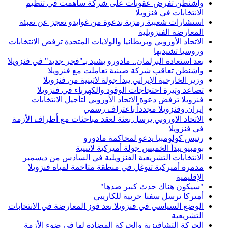
واشنطن تفرض عقوبات على شركة ساهمت في تنظيم
الانتخابات في فنزويلا
استشارات شعبية رمزية بدعوة من غوايدو تعجز عن تعبئة
المعارضة الفنزويلية
الاتحاد الأوروبي وبريطانيا والولايات المتحدة ترفض الانتخابات
وروسيا تشيدبها
بعد استعادة البرلمان.. مادورو يشيد بـ"فجر جديد" في فنزويلا
واشنطن تعاقب شركة صينية تعاملت مع فنزويلا
وزير الخارجية الإيراني يبدأ جولة لاتينية من فنزويلا
تصاعد وتيرة احتجاجات الوقود والكهرباء في فنزويلا
فنزويلا ترفض دعوة الاتحاد الأوروبي لتأجيل الانتخابات
إيران وفنزويلا مجدداً باعتراف رسمي
الاتحاد الاوروبي يرسل بعثة لعقد مباحثات مع أطراف الأزمة
في فنزويلا
رئيس كولومبيا يدعو لمحاكمة مادورو
بومبيو يبدأ الخميس جولة أميركية لاتينية
الانتخابات التشريعية الفنزويلية في السادس من ديسمبر
مدمرة أميركية تتوغل في منطقة متاخمة لمياه فنزويلا
الإقليمية
"سيكون هناك حدث كبير ضدها"
أميركا ترسل سفنا حربية للكاريبي
الوضع السياسي في فنزويلا بعد فوز المعارضة في الانتخابات
التشريعية
الحركة التشافيزية والحركة المضادة لها في ضوء الأزمة