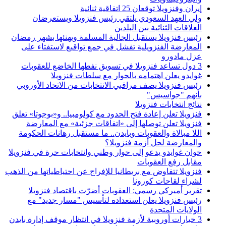
إيران وفنزويلا توقعان 25 اتفاقية ثنائية
ولي العهد السعودي يلتقي رئيس فنزويلا ويستعرضان
العلاقات الثنائية بين البلدين
رئيس فنزويلا يستقبل الجالية المسلمة ويهنئها بشهر رمضان
المعارضة الفنزويلية تفشل في جمع تواقيع لاستفتاء على
عزل مادورو
3 دول تساعد فنزويلا في تسويق نفطها الخاضع للعقوبات
غوايدو يعلن اهتمامه بالحوار مع سلطات فنزويلا
رئيس فنزويلا يصف مراقبي الانتخابات من الاتحاد الأوروبي
بأنهم "جواسيس"
نتائج انتخابات فنزويلا
فنزويلا تعلن إعادة فتح الحدود مع كولومبيا.. و«بوجوتا» تعلق
فنزويلا تعلن توصلها إلى «اتفاقات جزئية» مع المعارضة
اللا مبالاة والعقوبات وبايدن.. ما مستقبل رهانات الحكومة
والمعارضة لحل أزمة فنزويلا؟
خوان غوايدو يدعو إلى حوار وطني وانتخابات حرة في فنزويلا
مقابل رفع العقوبات
فنزويلا تتفاوض مع بريطانيا للإفراج عن احتياطياتها من الذهب
لشراء لقاحات كورونا
تقرير أميركي رسمي: العقوبات أضرّت باقتصاد فنزويلا
رئيس فنزويلا يعلن استعداده لتأسيس "مسار جديد" مع
الولايات المتحدة
3 خيارات أوروبية لأزمة فنزويلا في انتظار موقف إدارة بايدن