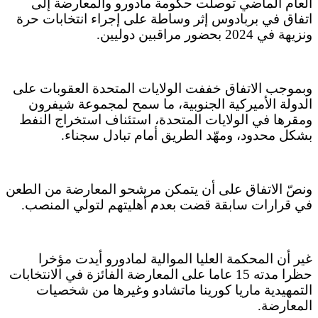
العام الماضي توصلت حكومة مادورو والمعارضة إلى
اتفاق في بربادوس إثر وساطة على إجراء انتخابات حرة
ونزيهة في 2024 بحضور مراقبين دوليين.
وبموجب الاتفاق خففت الولايات المتحدة العقوبات على
الدولة الأميركية الجنوبية، ما سمح لمجموعة شيفرون
ومقرها في الولايات المتحدة، استئناف استخراج النفط
بشكل محدود، ومهّد الطريق أمام تبادل سجناء.
ونصّ الاتفاق على أن يتمكن مرشحو المعارضة من الطعن
في قرارات سابقة قضت بعدم أهليتهم لتولي المنصب.
غير أن المحكمة العليا الموالية لمادورو أيدت مؤخرا
حظرا مدته 15 عاما على المعارضة الفائزة في الانتخابات
التمهيدية ماريا كورينا ماتشادو وغيرها من شخصيات
المعارضة.