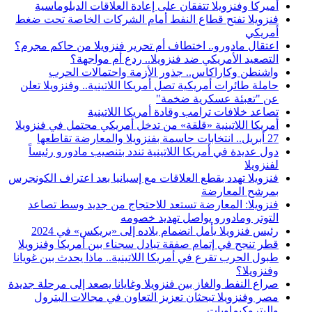
أميركا وفنزويلا تتفقان على إعادة العلاقات الدبلوماسية
فنزويلا تفتح قطاع النفط أمام الشركات الخاصة تحت ضغط
أمريكي
اعتقال مادورو.. اختطاف أم تحرير فنزويلا من حاكم مجرم؟
التصعيد الأمريكي ضد فنزويلا.. ردع أم مواجهة؟
واشنطن وكاراكاس.. جذور الأزمة واحتمالات الحرب
حاملة طائرات أمريكية تصل أمريكا اللاتينية.. وفنزويلا تعلن
عن "تعبئة عسكرية ضخمة"
تصاعد خلافات ترامب وقادة أمريكا اللاتينية
أمريكا اللاتينية «قلقة» من تدخل أمريكي محتمل في فنزويلا
27 أبريل.. انتخابات حاسمة بفنزويلا والمعارضة تقاطعها
دول عديدة في أمريكا اللاتينية تندد بتنصيب مادورو رئيساً
لفنزويلا
فنزويلا تهدد بقطع العلاقات مع إسبانيا بعد اعتراف الكونجرس
بمرشح المعارضة
فنزويلا: المعارضة تستعد للاحتجاج من جديد وسط تصاعد
التوتر ومادورو يواصل تهديد خصومه
رئيس فنزويلا يأمل انضمام بلاده إلى «بريكس» في 2024
قطر تنجح في إتمام صفقة تبادل سجناء بين أمريكا وفنزويلا
طبول الحرب تقرع في أمريكا اللاتينية.. ماذا يحدث بين غويانا
وفنزويلا؟
صراع النفط والغاز بين فنزويلا وغايانا يصعد إلى مرحلة جديدة
مصر وفنزويلا تبحثان تعزيز التعاون في مجالات البترول
والبتروكيماويات