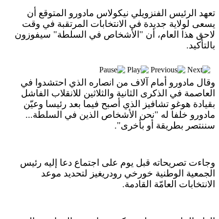
بعد خطف مادورو وحصار كوبا.. ماذا ستفعل
واشنطن بأورتيغا؟
تعهد الرئيس الفنزويلي نيكولاس مادورو المتوقع أن
يسعى لولاية جديدة في الانتخابات المرتقبة في وقت
لاحق هذا العام، أن "الأشخاص في السلطة" سيفوزون
بالتأكيد.
وقال مادورو أمام آلاف من انصاره الذي احتشدوا في
العاصمة في الذكرى الثانية والثلاثين للانقلاب الفاشل
بقيادة هوغو تشافيز الذي أصبح فيما بعد رئيسا وعيّن
مادورو خلفا له "نحن الأشخاص الذين في السلطة...
سننتصر بطريقة أو بأخرى".
وجاءت تصريحاته قبل يوم على اجتماع دعا إليه رئيس
الجمعية الوطنية خورخي رودريغيز لتحديد موعد
الانتخابات العامّة القادمة.