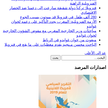
الفنزويلية الراهنة
فنزويلا: تركيا دولة شقيقة سارعت إلى دعمنا ضد الحصار
الاقتصادي
280 ألف طفل في فنزويلا قد يموتون بسبب الجوع
الأزمة الفنزويلية: المغرب يجدد التأكيد على دعمه لخوان
غوايدو
مباحثات وزير الخارجية المغربي مع مفوض الشؤون الخارجية
لخوان غوايدو
مبعوث من خوان غوايدو في الرباط
الباحث محسن مـنجيد يقدم معطيات على ما يقع في فنزويلا
عد إلى الأعلى
اصدارات المرصد