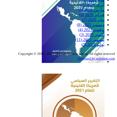
أبريل 2026
(7)
مارس 2026
(5)
فبراير 2026
(4)
يناير 2026
(7)
ديسمبر 2025
(8)
نوفمبر 2025
(4)
أكتوبر 2025
(3)
سبتمبر 2025
(11)
يوليو 2025
(5)
Copyright © 2012 - 2026 Marsad America Latina. All rights reserved.
Designed by solistarp.com
التقرير السياسي لأمريكا
اللاتينية للعام 2022