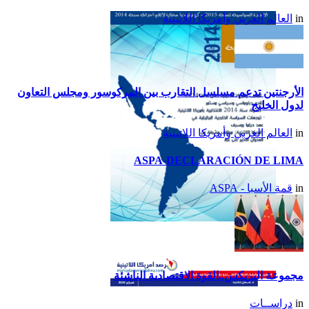
تقرير أمريكا اللاتينية لسنة
in
العالم العربي وأمريكا اللاتينية
2015
الأرجنتين تدعم مسلسل التقارب بين المركوسور ومجلس التعاون
لدول الخليج
in
العالم العربي وأمريكا اللاتينية
ASPA-DECLARACIÓN DE LIMA
in
قمة الأسبا - ASPA
تقرير أمريكا اللاتينية لسنة
2014
مجموعة البريكس..القوة الاقتصادية الناشئة
in
دراســات