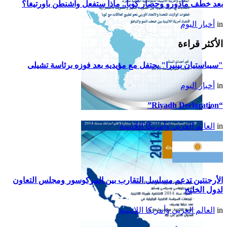
بعد خطف مادورو وحصار كوبا.. ماذا ستفعل واشنطن بأورتيغا؟
in
أخبار اليوم
الأكثر قراءة
"سيباستيان بينيرا" يحتفل مع مؤيديه بعد فوزه برئاسة تشيلى
in
أخبار اليوم
“Riyadh Declaration”
تقرير أمريكا اللاتينية لسنة
in
العالم العربي وأمريكا اللاتينية
2015
الأرجنتين تدعم مسلسل التقارب بين المركوسور ومجلس التعاون
لدول الخليج
in
العالم العربي وأمريكا اللاتينية