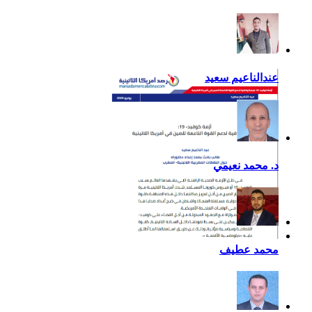
عندالناعيم سعيد
د. محمد نعيمي
أزمة كوفيد- 19: فرصة
محمد عطيف
إضافية لدعم القوة الناعمة
للصين في أمريكا اللاتينية