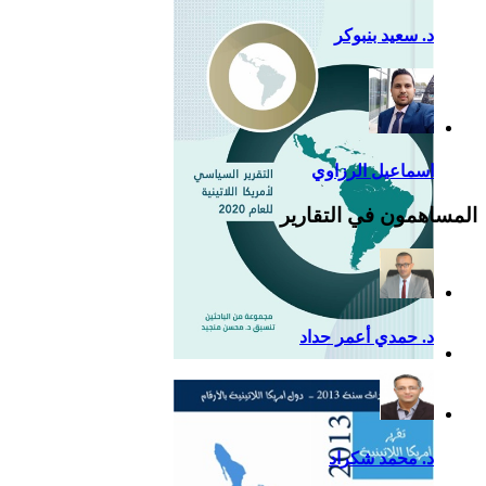
د. سعيد بنبوكر
اسماعيل الرزاوي
المساهمون في التقارير
د. حمدي أعمر حداد
التقرير السياسي لأمريكا
اللاتينية للعام 2020
د. محمد شكراد