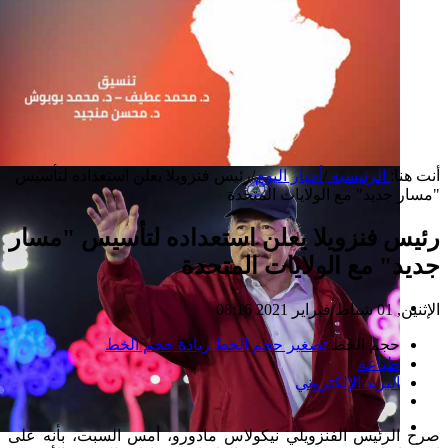
أنت هنا:
الرئيسية
/
أخبار اليوم
/
رئيس فنزويلا يعلن استعداده لتأسيس
"مسار جديد" مع الولايات المتحدة
رئيس فنزويلا يعلن استعداده لتأسيس "مسار
جديد" مع الولايات المتحدة
الإثنين, 01 شباط/فبراير 2021 08:16
إصدار جديد
حجم الخط
تصغير حجم الخط
زيادة حجم الخط
طباعة
البريد الإلكتروني
صرح الرئيس الفنزويلي نيكولاس مادورو، أمس السبت، بأنه على