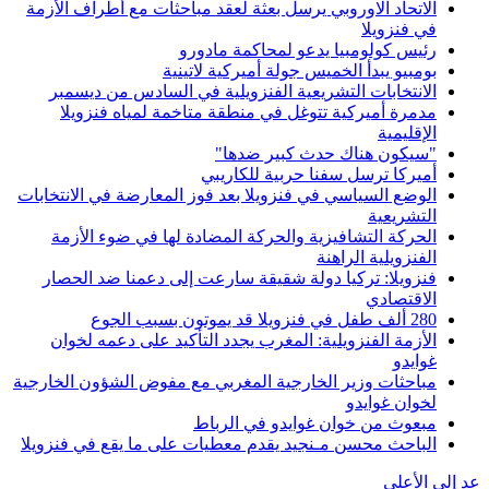
الاتحاد الاوروبي يرسل بعثة لعقد مباحثات مع أطراف الأزمة
في فنزويلا
رئيس كولومبيا يدعو لمحاكمة مادورو
بومبيو يبدأ الخميس جولة أميركية لاتينية
الانتخابات التشريعية الفنزويلية في السادس من ديسمبر
مدمرة أميركية تتوغل في منطقة متاخمة لمياه فنزويلا
الإقليمية
"سيكون هناك حدث كبير ضدها"
أميركا ترسل سفنا حربية للكاريبي
الوضع السياسي في فنزويلا بعد فوز المعارضة في الانتخابات
التشريعية
الحركة التشافيزية والحركة المضادة لها في ضوء الأزمة
الفنزويلية الراهنة
فنزويلا: تركيا دولة شقيقة سارعت إلى دعمنا ضد الحصار
الاقتصادي
280 ألف طفل في فنزويلا قد يموتون بسبب الجوع
الأزمة الفنزويلية: المغرب يجدد التأكيد على دعمه لخوان
غوايدو
مباحثات وزير الخارجية المغربي مع مفوض الشؤون الخارجية
لخوان غوايدو
مبعوث من خوان غوايدو في الرباط
الباحث محسن مـنجيد يقدم معطيات على ما يقع في فنزويلا
عد إلى الأعلى