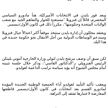
وبعد فوز بايدن في الانتخابات الأميركيّة، هنأ مادورو السياسي
المخضرم، قائلاً إن فنزويلا "مستعدة للحوار والتفاهم الجيد مع شعب
الولايات المتحدة وحكومتها"، مكرراً ذلك في كانون الأول/ديسمبر.
ويعتقد محللون أن إدارة بايدن ستتخذ موقفاً أكثر اعتدالاً حيال فنزويلا
وستدعم الوساطات الدولية من أجل الانتقال نحو حكومة جديدة في
هذا البلد.
لكن سبق أن وصف مرشح بايدن لتولي وزارة الخارجية أنتوني بلينكن
الرئيس الفنزويلي بـ"الدكتاتور القاسي"، وذكر خلال جلسة تثبيته
أمام مجلس الشيوخ أنه يؤيد سياسة ترامب الداعمة لغوايدو.
ويعقب تأكيد التأييد لغوايدو أداء الجمعية الوطنية الجديدة المؤيدة
لمادورو القسم بعد انتخابات في كانون الأول/ديسمبر قاطعتها
المعارضة لاعتبارها تفتقد إلى النزاهة.