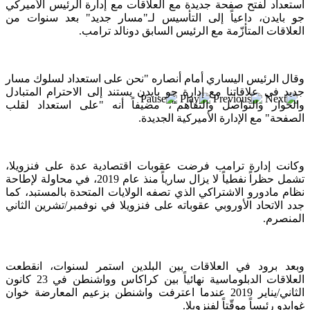
بعد خطف مادورو وحصار كوبا.. ماذا ستفعل
استعداد لفتح صفحة جديدة مع العلاقات مع إدارة الرئيس الأميركي
واشنطن بأورتيغا؟
جو بايدن، داعياً إلى التأسيس لـ"مسار جديد" بعد سنوات من
العلاقات المتأزّمة مع الرئيس السابق دونالد ترامب.
وقال الرئيس اليساري أمام أنصاره "نحن على استعداد لسلوك مسار
جديد في علاقاتنا مع إدارة جو بايدن يستند إلى الاحترام المتبادل
والحوار والتواصل والتفاهم"، مضيفاً أنه "على استعداد لقلب
الصفحة" مع الإدارة الأميركية الجديدة.
وكانت إدارة ترامب فرضت عقوبات اقتصادية عدة على فنزويلا،
تشمل حظراً نفطياً لا يزال سارياً منذ عام 2019، في محاولة لإطاحة
نظام مادورو الاشتراكي الذي تصفه الولايات المتحدة بالمستبد، كما
جدد الاتحاد الأوروبي عقوباته على فنزويلا في نوفمبر/تشرين الثاني
المنصرم.
وبعد برود في العلاقات بين البلدين استمر لسنوات، انقطعت
العلاقات الدبلوماسية نهائياً بين كراكاس وواشنطن في 23 كانون
الثاني/يناير 2019 عندما اعترفت واشنطن بزعيم المعارضة خوان
غوايدو رئيساً موقّتاً لفنزويلا.