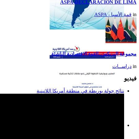
ASPA-DECLARACIÓN DE LIMA
in
قمة الأسبا - ASPA
تقرير أمريكا اللاتينية لسنة
2014
مجموعة البريكس..القوة الاقتصادية الناشئة
in
دراســات
فيديو
نتائج جولة بوريطة في منطقة أمريكا اللاتينية
المغرب وبوليفيا: الخطوة