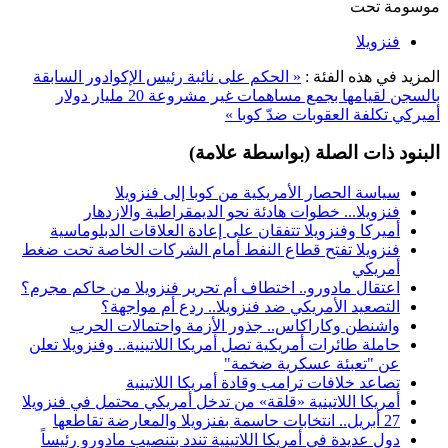
موسومة تحت
فنزويلا
المزيد في هذه الفئة :
« الحكم على نائبة رئيس الإكوادور السابقة
بالسجن لقيامها بجمع مساهمات غير مشروعة
20 مليار دولار
أميركي تكلفة العقوبات ضدّ كوبا »
البنود ذات الصلة (بواسطة علامة)
سياسة الحصار الأمريكية من كوبا إلى فنزويلا
فنزويلا... خطوات هادئة نحو الديمقراطية والازدهار
أميركا وفنزويلا تتفقان على إعادة العلاقات الدبلوماسية
فنزويلا تفتح قطاع النفط أمام الشركات الخاصة تحت ضغط
أمريكي
اعتقال مادورو.. اختطاف أم تحرير فنزويلا من حاكم مجرم؟
التصعيد الأمريكي ضد فنزويلا.. ردع أم مواجهة؟
واشنطن وكاراكاس.. جذور الأزمة واحتمالات الحرب
حاملة طائرات أمريكية تصل أمريكا اللاتينية.. وفنزويلا تعلن
عن "تعبئة عسكرية ضخمة"
تصاعد خلافات ترامب وقادة أمريكا اللاتينية
أمريكا اللاتينية «قلقة» من تدخل أمريكي محتمل في فنزويلا
27 أبريل.. انتخابات حاسمة بفنزويلا والمعارضة تقاطعها
دول عديدة في أمريكا اللاتينية تندد بتنصيب مادورو رئيساً