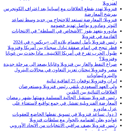
لفنزويلا
فنزويلا تهدد بقطع العلاقات مع إسبانيا بعد اعتراف الكونجرس
بمرشح المعارضة
فنزويلا: المعارضة تستعد للاحتجاج من جديد وسط تصاعد
التوتر ومادورو يواصل تهديد خصومه
مادورو يتعهد بفوز "الأشخاص في السلطة" في الانتخابات
القادمة في فنزويلا
رئيس فنزويلا يأمل انضمام بلاده إلى «بريكس» في 2024
قطر تنجح في إتمام صفقة تبادل سجناء بين أمريكا وفنزويلا
طبول الحرب تقرع في أمريكا اللاتينية.. ماذا يحدث بين غويانا
وفنزويلا؟
صراع النفط والغاز بين فنزويلا وغايانا يصعد إلى مرحلة جديدة
مصر وفنزويلا تبحثان تعزيز التعاون في مجالات البترول
والبتروكيماويات
إيران وفنزويلا توقعان 25 اتفاقية ثنائية
ولي العهد السعودي يلتقي رئيس فنزويلا ويستعرضان
العلاقات الثنائية بين البلدين
رئيس فنزويلا يستقبل الجالية المسلمة ويهنئها بشهر رمضان
المعارضة الفنزويلية تفشل في جمع تواقيع لاستفتاء على
عزل مادورو
3 دول تساعد فنزويلا في تسويق نفطها الخاضع للعقوبات
غوايدو يعلن اهتمامه بالحوار مع سلطات فنزويلا
رئيس فنزويلا يصف مراقبي الانتخابات من الاتحاد الأوروبي
بأنهم "جواسيس"