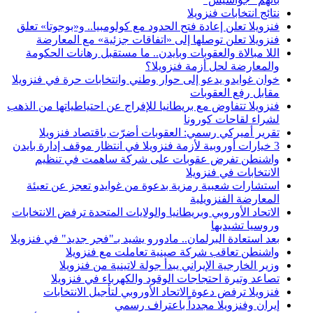
نتائج انتخابات فنزويلا
فنزويلا تعلن إعادة فتح الحدود مع كولومبيا.. و«بوجوتا» تعلق
فنزويلا تعلن توصلها إلى «اتفاقات جزئية» مع المعارضة
اللا مبالاة والعقوبات وبايدن.. ما مستقبل رهانات الحكومة
والمعارضة لحل أزمة فنزويلا؟
خوان غوايدو يدعو إلى حوار وطني وانتخابات حرة في فنزويلا
مقابل رفع العقوبات
فنزويلا تتفاوض مع بريطانيا للإفراج عن احتياطياتها من الذهب
لشراء لقاحات كورونا
تقرير أميركي رسمي: العقوبات أضرّت باقتصاد فنزويلا
3 خيارات أوروبية لأزمة فنزويلا في انتظار موقف إدارة بايدن
واشنطن تفرض عقوبات على شركة ساهمت في تنظيم
الانتخابات في فنزويلا
استشارات شعبية رمزية بدعوة من غوايدو تعجز عن تعبئة
المعارضة الفنزويلية
الاتحاد الأوروبي وبريطانيا والولايات المتحدة ترفض الانتخابات
وروسيا تشيدبها
بعد استعادة البرلمان.. مادورو يشيد بـ"فجر جديد" في فنزويلا
واشنطن تعاقب شركة صينية تعاملت مع فنزويلا
وزير الخارجية الإيراني يبدأ جولة لاتينية من فنزويلا
تصاعد وتيرة احتجاجات الوقود والكهرباء في فنزويلا
فنزويلا ترفض دعوة الاتحاد الأوروبي لتأجيل الانتخابات
إيران وفنزويلا مجدداً باعتراف رسمي