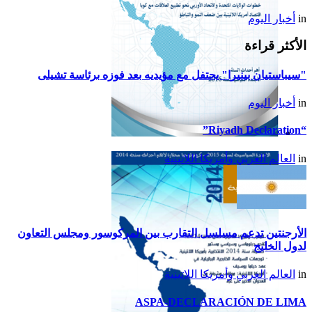
in
أخبار اليوم
الأكثر قراءة
"سيباستيان بينيرا" يحتفل مع مؤيديه بعد فوزه برئاسة تشيلى
in
أخبار اليوم
“Riyadh Declaration”
تقرير أمريكا اللاتينية لسنة
in
العالم العربي وأمريكا اللاتينية
2015
الأرجنتين تدعم مسلسل التقارب بين المركوسور ومجلس التعاون
لدول الخليج
in
العالم العربي وأمريكا اللاتينية
ASPA-DECLARACIÓN DE LIMA