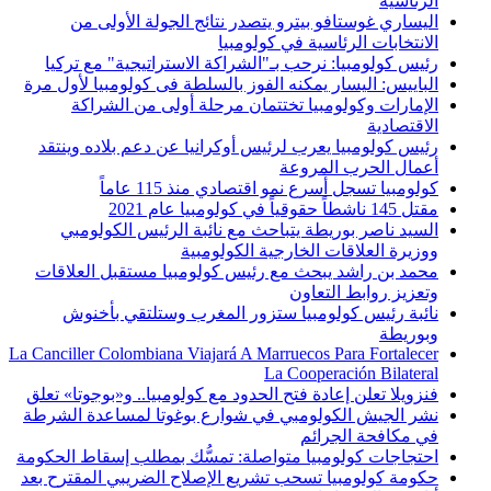
الرئاسية
اليساري غوستافو بيترو يتصدر نتائج الجولة الأولى من
الانتخابات الرئاسية في كولومبيا
رئيس كولومبيا: نرحب بـ"الشراكة الاستراتيجية" مع تركيا
الباييس: اليسار يمكنه الفوز بالسلطة فى كولومبيا لأول مرة
الإمارات وكولومبيا تختتمان مرحلة أولى من الشراكة
الاقتصادية
رئيس كولومبيا يعرب لرئيس أوكرانيا عن دعم بلاده وينتقد
أعمال الحرب المروعة
كولومبيا تسجل أسرع نمو اقتصادي منذ 115 عاماً
مقتل 145 ناشطاً حقوقياً في كولومبيا عام 2021
السيد ناصر بوريطة يتباحث مع نائبة الرئيس الكولومبي
ووزيرة العلاقات الخارجية الكولومبية
محمد بن راشد يبحث مع رئيس كولومبيا مستقبل العلاقات
وتعزيز روابط التعاون
نائبة رئيس كولومبيا ستزور المغرب وستلتقي بأخنوش
وبوريطة
La Canciller Colombiana Viajará A Marruecos Para Fortalecer
La Cooperación Bilateral
فنزويلا تعلن إعادة فتح الحدود مع كولومبيا.. و«بوجوتا» تعلق
نشر الجيش الكولومبي في شوارع بوغوتا لمساعدة الشرطة
في مكافحة الجرائم
احتجاجات كولومبيا متواصلة: تمسُّك بمطلب إسقاط الحكومة
حكومة كولومبيا تسحب تشريع الإصلاح الضريبي المقترح بعد