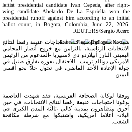
بعد خطف مادورو وحصار كوبا.. ماذا ستفعل
واشنطن بأورتيغا؟
شهدت مدن كولومبية عدة احتجاجات عنيفة رفضا لنتائج
الانتخابات الرئاسية، بالتزامن مع خروج أنصار المحامي
اليميني البارز أبيلاردو دي لاسبيريا -المدعوم من الرئيس
الأمريكي دونالد ترمب– للاحتفال بفوزه بفارق ضئيل في
جولة الإعادة الأحد الماضي، في تحول حادّ نحو أقصى
اليمين.
ووفقا لوكالة الصحافة الفرنسية، فقد شهدت العاصمة
بوغوتا احتجاجات عنيفة رفضا لنتائج الانتخابات، في حين
أحرق متظاهرون بمدينة كالي -ثالثة المدن الكبرى في
البلاد- أعلاما أمريكية، واشتبكوا مع شرطة مكافحة
الشغب.