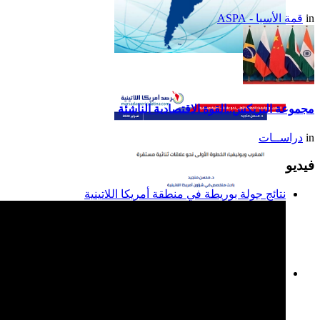
in
قمة الأسبا - ASPA
تقرير أمريكا اللاتينية لسنة
2014
مجموعة البريكس..القوة الاقتصادية الناشئة
in
دراســات
فيديو
نتائج جولة بوريطة في منطقة أمريكا اللاتينية
المغرب وبوليفيا: الخطوة
الأولى نحو علاقات ثنائية