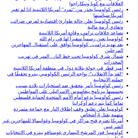
العلاقات مع كوبا ونيكاراجوا
رئيس كولومبيا يحذر من "تمرد" أمريكا اللاتينية إذا لم تغير
أمريكا سياستها
رئيس كولومبيا يعلن حالة طوارئ اقتصادية لفرض ضرائب
وتفادي أزمة مالية
تصاعد خلافات ترامب وقادة أمريكا اللاتينية
كولومبيا تعين رسمياً سفيراً لها في رام الله
بعد تهديد ترامب.. كولومبيا توافق على استقبال المهاجرين
المرحلين
شمال شرق كولومبيا تحت خط النار.. السر في تهريب
المخدرات
أمير قطر في جولة بثلاثة دول في منطقة أمريكا اللاتينية
“لقد بدأ الانقلاب”: يواجه الرئيس الكولومبي بيترو تحقيقًا في
حملته الانتخابية
رئيس كولومبيا يأمر بتحقيق ضد استخبارات بلاده بسبب
تجسسها ببرنامج بيغاسوس الإسرائيلي على المواطنين
رئيس كولومبيا يدعو أمام الأمم المتحدة لحماية فلسطين
تماماً كما يتم دعم أوكرانيا
كولومبيا تعلن تعليق وقف إطلاق النار مع جماعة متمردة
متهمة بقتل 4 أشخاص
أمريكا تعتزم فتح مراكز في كولومبيا وغواتيمالا للمهاجرين غير
الشرعيين
كولومبيا: فوز المرشح اليساري غوستافو بيترو في الانتخابات