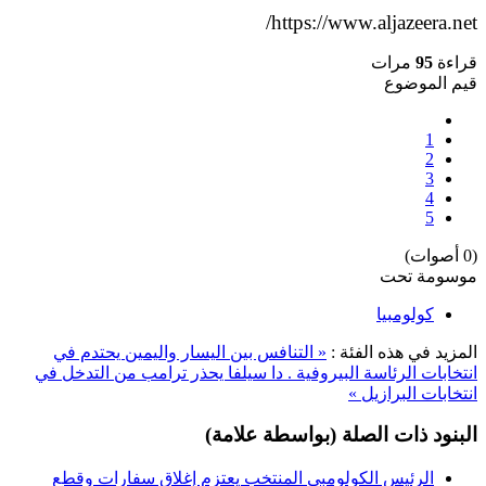
https://www.aljazeera.net/
قراءة
95
مرات
قيم الموضوع
1
2
3
4
5
(0 أصوات)
موسومة تحت
كولومبيا
المزيد في هذه الفئة :
« التنافس بين اليسار واليمين يحتدم في
انتخابات الرئاسة البيروفية .
دا سيلفا يحذر ترامب من التدخل في
انتخابات البرازيل »
البنود ذات الصلة (بواسطة علامة)
الرئيس الكولومبي المنتخب يعتزم إغلاق سفارات وقطع