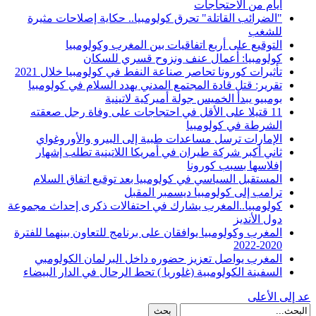
أيام من الاحتجاجات
"الضرائب القاتلة" تحرق كولومبيا.. حكاية إصلاحات مثيرة
للشغب
التوقيع على أربع اتفاقيات بين المغرب وكولومبيا
كولومبيا: أعمال عنف ونزوح قسري للسكان
تأثيرات كورونا تحاصر صناعة النفط في كولومبيا خلال 2021
تقرير: قتل قادة المجتمع المدني يهدد السلام في كولومبيا
بومبيو يبدأ الخميس جولة أميركية لاتينية
11 قتيلا على الأقل في احتجاجات على وفاة رجل صعقته
الشرطة في كولومبيا
الإمارات ترسل مساعدات طبية إلى البيرو والأوروغواي
ثاني أكبر شركة طيران في أمريكا اللاتينية تطلب إشهار
إفلاسها بسبب كورونا
المستقبل السياسي في كولومبيا بعد توقيع اتفاق السلام
ترامب إلى كولومبيا ديسمبر المقبل
كولومبيا..المغرب يشارك في احتفالات ذكرى إحداث مجموعة
دول الأنديز
المغرب وكولومبيا يوافقان على برنامج للتعاون بينهما للفترة
2020-2022
المغرب يواصل تعزيز حضوره داخل البرلمان الكولومبي
السفينة الكولومبية (غلوريا ) تحط الرحال في الدار البيضاء
عد إلى الأعلى