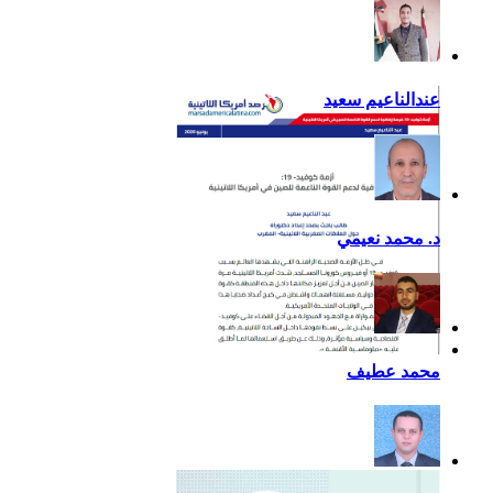
عندالناعيم سعيد
د. محمد نعيمي
أزمة كوفيد- 19: فرصة
محمد عطيف
إضافية لدعم القوة الناعمة
للصين في أمريكا اللاتينية