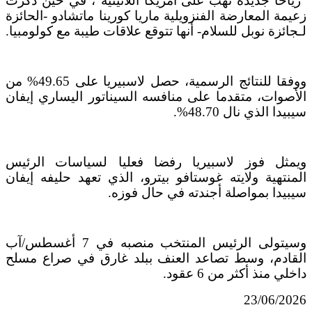
"رياحا جديدة تهب على أمريكا اللاتينية"، في حين ذكرت
زعيمة المعارضة الفنزويلية ماريا كورينا ماتشادو -الحائزة
لـجائزة نوبل للسلام- أنها تتوقع علاقات طيبة مع كولومبيا.
ووفقا للنتائج الرسمية، حصل لاسبيريا على 49.65% من
الأصوات، متقدما على منافسه السيناتور اليساري إيفان
سيبيدا الذي نال 48.70%.
ويمثل فوز لاسبيريا رفضا فعليا لسياسات الرئيس
المنتهية ولايته غوستافو بيترو، الذي تعهد حليفه إيفان
سيبيدا بمواصلة أجندته في حال فوزه.
وسيتولى الرئيس المنتخب منصبه في 7 أغسطس/آب
القادم، وسط تصاعد العنف ببلد غارق في صراع مسلح
داخلي منذ أكثر من 6 عقود.
23/06/2026