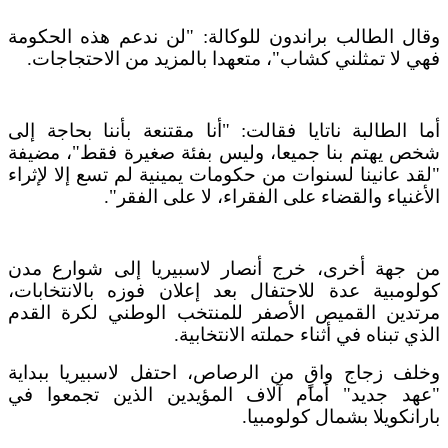
وقال الطالب براندون للوكالة: "لن ندعم هذه الحكومة
فهي لا تمثلني كشاب"، متعهدا بالمزيد من الاحتجاجات.
أما الطالبة ناتايا فقالت: "أنا مقتنعة بأننا بحاجة إلى
شخص يهتم بنا جميعا، وليس بفئة صغيرة فقط"، مضيفة
"لقد عانينا لسنوات من حكومات يمينية لم تسع إلا لإثراء
الأغنياء والقضاء على الفقراء، لا على الفقر".
من جهة أخرى، خرج أنصار لاسبيريا إلى شوارع مدن
كولومبية عدة للاحتفال بعد إعلان فوزه بالانتخابات،
مرتدين القميص الأصفر للمنتخب الوطني لكرة القدم
الذي تبناه في أثناء حملته الانتخابية.
وخلف زجاج واقٍ من الرصاص، احتفل لاسبيريا ببداية
"عهد جديد" أمام آلاف المؤيدين الذين تجمعوا في
بارانكويلا بشمال كولومبيا.