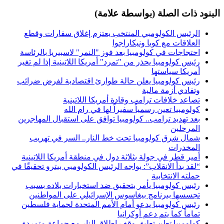
البنود ذات الصلة (بواسطة علامة)
الرئيس الكولومبي المنتخب يعتزم إغلاق سفارات وقطع
العلاقات مع كوبا ونيكاراجوا
احتجاجات في كولومبيا بعد فوز "النمر" لاسبيريا بالرئاسة
رئيس كولومبيا يحذر من "تمرد" أمريكا اللاتينية إذا لم تغير
أمريكا سياستها
رئيس كولومبيا يعلن حالة طوارئ اقتصادية لفرض ضرائب
وتفادي أزمة مالية
تصاعد خلافات ترامب وقادة أمريكا اللاتينية
كولومبيا تعين رسمياً سفيراً لها في رام الله
بعد تهديد ترامب.. كولومبيا توافق على استقبال المهاجرين
المرحلين
شمال شرق كولومبيا تحت خط النار.. السر في تهريب
المخدرات
أمير قطر في جولة بثلاثة دول في منطقة أمريكا اللاتينية
“لقد بدأ الانقلاب”: يواجه الرئيس الكولومبي بيترو تحقيقًا في
حملته الانتخابية
رئيس كولومبيا يأمر بتحقيق ضد استخبارات بلاده بسبب
تجسسها ببرنامج بيغاسوس الإسرائيلي على المواطنين
رئيس كولومبيا يدعو أمام الأمم المتحدة لحماية فلسطين
تماماً كما يتم دعم أوكرانيا
كولومبيا تعلن تعليق وقف إطلاق النار مع جماعة متمردة