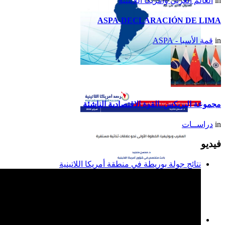
in
العالم العربي وأمريكا اللاتينية
ASPA-DECLARACIÓN DE LIMA
in
قمة الأسبا - ASPA
تقرير أمريكا اللاتينية لسنة
2014
مجموعة البريكس..القوة الاقتصادية الناشئة
in
دراســات
فيديو
نتائج جولة بوريطة في منطقة أمريكا اللاتينية