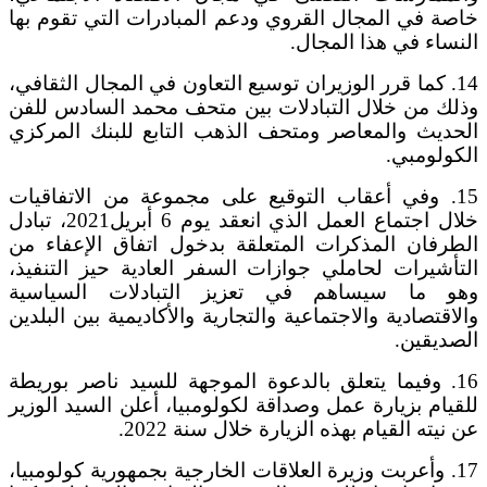
خاصة في المجال القروي ودعم المبادرات التي تقوم بها
النساء في هذا المجال.
14. كما قرر الوزيران توسيع التعاون في المجال الثقافي،
وذلك من خلال التبادلات بين متحف محمد السادس للفن
الحديث والمعاصر ومتحف الذهب التابع للبنك المركزي
الكولومبي.
15. وفي أعقاب التوقيع على مجموعة من الاتفاقيات
خلال اجتماع العمل الذي انعقد يوم 6 أبريل2021، تبادل
الطرفان المذكرات المتعلقة بدخول اتفاق الإعفاء من
التأشيرات لحاملي جوازات السفر العادية حيز التنفيذ،
وهو ما سيساهم في تعزيز التبادلات السياسية
والاقتصادية والاجتماعية والتجارية والأكاديمية بين البلدين
الصديقين.
16. وفيما يتعلق بالدعوة الموجهة للسيد ناصر بوريطة
للقيام بزيارة عمل وصداقة لكولومبيا، أعلن السيد الوزير
عن نيته القيام بهذه الزيارة خلال سنة 2022.
17. وأعربت وزيرة العلاقات الخارجية بجمهورية كولومبيا،