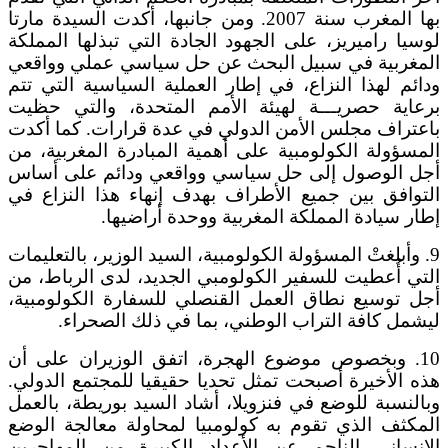
بها المغرب سنة 2007. ومن جانبها، أكدت السيدة مارتا
لوسيا راميريز، على الجهود الجادة التي تبذلها المملكة
المغربية في سبيل البحث عن حل سياسي عملي وواقعي
ودائم لهذا النزاع، في إطار العملية السياسية التي تتم
برعاية حصريـــة لهيئة الأمم المتحدة، والتي حظيت
باعتراف مجلس الأمن الدولي في عدة قرارات. كما أكدت
المسؤولة الكولومبية على أهمية المبادرة المغربية، من
أجل الوصول إلى حل سياسي وواقعي ودائم على أساس
التوافق بين جميع الأطراف بهدف إنهاء هذا النزاع في
إطار سيادة المملكة المغربية ووحدة أراضيها.
9. وأبلغتْ المسؤولة الكولومبية، السيد الوزير، بالتعليمات
التي أُعطيت للسفير الكولومبي الجديد، لدى الرباط، من
أجل توسيع نطاق العمل القنصلي للسفارة الكولومبية،
ليشمل كافة التراب الوطني، بما في ذلك الصحراء.
10. وبخصوص موضوع الهجرة، اتفق الوزيران على أن
هذه الأخيرة أصبحت تمثل تحديا حقيقيا للمجتمع الدولي.
وبالنسبة للوضع في فنزويلا، أشاد السيد بوريطة، بالعمل
المكثف الذي تقوم به كولومبيا لمحاولة معالجة الوضع
الإنساني الناجم عن الأعداد الكبيرة من المهاجرين