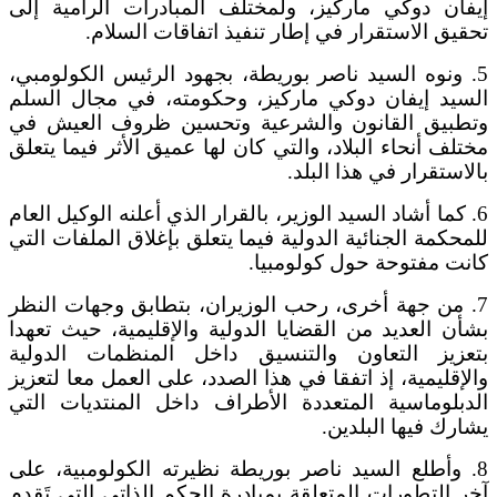
إيفان دوكي ماركيز، ولمختلف المبادرات الرامية إلى
تحقيق الاستقرار في إطار تنفيذ اتفاقات السلام.
5. ونوه السيد ناصر بوريطة، بجهود الرئيس الكولومبي،
السيد إيفان دوكي ماركيز، وحكومته، في مجال السلم
وتطبيق القانون والشرعية وتحسين ظروف العيش في
مختلف أنحاء البلاد، والتي كان لها عميق الأثر فيما يتعلق
بالاستقرار في هذا البلد.
6. كما أشاد السيد الوزير، بالقرار الذي أعلنه الوكيل العام
للمحكمة الجنائية الدولية فيما يتعلق بإغلاق الملفات التي
كانت مفتوحة حول كولومبيا.
7. من جهة أخرى، رحب الوزيران، بتطابق وجهات النظر
بشأن العديد من القضايا الدولية والإقليمية، حيث تعهدا
بتعزيز التعاون والتنسيق داخل المنظمات الدولية
والإقليمية، إذ اتفقا في هذا الصدد، على العمل معا لتعزيز
الدبلوماسية المتعددة الأطراف داخل المنتديات التي
يشارك فيها البلدين.
8. وأطلع السيد ناصر بوريطة نظيرته الكولومبية، على
آخر التطورات المتعلقة بمبادرة الحكم الذاتي التي تَقدم