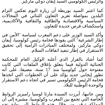
والرئيس الكولومبي السيد إيفان دوكي ماركيز.
كما اعتبر السيد بوريطة أن زيارة اليوم تعكس التزام
البلدين بمواصلة تعزيز التعاون الثنائي في المجالات
السياسية والاقتصادية والطاقية والثقافية والأكاديمية،
واستكشاف فرص جديدة للتعاون.
وأكد السيد الوزير على دعم المغرب لسياسة "الأمن في
إطار الشرعية" التي يقودها فخامة رئيس كولومبيا، إيفان
دوكي ماركيز، ولمختلف المبادرات الرامية إلى تحقيق
الاستقرار في إطار تنفيذ اتفاقات السلام.
كما أشاد بالقرار الذي أعلنه الوكيل العام للمحكمة
الجنائية الدولية فيما يتعلق بإغلاق الملفات التي كانت
مفتوحة حول كولومبيا منذ 17 سنة، مضيفا، على أنه
تطور إيجابي جديد يؤكد على أن الخطوات التي اتخذها
فخامة الرئيس الكولومبي تسير في اتجاه دعم الاستقرار
والوحدة الوطنية للبلاد.
ومن جانبها، أبرزت السيدة مارتا لوسيا راميريز الروابط
الخاصة التي تجمع بين المغرب وكولومبيا، مشيرة إلى أن
المملكة ترقى من خلال هذه الروابط إلى بوابة نحو