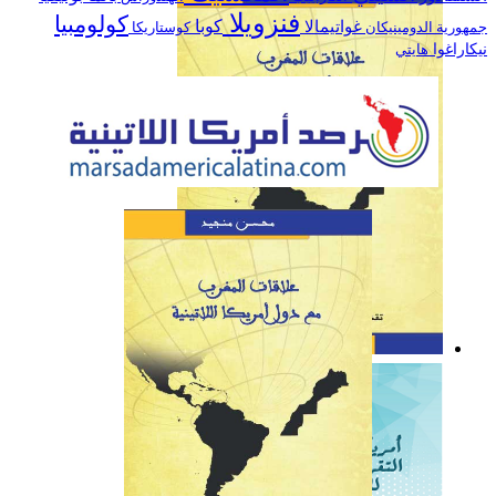
اللاتينية خلال سنة 2019
فنزويلا
كولومبيا
كوبا
غواتيمالا
جمهورية الدومينيكان
كوستاريكا
نيكاراغوا
هايتي
كتاب: علاقات المغرب مع
دول أمريكا اللاتينية