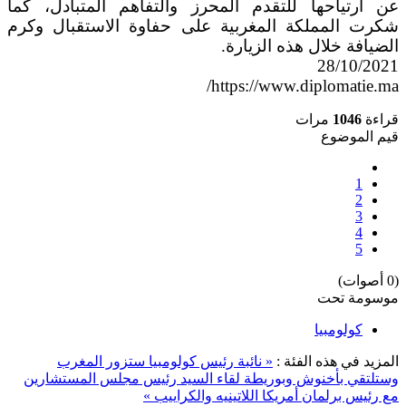
عن ارتياحها للتقدم المحرز والتفاهم المتبادل، كما
شكرت المملكة المغربية على حفاوة الاستقبال وكرم
الضيافة خلال هذه الزيارة.
28/10/2021
https://www.diplomatie.ma/
قراءة
1046
مرات
قيم الموضوع
1
2
3
4
5
(0 أصوات)
موسومة تحت
كولومبيا
المزيد في هذه الفئة :
« نائبة رئيس كولومبيا ستزور المغرب
وستلتقي بأخنوش وبوريطة
لقاء السيد رئيس مجلس المستشارين
مع رئيس برلمان أمريكا اللاتينيه والكراييب »