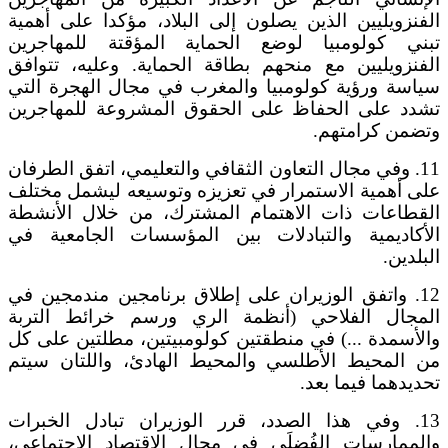
الفنزويليين الذين يصلون إلى البلاد، مؤكدا على أهمية
تبني كولومبيا لوضع الحماية المؤقتة للمهاجرين
الفنزويليين مع منحهم بطاقة الحماية. وعليه، تتوافق
سياسة ورؤية كولومبيا والمغرب في مجال الهجرة التي
تشدد على الحفاظ على الحقوق المشروعة للمهاجرين
وتضمن كرامتهم.
11. وفي مجال التعاون الثقافي والتعليمي، اتفق الطرفان
على أهمية الاستمرار في تعزيزه وتوسيعه ليشمل مختلف
القطاعات ذات الاهتمام المشترك، من خلال الأنشطة
الأكاديمية والتبادلات بين المؤسسات الجامعية في
البلدين.
12. واتفق الوزيران على إطلاق برنامجين مندمجين في
المجال الفلاحي (أنظمة الري ورسم خرائط التربة
والأسمدة ...) في منطقتين كولومبيتين، مطلتين على كل
من المحيط الأطلسي والمحيط الهادئ، واللتان سيتم
تحديدهما فيما بعد.
13. وفي هذا الصدد، قرر الوزيران تبادل الخبرات
والممارسات الفُضلَى في مجال الاقتصاد الاجتماعي،