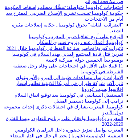
في مكافحة الجرائم
احتجاجات كولومبيا متواصلة: تمسُّك بمطلب إسقاط الحكومة
حكومة كولومبيا تسحب تشريع الإصلاح الضريبي المقترح بعد
أيام من الاحتجاجات
"الضرائب القاتلة" تحرق كولومبيا.. حكاية إصلاحات مثيرة
للشغب
التوقيع على أربع اتفاقيات بين المغرب وكولومبيا
كولومبيا: أعمال عنف ونزوح قسري للسكان
تأثيرات كورونا تحاصر صناعة النفط في كولومبيا خلال 2021
تقرير: قتل قادة المجتمع المدني يهدد السلام في كولومبيا
بومبيو يبدأ الخميس جولة أميركية لاتينية
11 قتيلا على الأقل في احتجاجات على وفاة رجل صعقته
الشرطة في كولومبيا
الإمارات ترسل مساعدات طبية إلى البيرو والأوروغواي
ثاني أكبر شركة طيران في أمريكا اللاتينية تطلب إشهار
إفلاسها بسبب كورونا
المستقبل السياسي في كولومبيا بعد توقيع اتفاق السلام
ترامب إلى كولومبيا ديسمبر المقبل
كولومبيا..المغرب يشارك في احتفالات ذكرى إحداث مجموعة
دول الأنديز
المغرب وكولومبيا يوافقان على برنامج للتعاون بينهما للفترة
2020-2022
المغرب يواصل تعزيز حضوره داخل البرلمان الكولومبي
السفينة الكولومبية (غلوريا ) تحط الرحال في الدار البيضاء