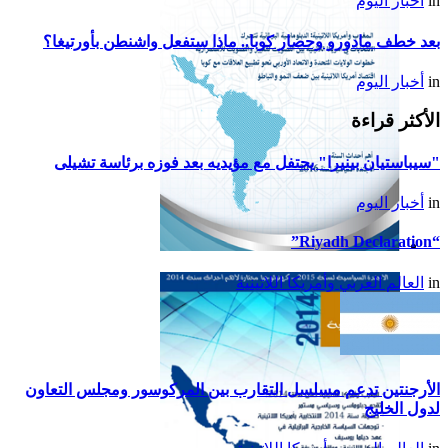
in
أخبار اليوم
بعد خطف مادورو وحصار كوبا.. ماذا ستفعل واشنطن بأورتيغا؟
in
أخبار اليوم
الأكثر قراءة
"سيباستيان بينيرا" يحتفل مع مؤيديه بعد فوزه برئاسة تشيلى
in
أخبار اليوم
“Riyadh Declaration”
تقرير أمريكا اللاتينية لسنة
in
العالم العربي وأمريكا اللاتينية
2015
الأرجنتين تدعم مسلسل التقارب بين المركوسور ومجلس التعاون
لدول الخليج