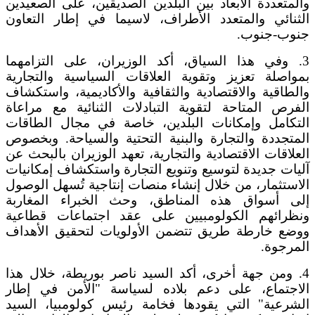
والمتعددة الأبعاد بين البلدين الصديقين، على الصعيدين
الثنائي والمتعدد الأطراف، لاسيما في إطار التعاون
جنوب-جنوب.
3. وفي هذا السياق، أكد الوزيران، على التزامهما
بمواصلة تعزيز وتقوية العلاقات السياسية والتجارية
والطاقية والاقتصادية والثقافية والأكاديمية، واستكشاف
الفرص المتاحة لتقوية التبادلات الثنائية مع مراعاة
التكامل وإمكانات البلدين، خاصة في مجال الطاقات
المتجددة والتجارة والبنية التحتية والسياحة. وبخصوص
العلاقات الاقتصادية والتجارية، تعهد الوزيران بالبحث عن
آليات جديدة لتوسيع وتنويع التجارة واستكشاف إمكانيات
الاستثمار، من خلال إنشاء منصات إنتاجية تُسهل الوصول
إلى أسواق هذه المناطق، وحث الخبراء المغاربة
ونظرائهم الكولومبيين على عقد اجتماعات قطاعية
ووضع خارطة طريق تتضمن الأولويات لتحقيق الأهداف
المرجوة.
4. ومن جهة أخرى، أكد السيد ناصر بوريطة، خلال هذا
الاجتماع، على دعم بلاده لسياسة "الأمن في إطار
الشرعية" التي يقودها فخامة رئيس كولومبيا، السيد