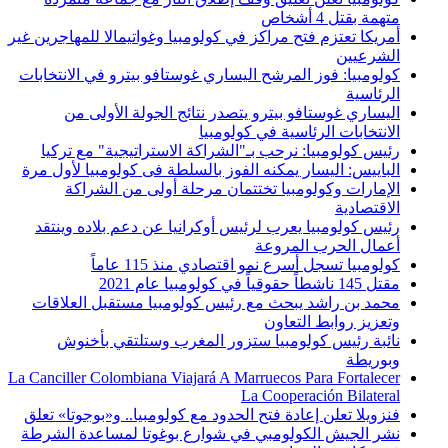
متهمة بقتل 4 أشخاص
أمريكا تعتزم فتح مراكز في كولومبيا وغواتيمالا للمهاجرين غير
الشرعيين
كولومبيا: فوز المرشح اليساري غوستافو بيترو في الانتخابات
الرئاسية
اليساري غوستافو بيترو يتصدر نتائج الجولة الأولى من
الانتخابات الرئاسية في كولومبيا
رئيس كولومبيا: نرحب بـ"الشراكة الاستراتيجية" مع تركيا
الباييس: اليسار يمكنه الفوز بالسلطة فى كولومبيا لأول مرة
الإمارات وكولومبيا تختتمان مرحلة أولى من الشراكة
الاقتصادية
رئيس كولومبيا يعرب لرئيس أوكرانيا عن دعم بلاده وينتقد
أعمال الحرب المروعة
كولومبيا تسجل أسرع نمو اقتصادي منذ 115 عاماً
مقتل 145 ناشطاً حقوقياً في كولومبيا عام 2021
محمد بن راشد يبحث مع رئيس كولومبيا مستقبل العلاقات
وتعزيز روابط التعاون
نائبة رئيس كولومبيا ستزور المغرب وستلتقي بأخنوش
وبوريطة
La Canciller Colombiana Viajará A Marruecos Para Fortalecer
La Cooperación Bilateral
فنزويلا تعلن إعادة فتح الحدود مع كولومبيا.. و«بوجوتا» تعلق
نشر الجيش الكولومبي في شوارع بوغوتا لمساعدة الشرطة