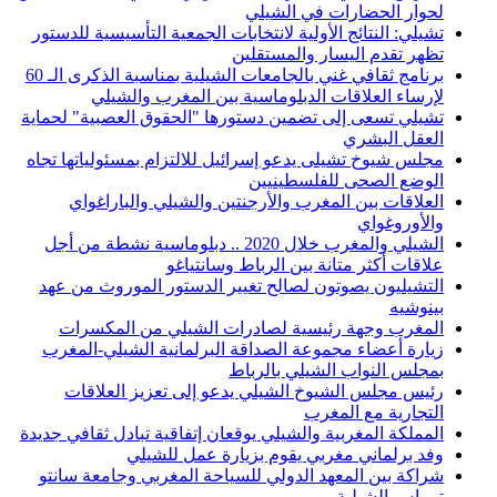
لحوار الحضارات في الشيلي
تشيلي: النتائج الأولية لانتخابات الجمعية التأسيسية للدستور
تظهر تقدم اليسار والمستقلين
برنامج ثقافي غني بالجامعات الشيلية بمناسبة الذكرى الـ 60
لإرساء العلاقات الدبلوماسية بين المغرب والشيلي
تشيلي تسعى إلى تضمين دستورها "الحقوق العصبية" لحماية
العقل البشري
مجلس شيوخ تشيلى يدعو إسرائيل للالتزام بمسئولياتها تجاه
الوضع الصحى للفلسطينيين
العلاقات بين المغرب والأرجنتين والشيلي والباراغواي
والأوروغواي
الشيلي والمغرب خلال 2020 .. دبلوماسية نشطة من أجل
علاقات أكثر متانة بين الرباط وسانتياغو
التشيليون يصوتون لصالح تغيير الدستور الموروث من عهد
بينوشيه
المغرب وجهة رئيسية لصادرات الشيلي من المكسرات
زيارة أعضاء مجموعة الصداقة البرلمانية الشيلي-المغرب
بمجلس النواب الشيلي بالرباط
رئيس مجلس الشيوخ الشيلي يدعو إلى تعزيز العلاقات
التجارية مع المغرب
المملكة المغربية والشيلي يوقعان إتفاقية تبادل ثقافي جديدة
وفد برلماني مغربي يقوم بزيارة عمل للشيلي
شراكة بين المعهد الدولي للسياحة المغربي وجامعة سانتو
توماس الشيلية