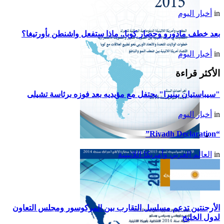
in
أخبار اليوم
بعد خطف مادورو وحصار كوبا.. ماذا ستفعل واشنطن بأورتيغا؟
in
أخبار اليوم
الأكثر قراءة
"سيباستيان بينيرا" يحتفل مع مؤيديه بعد فوزه برئاسة تشيلى
in
أخبار اليوم
“Riyadh Declaration”
تقرير أمريكا اللاتينية لسنة
in
العالم العربي وأمريكا اللاتينية
2015
الأرجنتين تدعم مسلسل التقارب بين المركوسور ومجلس التعاون
لدول الخليج