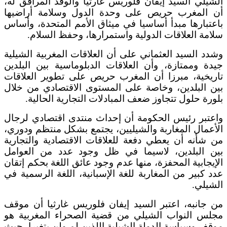
الشيلي السيد إيفان فلوريس غارثيا والوفد المرافق له،
أن المغرب حريص على وحدة الدول وسلامة أراضيها
باعتبارها مبدأ أساسيا في ميثاق الأمم المتحدة، وأساس
سلامة العلاقات الدولية واستمرارها، وحفظ السلام.
وشدد السيد العثماني على أن العلاقات المغربية الشيلية
جيدة وممتازة، وأن العلاقات الدبلوماسية بين البلدين
تاريخية، مبرزا أن المغرب حريص على تطوير العلاقات
بين البلدين، وخاصة على المستوى الاقتصادي من خلال
بلورة حلول تتجاوز ضعف المبادلات التجارية الحالية.
واعتبر رئيس الحكومة أن إحداث منتدى اقتصادي لرجال
الأعمال المغاربة والشيليين، يجتمع بشكل منتظم ودوري،
من شأنه أن يعطي دفعة للعلاقات الاقتصادية والتجارية
بين البلدين، لاسيما في ظل وجود عدد من العوامل
الإيجابية المحفزة، منها عدم وجود عائق اللغة بحكم إتقان
عدد كبير من المغاربة للغة الإسبانية، اللغة الرسمية في
الشيلي.
من جانبه، اعتبر السيد إيفان فلوريس غارثيا أن موقف
مجلس النواب الشيلي من قضية الصحراء المغربية هو
موقف وسياسة الدولة الشيلية اللذين لم ولن يتغيرا، حيث