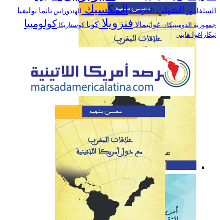
العلاقات بين المغرب وأمريكا
المكسيك
الشيلي
السلفادور
بانما
بوليفيا
الكاراييب
الهندوراس
اللاتينية خلال سنة 2019
فنزويلا
كولومبيا
كوبا
غواتيمالا
جمهورية الدومينيكان
كوستاريكا
نيكاراغوا
هايتي
كتاب: علاقات المغرب مع
دول أمريكا اللاتينية