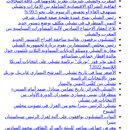
المغرب والشيلي يلتزمان بتعزيز تعاونهما في كافة المجالات
اتفاقية الشراكة الاقتصادية الشاملة بين الإمارات وتشيلي
تستهدف إلغاء أو تخفيض الرسوم على نحو 99.5 %
رئيس الشيلي يمنح عمدة طنجة صفة قنصل شرفي
اليمين المتطرف في تشيلي مكلف بوضع دستور جديد
بلاغ: انعقاد الاجتماع السادس لآلية المشاورات السياسية بين
المغرب والشيلي
التشيليون يرفضون بغالبية ساحقة اقتراح الدستور الجديد
رئيس مجلس المستشارين يقوم بزيارة لجمهورية الشيلي
مغاربة الشيلي وممثلو الديانات السماوية الثلاث يلتئمون حول
مائدة إفطار جماعي بسانتياغو
كيف يؤثر فوز "بوريك" برئاسة تشيلي على انتخابات أمريكا
اللاتينية 2022؟
الأصغر سنا في تاريخ تشيلي.. المرشح اليساري غابرييل بوريك
يفوز بالانتخابات الرئاسية
تشيلي بين كفّتي اليمين واليسار
«الشيلي-الجزائر: تاريخ تضامن متبادل صمد أمام السنين»
متطرفان يميني ويساري يتصدران الدورة الأولى من
الانتخابات في تشيلي
تشيلي: الرئيس بينيرا ينجو من العزل في تصويت مجلس
الشيوخ
النواب التشيليون يوافقون على آلية لعزل الرئيس سيباستيان
بينيرا
معرض جماعي مناصر للبيئة بالمركز الثقافي محمد السادس