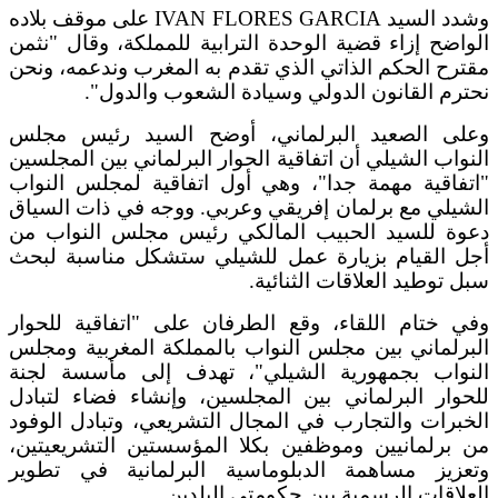
وشدد السيد IVAN FLORES GARCIA على موقف بلاده
الواضح إزاء قضية الوحدة الترابية للمملكة، وقال "نثمن
مقترح الحكم الذاتي الذي تقدم به المغرب وندعمه، ونحن
نحترم القانون الدولي وسيادة الشعوب والدول".
وعلى الصعيد البرلماني، أوضح السيد رئيس مجلس
النواب الشيلي أن اتفاقية الحوار البرلماني بين المجلسين
"اتفاقية مهمة جدا"، وهي أول اتفاقية لمجلس النواب
الشيلي مع برلمان إفريقي وعربي. ووجه في ذات السياق
دعوة للسيد الحبيب المالكي رئيس مجلس النواب من
أجل القيام بزيارة عمل للشيلي ستشكل مناسبة لبحث
سبل توطيد العلاقات الثنائية.
وفي ختام اللقاء، وقع الطرفان على "اتفاقية للحوار
البرلماني بين مجلس النواب بالمملكة المغربية ومجلس
النواب بجمهورية الشيلي"، تهدف إلى مأسسة لجنة
للحوار البرلماني بين المجلسين، وإنشاء فضاء لتبادل
الخبرات والتجارب في المجال التشريعي، وتبادل الوفود
من برلمانيين وموظفين بكلا المؤسستين التشريعيتين،
وتعزيز مساهمة الدبلوماسية البرلمانية في تطوير
العلاقات الرسمية بين حكومتي البلدين.