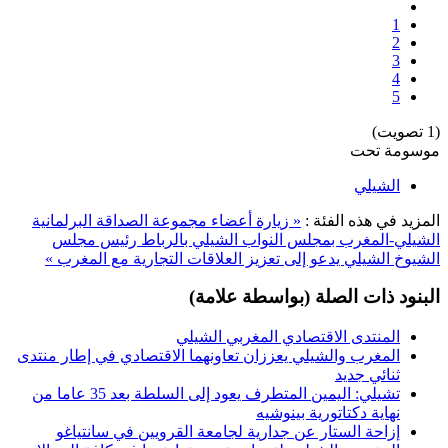
1
2
3
4
5
(1 تصويت)
موسومة تحت
الشيلي
المزيد في هذه الفئة :
« زيارة أعضاء مجموعة الصداقة البرلمانية
الشيلي-المغرب بمجلس النواب الشيلي بالرباط
رئيس مجلس
الشيوخ الشيلي يدعو إلى تعزيز العلاقات التجارية مع المغرب »
البنود ذات الصلة (بواسطة علامة)
المنتدى الاقتصادي المغربي الشيلي
المغرب والشيلي يعززان تعاونهما الاقتصادي في إطار منتدى
ثنائي جديد
تشيلي: اليمين المتطرف يعود إلى السلطة بعد 35 عاما من
نهاية دكتاتورية بينوشيه
إزاحة الستار عن جدارية لجامعة القرويين في سانتياغو