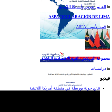
in
العالم العربي وأمريكا اللاتينية
ASPA-DECLARACIÓN DE LIMA
in
قمة الأسبا - ASPA
تقرير أمريكا اللاتينية لسنة
2014
مجموعة البريكس..القوة الاقتصادية الناشئة
in
دراســات
فيديو
نتائج جولة بوريطة في منطقة أمريكا اللاتينية