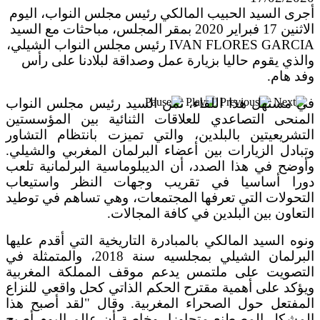
بعد خطف مادورو وحصار كوبا.. ماذا ستفعل
أجرى السيد الحبيب المالكي رئيس مجلس النواب، اليوم
واشنطن بأورتيغا؟
الاثنين 17 فبراير 2020 بمقر المجلس، مباحثات مع السيد
IVAN FLORES GARCIA رئيس مجلس النواب الشيلي،
والذي يقوم حاليا بزيارة عمل وصداقة لبلادنا على رأس
وفد هام.
في مستهل هذا اللقاء، ثمن السيد رئيس مجلس النواب
المنحى التصاعدي للعلاقات الثنائية بين المؤسستين
التشريعيتين بالبلدين، والتي تميزت بانتظام التشاور
وتبادل الزيارات بين أعضاء البرلمان المغربي والشيلي.
وأوضح في هذا الصدد، أن الديبلوماسية البرلمانية تلعب
دورا أساسيا في تقريب وجهات النظر واستيعاب
التحولات التي تعرفها المجتمعات، وهي تساهم في توطيد
التعاون بين البلدين في كافة المجالات.
ونوه السيد المالكي بالمبادرة التاريخية التي أقدم عليها
البرلمان الشيلي بمجلسيه سنة 2018، والمتمثلة في
التصويت على ملتمس يدعم موقف المملكة المغربية
ويؤكد على أهمية مقترح الحكم الذاتي كحل واقعي للنزاع
المفتعل حول الصحراء المغربية. وقال "لقد أصبح هذا
المشكل المصطنع متجاوزا، وخاصة أن عالم اليوم أصبح