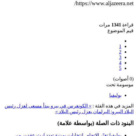
https://www.aljazeera.net/
قراءة
1341
مرات
قيم الموضوع
1
2
3
4
5
(0 أصوات)
موسومة تحت
بوليفيا
المزيد في هذه الفئة :
« الكونغرس في بيرو يبدأ مسعى لعزل رئيس
البلاد
البيرو: البرلمان يعزل رئيس البلاد »
البنود ذات الصلة (بواسطة علامة)
بوليفيا تغيّر الاتجاه.. انتخابات يمينية تهدد إرث عقدين من