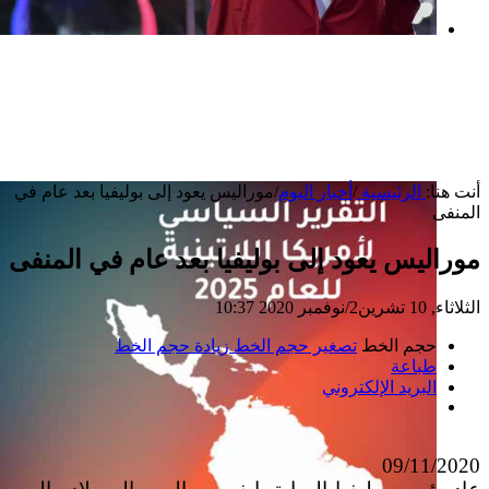
بعد خطف مادورو وحصار كوبا.. ماذا ستفعل
واشنطن بأورتيغا؟
أنت هنا:
الرئيسية
/
أخبار اليوم
/
موراليس يعود إلى بوليفيا بعد عام في
المنفى
موراليس يعود إلى بوليفيا بعد عام في المنفى
الثلاثاء, 10 تشرين2/نوفمبر 2020 10:37
حجم الخط
تصغير حجم الخط
زيادة حجم الخط
طباعة
البريد الإلكتروني
09/11/2020