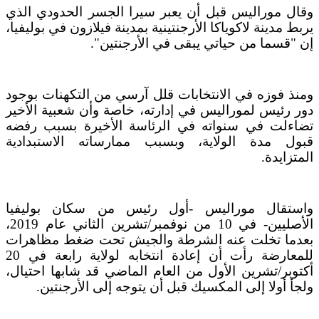
وقال موراليس قبل أن يعبر سيرا الجسر الحدودي الذي
يربط مدينة لاكوياكا الأرجنتينية بمدينة فيلازون في بوليفيا،
إن "قسما من حياتي يبقى في الأرجنتين".
ومنذ فوزه في الانتخابات قلل آرسي من التكهنات بوجود
دور رئيس لموراليس في إدارته، خاصة وأن شعبية الأخير
تضاءلت في سنواته في الرئاسة الأخيرة بسبب رفضه
قبول مدة الولاية، وبسبب ممارساته الاستبدادية
المتزايدة.
واستقال موراليس -أول رئيس من سكان بوليفيا
الأصليين- في 10 من نوفمبر/تشرين الثاني عام 2019،
بعدما تخلت عنه الشرطة والجيش تحت ضغط مظاهرات
للمعارضة رأت أن إعادة انتخابه لولاية رابعة في 20
أكتوبر/تشرين الأول من العام الماضي قد شابها احتيال،
ولجأ أولا إلى المكسيك قبل أن يتوجه إلى الأرجنتين.