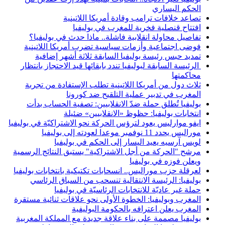
الحكم اليساري
تصاعد خلافات ترامب وقادة أمريكا اللاتينية
افتتاح قنصلية فخرية للمغرب في بوليفيا
تفاصيل محاولة انقلابية فاشلة.. ماذا حدث في بوليفيا؟
فوضى اجتماعية وأزمات سياسية تضرب أمريكا اللاتينية
تمديد حبس رئيسة بوليفيا السابقة ثلاثة أشهر إضافية
الرئيسة السابقة لبوليفيا تندد بابقائها قيد الاحتجاز بانتظار
محاكمتها
ثلاث دول من أمريكا اللاتينية تطلب الإستفادة من تجربة
المغرب في تدبير عملية التلقيح ضد كورونا
بوليفيا تُطلق حملة ضدّ الانقلابيين: تصفية الحساب بدأت
انتخابات بوليفيا: حظوظ «الانقلابيين» ضئيلة
ايفو موارليس يعود لترؤس الحركة نحو الاشتراكيّة في بوليفيا
موراليس يحدد 11 نوفمبر موعدا لعودته إلى بوليفيا
لويس آرسيه يعيد اليسار إلى الحكم في بوليفيا
مرشح "الحركة من أجل الاشتراكية" يستبق النتائج الرسمية
ويعلن فوزه في بوليفيا
لعرقلة حزب موراليس.. انسحابات تكتيكية بانتخابات بوليفيا
بوليفيا: الرئيسة الانتقالية تنسحب من السباق الرئاسي
حملة غير عاديّة للانتخابات الرئاسيّة في بوليفيا
المغرب وبوليفيا: الخطوة الأولى نحو علاقات ثنائية مستقرة
المغرب يعلن اعترافه بالحكومة البوليفية
بوليفيا مصممة على بناء علاقة جديدة مع المملكة المغربية