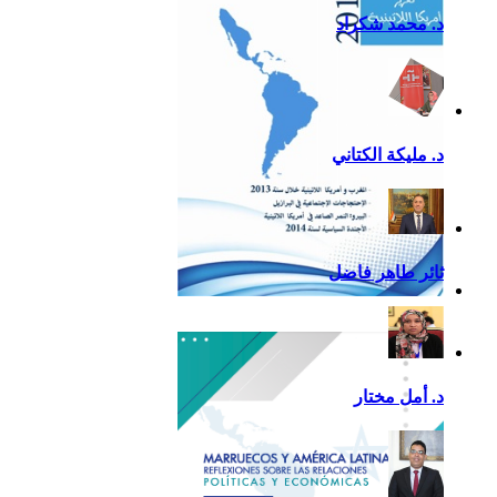
د. محمد شكراد
د. مليكة الكتاني
ثائر طاهر فاضل
تقرير أمريكا اللاتينية لسنة
2013
د. أمل مختار