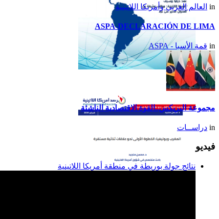
in
العالم العربي وأمريكا اللاتينية
ASPA-DECLARACIÓN DE LIMA
in
قمة الأسبا - ASPA
تقرير أمريكا اللاتينية لسنة
2014
مجموعة البريكس..القوة الاقتصادية الناشئة
in
دراســات
فيديو
نتائج جولة بوريطة في منطقة أمريكا اللاتينية