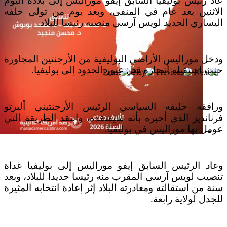
عاد رئيس بوليفيا السابق إيفو موراليس إلى بلاده اليوم
الاثنين بعد عام في المنفى، وبعد يوم من تولي خلفه
اليساري الجديد لويس آرسي منصبه رئيسا للبلاد.
ودخل موراليس الأراضي البوليفية من الأرجنتين المجاورة
حيث استقبله أنصاره قبل عبور الحدود إلى بوليفيا.
ورافقه حليفه السياسي الرئيس الأرجنتيني ألبرتو
فرنانديز الذي أخبره بأنه سيفتقده، وانتقد الطريقة التي
عومل بها موراليس في بوليفيا.
إصدار جديد
وعاد الرئيس السابق إيفو موراليس إلى بوليفيا غداة
تنصيب لويس آرسي المقرب منه رئيسا جديدا للبلاد، وبعد
سنة من استقالته ومغادرته البلاد إثر إعادة انتخابه المثيرة
للجدل لولاية رابعة.