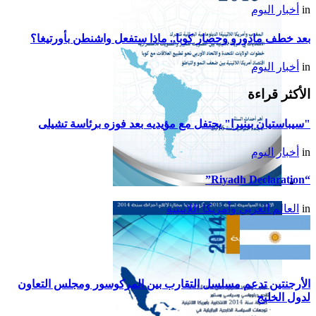
in
أخبار اليوم
بعد خطف مادورو وحصار كوبا.. ماذا ستفعل واشنطن بأورتيغا؟
in
أخبار اليوم
الأكثر قراءة
"سيباستيان بينيرا" يحتفل مع مؤيديه بعد فوزه برئاسة تشيلى
in
أخبار اليوم
“Riyadh Declaration”
تقرير أمريكا اللاتينية لسنة
in
العالم العربي وأمريكا اللاتينية
2015
الأرجنتين تدعم مسلسل التقارب بين المركوسور ومجلس التعاون
لدول الخليج