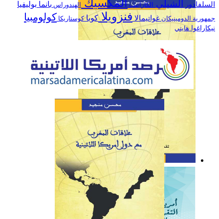
المكسيك
الشيلي
السلفادور
بانما
بوليفيا
الكاراييب
الهندوراس
اللاتينية خلال سنة 2019
فنزويلا
كولومبيا
كوبا
غواتيمالا
جمهورية الدومينيكان
كوستاريكا
نيكاراغوا
هايتي
كتاب: علاقات المغرب مع
دول أمريكا اللاتينية