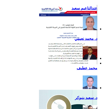
عندالناعيم سعيد
د. محمد نعيمي
أزمة كوفيد- 19: فرصة
محمد عطيف
إضافية لدعم القوة الناعمة
للصين في أمريكا اللاتينية
د. سعيد بنبوكر