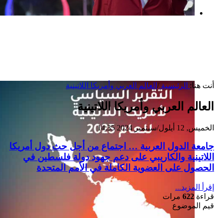
بعد خطف مادورو وحصار كوبا.. ماذا ستفعل
واشنطن بأورتيغا؟
أنت هنا:
الرئيسية
/
العالم العربي وأمريكا اللاتينية
العالم العربي وأمريكا اللاتينية
الخميس, 12 أيلول/سبتمبر 2024 14:35
جامعة الدول العربية … اجتماع من أجل حث دول أمريكا
اللاتينية والكاريبي على دعم جهود دولة فلسطين في
الحصول على العضوية الكاملة في الأمم المتحدة
إقرأ المزيد...
قراءة
622
مرات
قيم الموضوع