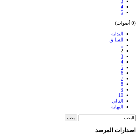
3
4
5
(0 أصوات)
البداية
السابق
1
2
3
4
5
6
7
8
9
10
التالي
النهاية
اصدارات المرصد