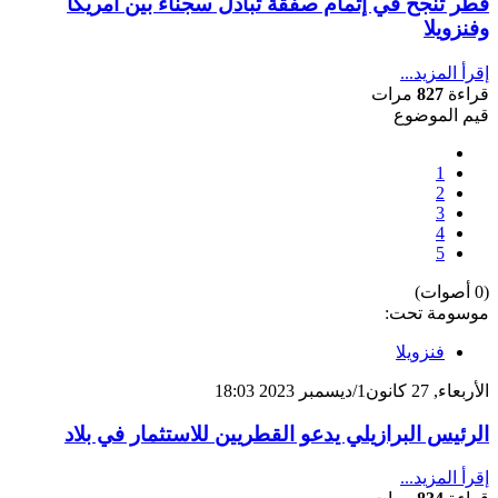
قطر تنجح في إتمام صفقة تبادل سجناء بين أمريكا
وفنزويلا
إقرأ المزيد...
قراءة
827
مرات
قيم الموضوع
1
2
3
4
5
(0 أصوات)
موسومة تحت:
فنزويلا
الأربعاء, 27 كانون1/ديسمبر 2023 18:03
الرئيس البرازيلي يدعو القطريين للاستثمار في بلاد
إقرأ المزيد...