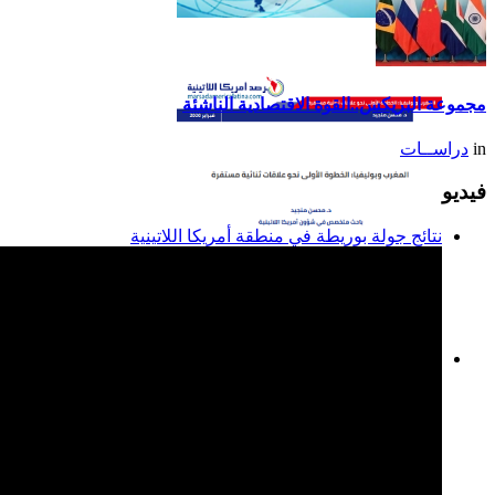
تقرير أمريكا اللاتينية لسنة
2014
مجموعة البريكس..القوة الاقتصادية الناشئة
in
دراســات
فيديو
نتائج جولة بوريطة في منطقة أمريكا اللاتينية
المغرب وبوليفيا: الخطوة
الأولى نحو علاقات ثنائية
مستقرة