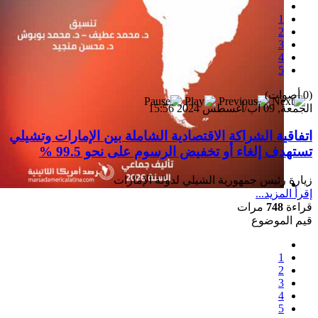
1
2
3
4
5
(0 أصوات)
الجمعة, 09 آب/أغسطس 2024 15:56
اتفاقية الشراكة الاقتصادية الشاملة بين الإمارات وتشيلي
تستهدف إلغاء أو تخفيض الرسوم على نحو 99.5 %
زيارة رئيس جمهورية الشيلي لدولة الإمارات
إقرأ المزيد...
إصدار جديد
قراءة
748
مرات
قيم الموضوع
1
2
3
4
5