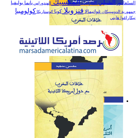
المكسيك
الشيلي
السلفادور
بانما
بوليفيا
الكاراييب
الهندوراس
اللاتينية خلال سنة 2019
فنزويلا
كولومبيا
كوبا
غواتيمالا
جمهورية الدومينيكان
كوستاريكا
نيكاراغوا
هايتي
كتاب: علاقات المغرب مع
دول أمريكا اللاتينية