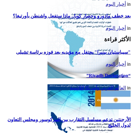
in
أخبار اليوم
بعد خطف مادورو وحصار كوبا.. ماذا ستفعل واشنطن بأورتيغا؟
in
أخبار اليوم
الأكثر قراءة
"سيباستيان بينيرا" يحتفل مع مؤيديه بعد فوزه برئاسة تشيلى
in
أخبار اليوم
“Riyadh Declaration”
تقرير أمريكا اللاتينية لسنة
in
العالم العربي وأمريكا اللاتينية
2015
الأرجنتين تدعم مسلسل التقارب بين المركوسور ومجلس التعاون
لدول الخليج