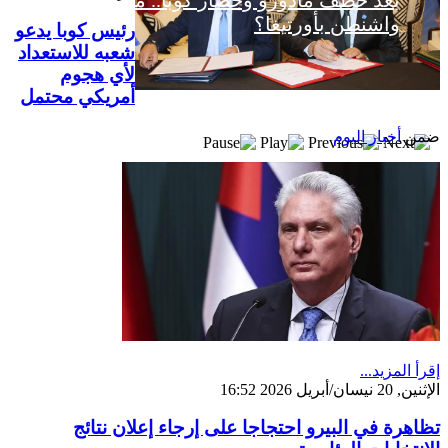
بعد خطف مادورو وحصار كوبا.. ماذا ستفعل
واشنطن بأورتيغا؟
رئيس كوبا يدعو
شعبه للاستعداد
لأي هجوم
أمريكي محتمل
ضمن
أخبار اليوم
إقرأ المزيد...
الإثنين, 20 نيسان/أبريل 2026 16:52
تظاهرة في البيرو احتجاجا على إرجاء إعلان نتائج