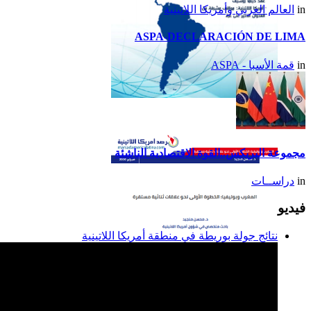
in
العالم العربي وأمريكا اللاتينية
ASPA-DECLARACIÓN DE LIMA
in
قمة الأسبا - ASPA
تقرير أمريكا اللاتينية لسنة
2014
مجموعة البريكس..القوة الاقتصادية الناشئة
in
دراســات
فيديو
نتائج جولة بوريطة في منطقة أمريكا اللاتينية