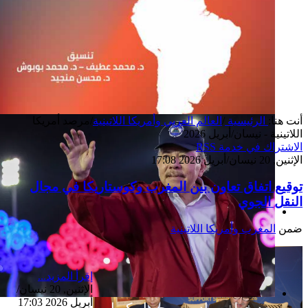
أنت هنا:
الرئيسية
/
العالم العربي وأمريكا اللاتينية
/
مرصد أمريكا
اللاتينية - نيسان/أبريل 2026
الاشتراك في خدمة RSS
الإثنين, 20 نيسان/أبريل 2026 17:08
توقيع اتفاق تعاون بين المغرب وكوستاريكا في مجال
النقل الجوي
إصدار جديد
ضمن
المغرب وأمريكا اللاتينية
إقرأ المزيد...
الإثنين, 20 نيسان/
أبريل 2026 17:03