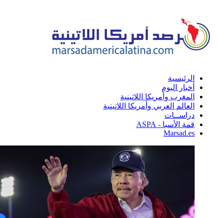
الرئيسية
أخبار اليوم
المغرب وأمريكا اللاتينية
العالم العربي وأمريكا اللاتينية
دراســات
قمة الأسبا - ASPA
Marsad.es