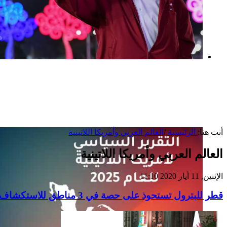
بعد خطف مادورو وحصار كوبا.. ماذا ستفعل
واشنطن بأورتيغا؟
أنت هنا:
الرئيسية
/
العالم العربي وأمريكا اللاتينية
العالم العربي وأمريكا اللاتينية
الإثنين, 11 أيار 2020 11:10
قطر للبترول تستحوذ على حصة في 3 مناطق للاستكشاف في المكسيك