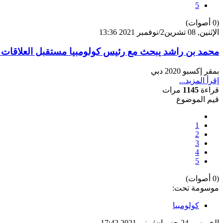
5
(0 أصوات)
الإثنين, 08 تشرين2/نوفمبر 2021 13:36
محمد بن راشد يبحث مع رئيس كولومبيا مستقبل العلاقات و
بمقر إكسبو 2020 دبي
إقرأ المزيد...
قراءة
1145
مرات
قيم الموضوع
1
2
3
4
5
(0 أصوات)
موسومة تحت:
كولومبيا
الخميس, 24 حزيران/يونيو 2021 17:42