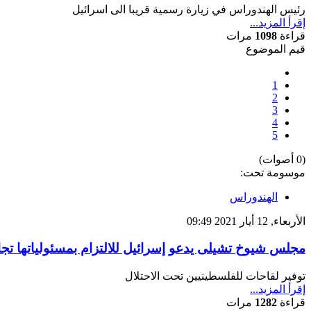
رئيس الهندوراس في زيارة رسمية قريبا الى اسرائيل
إقرأ المزيد...
قراءة
1098
مرات
قيم الموضوع
1
2
3
4
5
(0 أصوات)
موسومة تحت:
الهندوراس
الأربعاء, 12 أيار 2021 09:49
مجلس شيوخ تشيلى يدعو إسرائيل للالتزام بمسئولياتها تج
توفير لقاحات للفلسطينيين تحت الاحتلال
إقرأ المزيد...
قراءة
1282
مرات