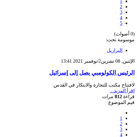
1
2
3
4
5
(0 أصوات)
موسومة تحت:
البرازيل
الإثنين, 08 تشرين2/نوفمبر 2021 13:41
الرئيس الكولومبي يصل إلى إسرائيل
لافتتاح مكتب للتجارة والابتكار في القدس
إقرأ المزيد...
قراءة
812
مرات
قيم الموضوع
1
2
3
4