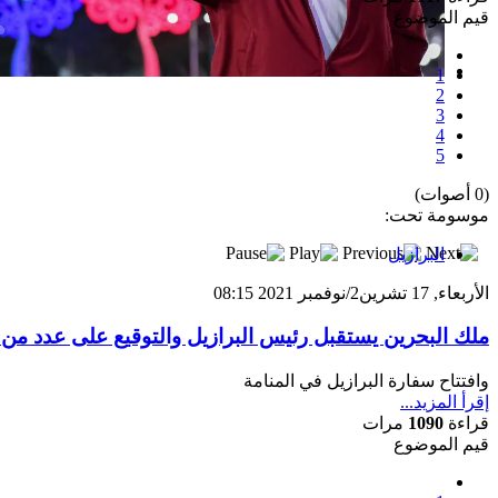
قيم الموضوع
1
بعد خطف مادورو وحصار كوبا.. ماذا ستفعل
2
3
واشنطن بأورتيغا؟
4
5
(0 أصوات)
موسومة تحت:
البرازيل
الأربعاء, 17 تشرين2/نوفمبر 2021 08:15
ملك البحرين يستقبل رئيس البرازيل والتوقيع على عدد من 
وافتتاح سفارة البرازيل في المنامة
إقرأ المزيد...
قراءة
1090
مرات
قيم الموضوع