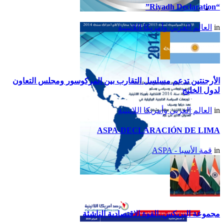
“Riyadh Declaration”
تقرير أمريكا اللاتينية لسنة
in
العالم العربي وأمريكا اللاتينية
2015
الأرجنتين تدعم مسلسل التقارب بين المركوسور ومجلس التعاون
لدول الخليج
in
العالم العربي وأمريكا اللاتينية
ASPA-DECLARACIÓN DE LIMA
in
قمة الأسبا - ASPA
تقرير أمريكا اللاتينية لسنة
2014
مجموعة البريكس..القوة الاقتصادية الناشئة