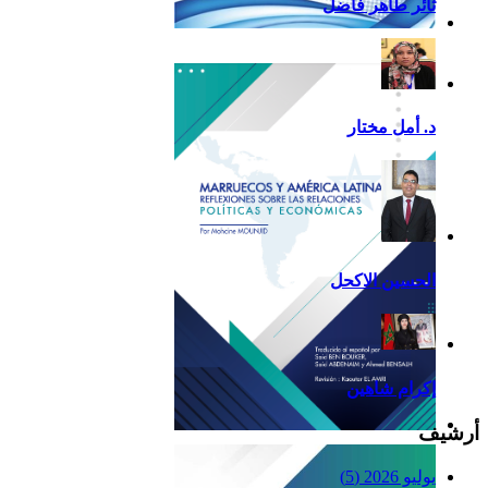
ثائر طاهر فاضل
تقرير أمريكا اللاتينية لسنة
2013
د. أمل مختار
الحسين الاكحل
إكرام شاهين
أرشيف
Reflexiones
يوليو 2026
(5)