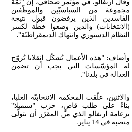
وقال أريفالو، في مؤتمر صحافي، إنّ "ثمّة
مجموعة من السياسيّين والموظّفين
الفاسدين الذين يرفضون قبول نتيجة
(الانتخابات) والذين وضعوا خطّة لكسر
النظام الدستوري وانتهاك الديمقراطيّة".
وأضاف: "هذه الأعمال تُشكّل انقلابا تُروّج
له المؤسّسات التي يجب أن تضمن
العدالة في بلدنا".
والاثنين، علّقت المحكمة الانتخابيّة العليا،
بناءً على طلب قاضٍ، حزب "سيميلا"
بزعامة أريفالو الذي من المقرّر أن يتولّى
منصبه في 14 يناير.