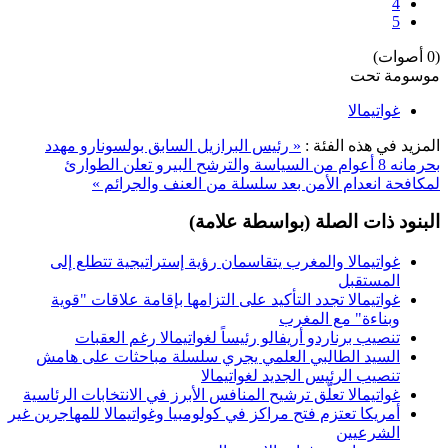
4
5
(0 أصوات)
موسومة تحت
غواتيمالا
المزيد في هذه الفئة :
« رئيس البرازيل السابق بولسونارو مهدد
بحرمانه 8 أعوام من السياسة والترشح
البيرو تعلن الطوارئ
لمكافحة انعدام الأمن بعد سلسلة من العنف والجرائم »
البنود ذات الصلة (بواسطة علامة)
غواتيمالا والمغرب يتقاسمان رؤية إستراتيجية تتطلع إلى
المستقبل
غواتيمالا تجدد التأكيد على التزامها بإقامة علاقات "قوية
وبناءة" مع المغرب
تنصيب برناردو أريفالو رئيساً لغواتيمالا رغم العقبات
السيد الطالبي العلمي يجري سلسلة مباحثات على هامش
تنصيب الرئيس الجديد لغواتيمالا
غواتيمالا تعلّق ترشيح المنافس الأبرز في الانتخابات الرئاسية
أمريكا تعتزم فتح مراكز في كولومبيا وغواتيمالا للمهاجرين غير
الشرعيين