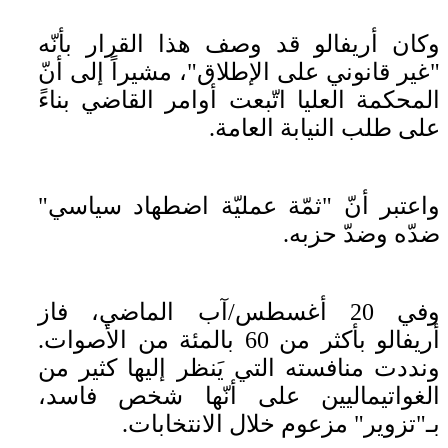
وكان أريفالو قد وصف هذا القرار بأنّه
"غير قانوني على الإطلاق"، مشيراً إلى أنّ
المحكمة العليا اتّبعت أوامر القاضي بناءً
على طلب النيابة العامة.
واعتبر أنّ "ثمّة عمليّة اضطهاد سياسي"
ضدّه وضدّ حزبه.
وفي 20 أغسطس/آب الماضي، فاز
أريفالو بأكثر من 60 بالمئة من الأصوات.
ونددت منافسته التي يَنظر إليها كثير من
الغواتيماليين على أنّها شخص فاسد،
بـ"تزوير" مزعوم خلال الانتخابات.