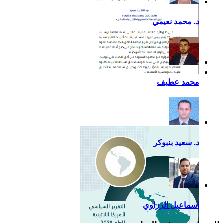
د. محمد نعيمي
أزمة كوفيد- 19: فرصة
محمد عطيف
إضافية لدعم القوة الناعمة
للصين في أمريكا اللاتينية
د. سعيد بنبوكر
اسماعيل الرزاوي