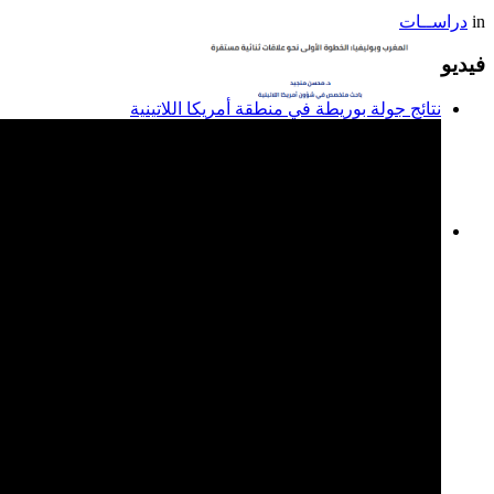
in
دراســات
فيديو
نتائج جولة بوريطة في منطقة أمريكا اللاتينية
المغرب وبوليفيا: الخطوة
الأولى نحو علاقات ثنائية
مستقرة