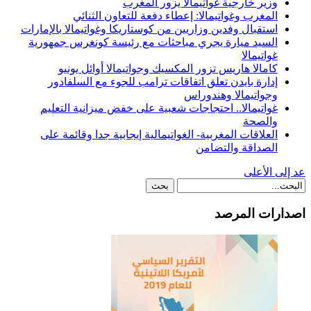
وزير خارجية غواتيمالا يزور المغرب
المغرب وغواتيمالا: إعطاء دفعة للتعاون الثنائي
استقبال وفدين وزاريين من كوستاريكا وغواتيمالا بالإمارات
السيد ميارة يجري مباحثات مع رئيسة كونغرس جمهورية
غواتيمالا
كامالا هاريس تزور المكسيك وجواتيمالا أوائل يونيو
إدارة بايدن تعلق اتفاقات ترامب للجوء مع السلفادور
وجواتيمالا وهندوراس
غواتيمالا.. احتجاجات شعبية على خفض ميزانية التعليم
والصحة
العلاقات المغربية- الغواتيمالية إيجابية جدا وقائمة على
الصداقة والتضامن
عد إلى الأعلى
اصدارات المرصد