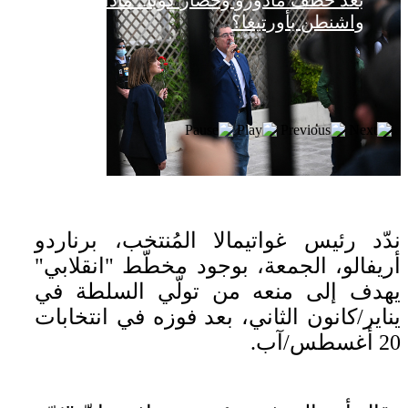
بعد خطف مادورو وحصار كوبا.. ماذا ستفعل
واشنطن بأورتيغا؟
ندّد رئيس غواتيمالا المُنتخب، برناردو
أريفالو، الجمعة، بوجود مخطّط "انقلابي"
يهدف إلى منعه من تولّي السلطة في
يناير/كانون الثاني، بعد فوزه في انتخابات
20 أغسطس/آب.