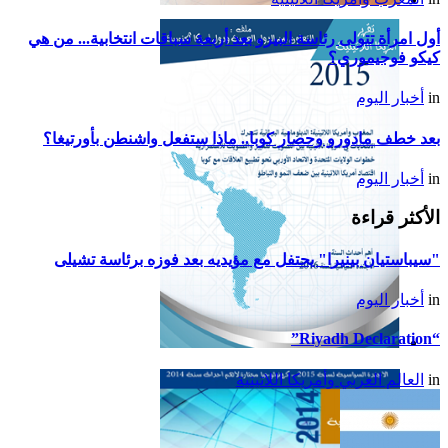
التقرير السياسي لأمريكا
أول امرأة تتولى رئاسة البيرو بعد أربعة سباقات انتخابية... من هي
اللاتينية للعام 2017
كيكو فوجيموري؟
in
أخبار اليوم
بعد خطف مادورو وحصار كوبا.. ماذا ستفعل واشنطن بأورتيغا؟
in
أخبار اليوم
الأكثر قراءة
"سيباستيان بينيرا" يحتفل مع مؤيديه بعد فوزه برئاسة تشيلى
in
أخبار اليوم
“Riyadh Declaration”
تقرير أمريكا اللاتينية لسنة
in
العالم العربي وأمريكا اللاتينية
2015