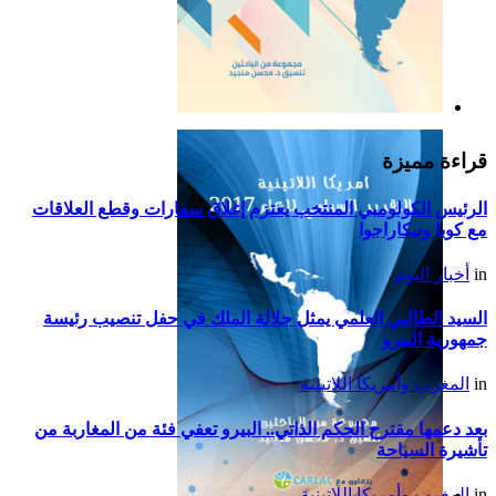
التقرير السياسي لأمريكا
اللاتينية للعام 2019
قراءة مميزة
الرئيس الكولومبي المنتخب يعتزم إغلاق سفارات وقطع العلاقات
مع كوبا ونيكاراجوا
in
أخبار اليوم
السيد الطالبي العلمي يمثل جلالة الملك في حفل تنصيب رئيسة
جمهورية البيرو
in
المغرب وأمريكا اللاتينية
بعد دعمها مقترح الحكم الذاتي.. البيرو تعفي فئة من المغاربة من
تأشيرة السياحة
in
المغرب وأمريكا اللاتينية