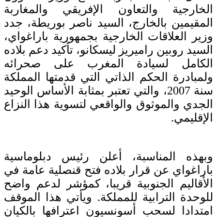
الخارجية والتعاون الإفريقي والمغاربة
المقيمين بالخارج، السيد ناصر بوريطة، جدد
وزير العلاقات الخارجية بجمهورية باراغواي،
السيد روبين راميريز ليسكانو، تأكيد دعم بلاده
الكامل لسيادة المغرب على صحرائه
ولمبادرة الحكم الذاتي التي قدمتها المملكة
سنة 2007، والتي تعتبر بمثابة الأساس الوحيد
الجدي والموثوق والواقعي لتسوية هذا النزاع
الإقليمي.
وبهذه المناسبة، أعلن رئيس دبلوماسية
باراغواي عن قرار بلاده فتح قنصلية عامة في
الأقاليم الجنوبية قريبا، كمؤشر لدعم واضح
للوحدة الترابية للمملكة. ويأتي هذا الموقف
امتدادا لسحب أسونسيون اعترافها بالكيان