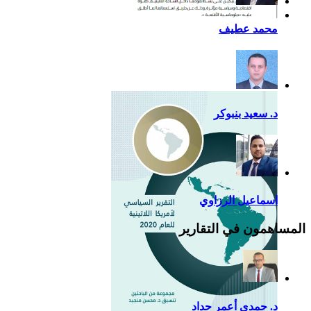
أزمة كوفيد- 19: فرصة
محمد عطيف
إضافية لدعم القوة الناعمة
للصين في أمريكا اللاتينية
د. سعيد بنبوكر
اسماعيل الرزاوي
المساهمون في التقارير
د. حمدي أعمر حداد