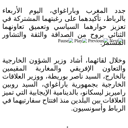
بعد خطف مادورو وحصار كوبا.. ماذا ستفعل
واشنطن بأورتيغا؟
جدد المغرب وباراغواي، اليوم الأربعاء
بالرباط، تأكيدهما على رغبتهما المشتركة في
تعزيز حوارهما السياسي وتعميق تعاونهما
الثنائي بروح من الصداقة والثقة والتشاور
المستمر.
وخلال لقائهما، أشاد وزير الشؤون الخارجية
والتعاون الإفريقي والمغاربة المقيمين
بالخارج، السيد ناصر بوريطة، ووزير العلاقات
الخارجية بجمهورية باراغواي، السيد روبين
راميريز ليسكانو، بالدينامية الإيجابية التي تميز
العلاقات بين البلدين منذ افتتاح سفارتيهما في
الرباط وأسونسيون.