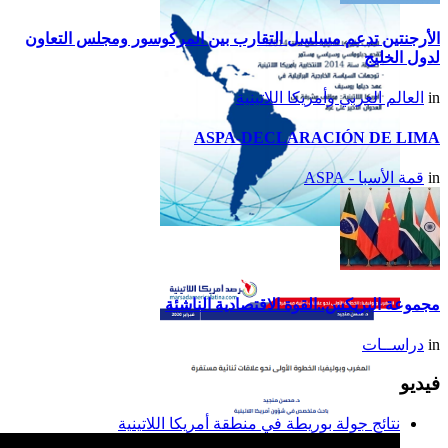
الأرجنتين تدعم مسلسل التقارب بين المركوسور ومجلس التعاون
لدول الخليج
in
العالم العربي وأمريكا اللاتينية
ASPA-DECLARACIÓN DE LIMA
in
قمة الأسبا - ASPA
تقرير أمريكا اللاتينية لسنة
2014
مجموعة البريكس..القوة الاقتصادية الناشئة
in
دراســات
فيديو
نتائج جولة بوريطة في منطقة أمريكا اللاتينية