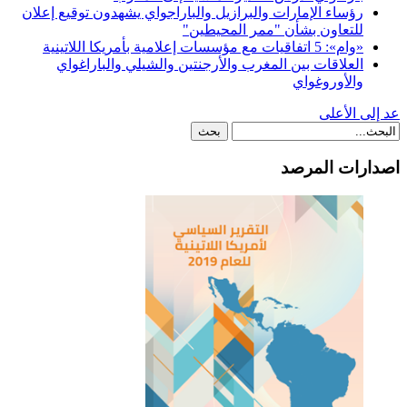
رؤساء الإمارات والبرازيل والباراجواي يشهدون توقيع إعلان
للتعاون بشأن "ممر المحيطين"
«وام»: 5 اتفاقيات مع مؤسسات إعلامية بأمريكا اللاتينية
العلاقات بين المغرب والأرجنتين والشيلي والباراغواي
والأوروغواي
عد إلى الأعلى
اصدارات المرصد