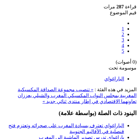
قراءة
287
مرات
قيم الموضوع
1
2
3
4
5
(0 أصوات)
موسومة تحت
الباراغواي
المزيد في هذه الفئة :
« تنصيب مجموعة الصداقة المكسيكية
المغربية بمجلس النواب المكسيكي
المغرب والشيلي يعززان
تعاونهما الاقتصادي في إطار منتدى ثنائي جديد »
البنود ذات الصلة (بواسطة علامة)
الباراغواي تعترف بسيادة المغرب على صحرائه وتعتزم فتح
قنصلية في الأقاليم الجنوبية
باراغواي تدرس تصدير الماشية إلى المغرب