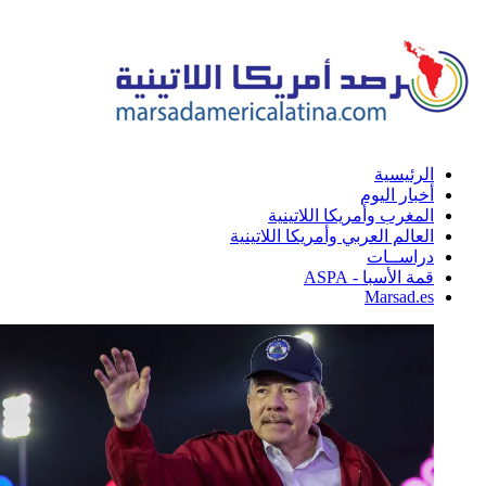
الرئيسية
أخبار اليوم
المغرب وأمريكا اللاتينية
العالم العربي وأمريكا اللاتينية
دراســات
قمة الأسبا - ASPA
Marsad.es