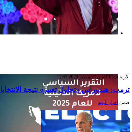
بعد خطف مادورو وحصار كوبا.. ماذا ستفعل
واشنطن بأورتيغا؟
الأربعاء, 03 كانون1/ديسمبر 2025 12:57
ترمب: هندوراس «تحاول تغيير» نتيجة الانتخابا
ضمن
أخبار اليوم