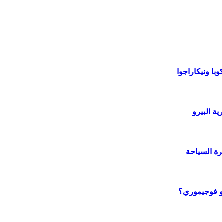
با ونيكاراجوا
ة البيرو
رة السياحة
يكو فوجيموري؟