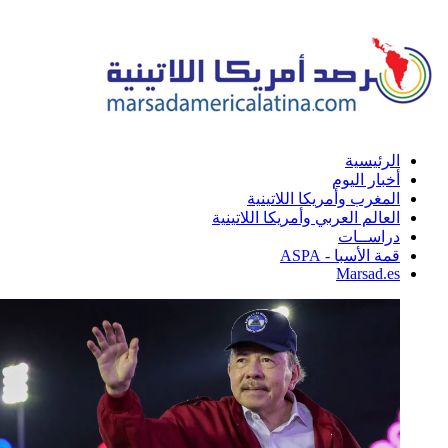
الرئيسية
أخبار اليوم
المغرب وأمريكا اللاتينية
العالم العربي وأمريكا اللاتينية
دراســات
قمة الأسبا - ASPA
Marsad.es