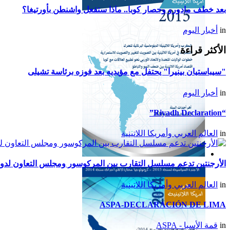
اللاتينية للعام 2017
بعد خطف مادورو وحصار كوبا.. ماذا ستفعل واشنطن بأورتيغا؟
in
أخبار اليوم
الأكثر قراءة
"سيباستيان بينيرا" يحتفل مع مؤيديه بعد فوزه برئاسة تشيلى
in
أخبار اليوم
“Riyadh Declaration”
in
العالم العربي وأمريكا اللاتينية
تقرير أمريكا اللاتينية لسنة
الأرجنتين تدعم مسلسل التقارب بين المركوسور ومجلس التعاون لدول
2015
in
العالم العربي وأمريكا اللاتينية
ASPA-DECLARACIÓN DE LIMA
in
قمة الأسبا - ASPA