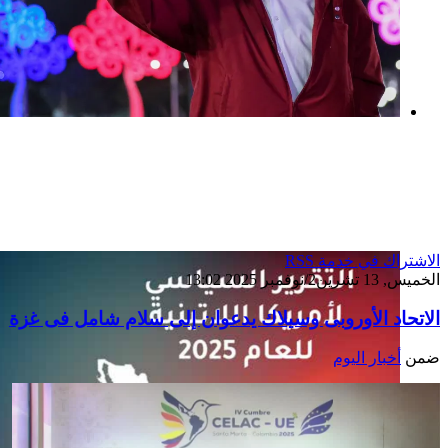
بعد خطف مادورو وحصار كوبا.. ماذا ستفعل
واشنطن بأورتيغا؟
الاشتراك في خدمة RSS
الخميس, 13 تشرين2/نوفمبر 2025 13:02
الاتحاد الأوروبى وسيلاك يدعوان إلى سلام شامل فى غزة
ضمن
أخبار اليوم