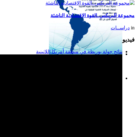
مجموعة البريكس..القوة الاقتصادية الناشئة
in
دراســات
فيديو
نتائج جولة بوريطة في منطقة أمريكا اللاتينية
تقرير أمريكا اللاتينية لسنة
2014
المغرب وبوليفيا: الخطوة
الأولى نحو علاقات ثنائية
مستقرة