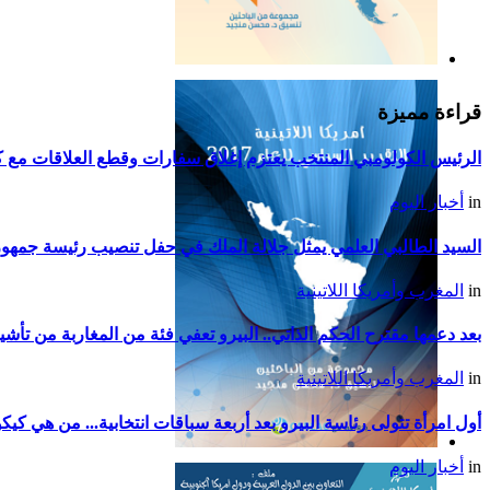
التقرير السياسي لأمريكا
اللاتينية للعام 2019
قراءة مميزة
الرئيس الكولومبي المنتخب يعتزم إغلاق سفارات وقطع العلاقات مع كو
in
أخبار اليوم
السيد الطالبي العلمي يمثل جلالة الملك في حفل تنصيب رئيسة جمهوري
in
المغرب وأمريكا اللاتينية
بعد دعمها مقترح الحكم الذاتي.. البيرو تعفي فئة من المغاربة من تأشي
in
المغرب وأمريكا اللاتينية
أول امرأة تتولى رئاسة البيرو بعد أربعة سباقات انتخابية... من هي ك
التقرير السياسي لأمريكا
in
أخبار اليوم