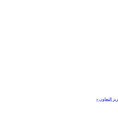
يز التعاون »