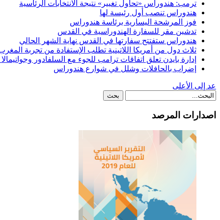
ترمب: هندوراس «تحاول تغيير» نتيجة الانتخابات الرئاسية
هندوراس تنصب أول رئيسة لها
فوز المرشحة اليسارية برئاسة هندوراس
تدشين مقر للسفارة الهندوراسية في القدس
هندوراس ستفتتح سفارتها في القدس نهاية الشهر الحالي
ثلاث دول من أمريكا اللاتينية تطلب الإستفادة من تجربة المغرب 
إدارة بايدن تعلق اتفاقات ترامب للجوء مع السلفادور وجواتيمال
إضراب بالحافلات وشلل في شوارع هندوراس
عد إلى الأعلى
اصدارات المرصد