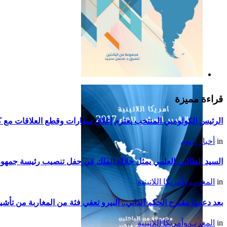
التقرير السياسي لأمريكا
اللاتينية للعام 2019
قراءة مميزة
الرئيس الكولومبي المنتخب يعتزم إغلاق سفارات وقطع العلاقات مع كو
in
أخبار اليوم
السيد الطالبي العلمي يمثل جلالة الملك في حفل تنصيب رئيسة جمهوري
in
المغرب وأمريكا اللاتينية
بعد دعمها مقترح الحكم الذاتي.. البيرو تعفي فئة من المغاربة من تأشي
in
المغرب وأمريكا اللاتينية