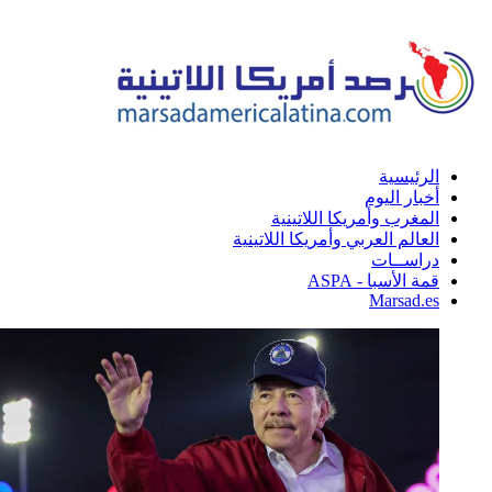
الرئيسية
أخبار اليوم
المغرب وأمريكا اللاتينية
العالم العربي وأمريكا اللاتينية
دراســات
قمة الأسبا - ASPA
Marsad.es