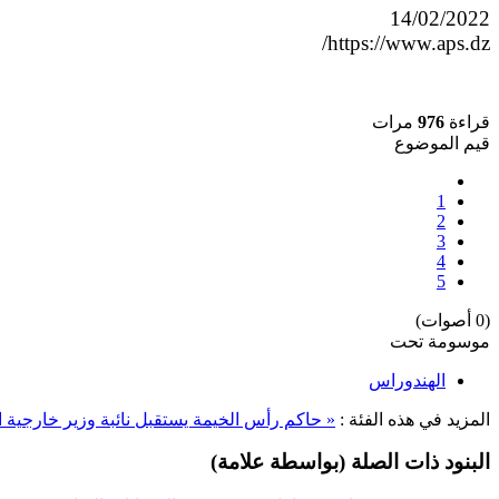
14/02/2022
https://www.aps.dz/
قراءة
976
مرات
قيم الموضوع
1
2
3
4
5
(0 أصوات)
موسومة تحت
الهندوراس
المزيد في هذه الفئة :
« حاكم رأس الخيمة يستقبل نائبة وزير خارجية
البنود ذات الصلة (بواسطة علامة)