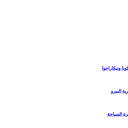
با ونيكاراجوا
ة البيرو
رة السياحة