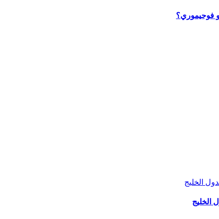
يكو فوجيموري؟
 الخليج