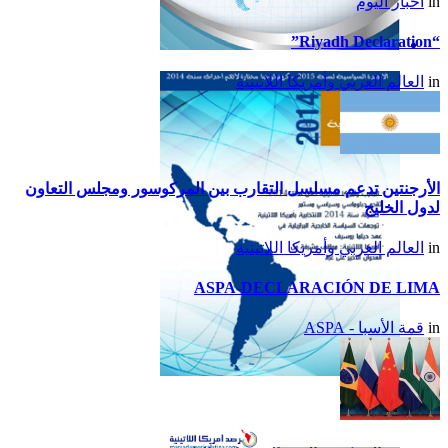
in
أخبار اليوم
“Riyadh Declaration”
تقرير أمريكا اللاتينية لسنة
in
العالم العربي وأمريكا اللاتينية
2015
الأرجنتين تدعم مسلسل التقارب بين المركوسور ومجلس التعاون
لدول الخليج
in
العالم العربي وأمريكا اللاتينية
ASPA-DECLARACIÓN DE LIMA
in
قمة الأسبا - ASPA
تقرير أمريكا اللاتينية لسنة
2014