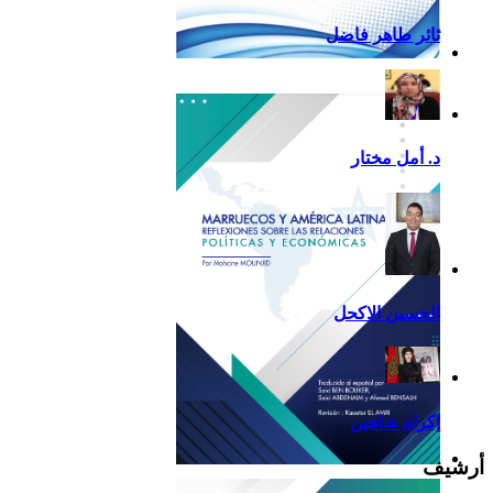
ثائر طاهر فاضل
تقرير أمريكا اللاتينية لسنة
2013
د. أمل مختار
الحسين الاكحل
إكرام شاهين
أرشيف
Reflexiones