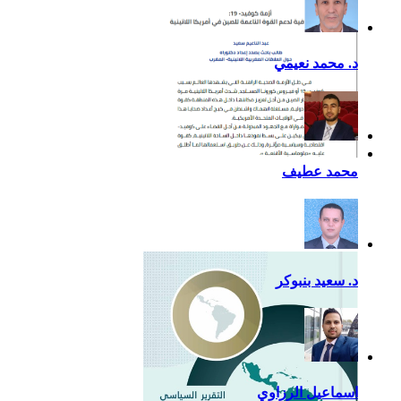
د. محمد نعيمي
أزمة كوفيد- 19: فرصة
محمد عطيف
إضافية لدعم القوة الناعمة
للصين في أمريكا اللاتينية
د. سعيد بنبوكر
اسماعيل الرزاوي