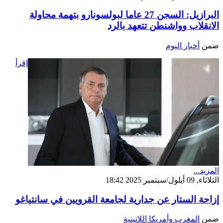
البرازيل: السجن 27 عاما لبولسونارو بتهمة محاولة
الانقلاب وواشنطن تتعهد بالرد
ضمن
أخبار اليوم
إقرأ
المزيد...
الثلاثاء, 09 أيلول/سبتمبر 2025 18:42
إزاحة الستار عن جدارية لجامعة القرويين في سانتياغو
ضمن
المغرب وأمريكا اللاتينية