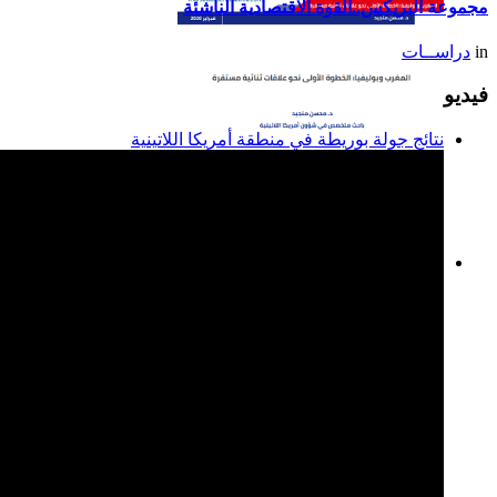
مجموعة البريكس..القوة الاقتصادية الناشئة
in
دراســات
فيديو
نتائج جولة بوريطة في منطقة أمريكا اللاتينية
المغرب وبوليفيا: الخطوة
الأولى نحو علاقات ثنائية
مستقرة