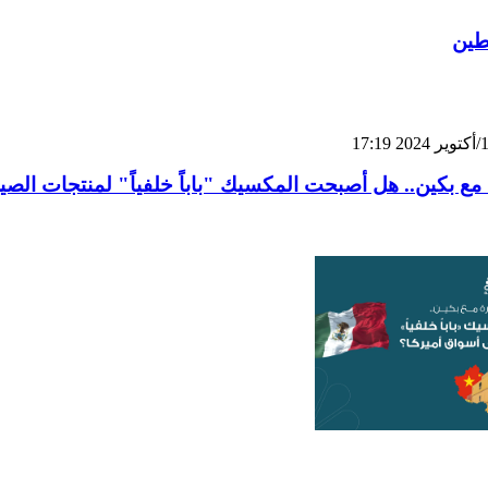
طين
ة مع بكين.. هل أصبحت المكسيك "باباً خلفياً" لمنتجات الص