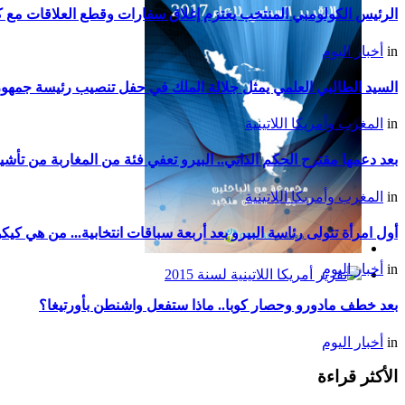
الرئيس الكولومبي المنتخب يعتزم إغلاق سفارات وقطع العلاقات مع كو
in
أخبار اليوم
السيد الطالبي العلمي يمثل جلالة الملك في حفل تنصيب رئيسة جمهوري
in
المغرب وأمريكا اللاتينية
بعد دعمها مقترح الحكم الذاتي.. البيرو تعفي فئة من المغاربة من تأشي
in
المغرب وأمريكا اللاتينية
أول امرأة تتولى رئاسة البيرو بعد أربعة سباقات انتخابية... من هي ك
التقرير السياسي لأمريكا
in
أخبار اليوم
اللاتينية للعام 2017
تقرير أمريكا اللاتينية لسنة
بعد خطف مادورو وحصار كوبا.. ماذا ستفعل واشنطن بأورتيغا؟
2015
in
أخبار اليوم
الأكثر قراءة