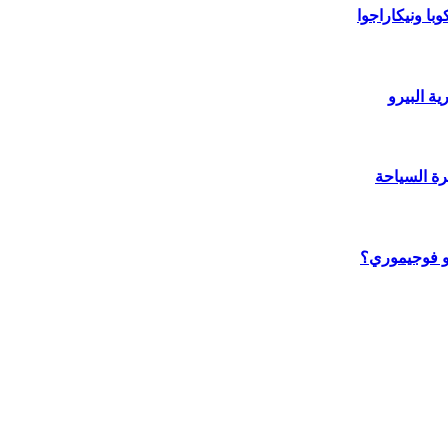
با ونيكاراجوا
ة البيرو
رة السياحة
يكو فوجيموري؟