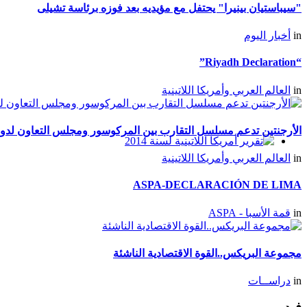
"سيباستيان بينيرا" يحتفل مع مؤيديه بعد فوزه برئاسة تشيلى
in
أخبار اليوم
“Riyadh Declaration”
in
العالم العربي وأمريكا اللاتينية
الأرجنتين تدعم مسلسل التقارب بين المركوسور ومجلس التعاون لدول
تقرير أمريكا اللاتينية لسنة
in
العالم العربي وأمريكا اللاتينية
2014
ASPA-DECLARACIÓN DE LIMA
in
قمة الأسبا - ASPA
مجموعة البريكس..القوة الاقتصادية الناشئة
in
دراســات