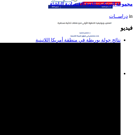
مجموعة البريكس..القوة الاقتصادية الناشئة
in
دراســات
فيديو
نتائج جولة بوريطة في منطقة أمريكا اللاتينية
المغرب وبوليفيا: الخطوة
الأولى نحو علاقات ثنائية
مستقرة