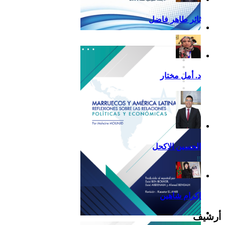
ثائر طاهر فاضل
تقرير أمريكا اللاتينية لسنة
2013
د. أمل مختار
الحسين الاكحل
إكرام شاهين
أرشيف
Reflexiones