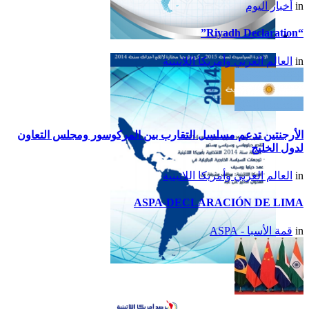
in
أخبار اليوم
“Riyadh Declaration”
تقرير أمريكا اللاتينية لسنة
in
العالم العربي وأمريكا اللاتينية
2015
الأرجنتين تدعم مسلسل التقارب بين المركوسور ومجلس التعاون
لدول الخليج
in
العالم العربي وأمريكا اللاتينية
ASPA-DECLARACIÓN DE LIMA
in
قمة الأسبا - ASPA
تقرير أمريكا اللاتينية لسنة
2014