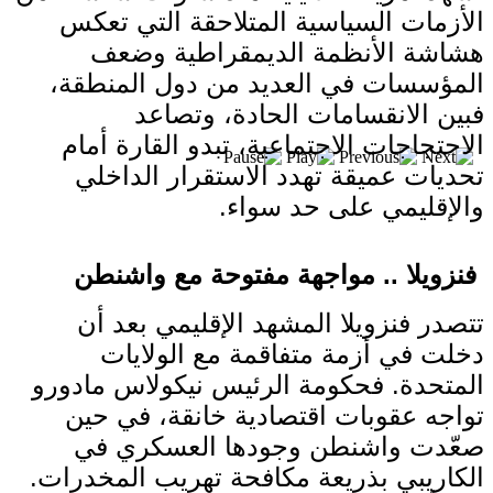
بعد خطف مادورو وحصار كوبا.. ماذا ستفعل
الأزمات السياسية المتلاحقة التي تعكس
واشنطن بأورتيغا؟
هشاشة الأنظمة الديمقراطية وضعف
المؤسسات في العديد من دول المنطقة،
فبين الانقسامات الحادة، وتصاعد
الاحتجاجات الاجتماعية، تبدو القارة أمام
تحديات عميقة تهدد الاستقرار الداخلي
والإقليمي على حد سواء.
فنزويلا .. مواجهة مفتوحة مع واشنطن
تتصدر فنزويلا المشهد الإقليمي بعد أن
دخلت في أزمة متفاقمة مع الولايات
المتحدة. فحكومة الرئيس نيكولاس مادورو
تواجه عقوبات اقتصادية خانقة، في حين
صعّدت واشنطن وجودها العسكري في
الكاريبي بذريعة مكافحة تهريب المخدرات.