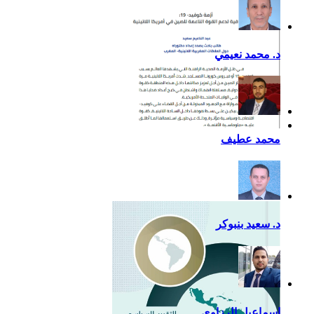
د. محمد نعيمي
أزمة كوفيد- 19: فرصة
محمد عطيف
إضافية لدعم القوة الناعمة
للصين في أمريكا اللاتينية
د. سعيد بنبوكر
اسماعيل الرزاوي