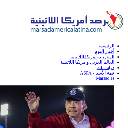
الرئيسية
أخبار اليوم
المغرب وأمريكا اللاتينية
العالم العربي وأمريكا اللاتينية
دراســات
قمة الأسبا - ASPA
Marsad.es