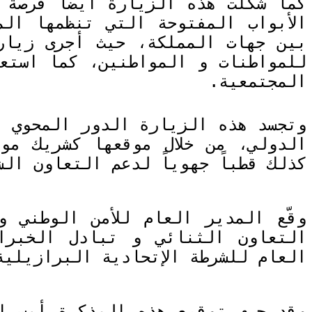
كما شكلت هذه الزيارة أيضا فرصة ل
الأبواب المفتوحة التي تنظمها ال
بين جهات المملكة، حيث أجرى زيار
للمواطنات و المواطنين، كما استع
المجتمعية.
وتجسد هذه الزيارة الدور المحوي ا
الدولي، من خلال موقعها كشريك مو
كذلك قطباً جهوياً لدعم التعاون ال
وقّع المدير العام للأمن الوطني 
التعاون الثنائي و تبادل الخبرا
العام للشرطة الإتحادية البرازيلية
وقد جرى توقيع هذه المذكرة أمس ال