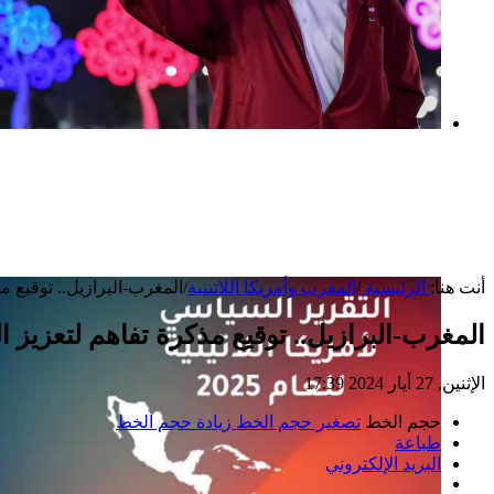
بعد خطف مادورو وحصار كوبا.. ماذا ستفعل
واشنطن بأورتيغا؟
أنت هنا:
الرئيسية
/
المغرب وأمريكا اللاتينية
/
المغرب-البرازيل.. توقيع مذ
المغرب-البرازيل.. توقيع مذكرة تفاهم لتعزيز ال
الإثنين, 27 أيار 2024 17:39
حجم الخط
تصغير حجم الخط
زيادة حجم الخط
طباعة
البريد الإلكتروني