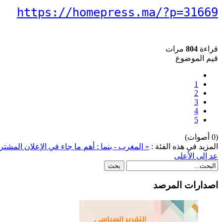
https://homepress.ma/?p=31669
قراءة
804
مرات
قيم الموضوع
1
2
3
4
5
(0 أصوات)
المزيد في هذه الفئة :
« المغرب - بنما : أهم ما جاء في الإعلان المشت
عد إلى الأعلى
اصدارات المرصد