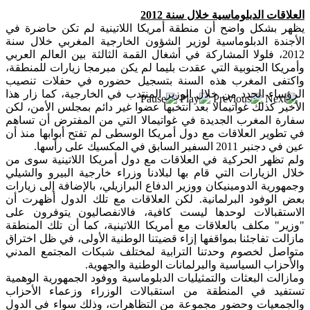
بعد خطف مادورو وحصار كوبا.. ماذا ستفعل
العلاقات الدبلوماسية خلال سنة 2012
واشنطن بأورتيغا؟
يظهر بشكل واضح أن منطقة أمريكا اللاتينية لم تكن حاضرة في
الأجندة الدبلوماسية لوزير الشؤون الخارجية المغربي خلال سنة
2012، فلولا المشاركة في أشغال القمة الثالثة بين العالم العربي
وأمريكا الجنوبية التي عقدت بليما لم يكن مبرمجا زيارات للمنطقة،
واكتفى المغرب هذه السنة بتسجيل حضوره في حفلات تنصيب
الرؤساء الجدد من خلال الوزير المنتدب في الخارجية، كما زار هذا
الأخير كذلك غواتيمالا بعد انتخبها عضوا غير دائم بمجلس الأمن، لكن
سفارة المغرب الجديدة في غواتيمالا التي من المفترض أن تساهم
في تطوير العلاقات مع دول أمريكا الوسطى لم تفتح أبوابها منذ أن
عين في دجنبر 2011 السفير السابق في المكسيك على رأسها.
ولم تظهر الحركية في العلاقات مع دول أمريكا اللاتينية سوى من
خلال الزيارات التي قام بها لبلادنا وزراء خارجية البيرو والشيلي
وجمهورية الدومينيكان ووزير الدفاع البرازيلي، بالإضافة إلى زيارات
بعض الوفود البرلمانية. لكن العلاقات مع تلك الدول أظهرت أن
الاستقبالات لوحدها ليست كافية، فالانفصاليون يتوفرون على
"وزير" مكلف بالعلاقات مع أمريكا اللاتينية، كما أن تلك المنطقة
مازالت تفاجئنا بمواقفها إزاء قضيتنا الوطنية الأولى، في ظل اختراق
متواصل لخصوم وحدتنا الترابية لمختلف شبكات المجتمع المدني
والأحزاب السياسية والبرلمانات الوطنية والجهوية.
ومازالت البعثات والتمثيليات الدبلوماسية ووفود الجمهورية الوهمية
تستفيد في المنطقة من استقبالات الوزراء وزعماء الأحزاب
والجمعيات وحضور مجموعة من التظاهرات، وذلك سواء في الدول