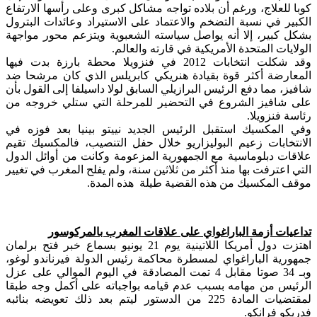
كوبا للعلاج، ورغم أن بلاده تواجه مشاكل كبرى وعلى رأسها الارتفاع
الكبير في نسبة التضخم والاعتماد على الاستيراد وعائدات البترول
بشكل كبير، إلا أنه يواصل سياسته الشعبوية ويتزعم محور مواجهة
الولايات المتحدة الأمريكية في قارته والعالم.
وقد شكلت انتخابات 2012 في فنزويلا محطة بارزة بدت فيها
المعارضة أكثر قوة بقيادة هنريكي كابريلس الذي كان مرشحا ضد
شافيز، مما دفع الرئيس البرازيلي السابق لولا داسيلفا إلى القول بأن
على شافيز الشروع في التحضير للمرحلة التي ستلي خروجه من
رئاسة فنزويلا.
وفي المكسيك استقبل الرئيس الجديد نييتو بينيا بعد فوزه في
الانتخابات زعيم البوليزاريو خلال حفل التنصيب، فالمكسيك تقيم
علاقات دبلوماسية مع الجمهورية المزعومة وكانت من أوائل الدول
التي اعترفت بها منذ أكثر من ثلاثين سنة، ولم يفلح المغرب في تغيير
موقف المكسيك من هذه القضية طيلة هذه المدة.
تداعيات أزمة الباراغواي على علاقات المغرب بالمركوسور
اهتزت دول أمريكا اللاتينية يوم 21 يونيو بسماع خبر فتح برلمان
جمهورية الباراغواي لمسطرة محاكمة رئيس الدولة فيرناندو لوغو،
وبـ 34 صوتا مقابل 4 تمت المصادقة في اليوم الموالي على عزل
الرئيس من مهامه بسبب عدم قيامه بواجباته على أكمل وجه طبقا
لمقتضيات المادة 225 من الدستور ليتم بعد ذلك تعويضه بنائبه
فدريكو فرانكو.