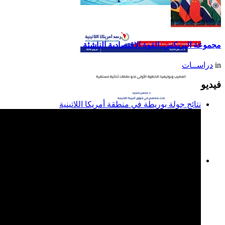
تقرير أمريكا اللاتينية لسنة
2014
مجموعة البريكس..القوة الاقتصادية الناشئة
in
دراســات
فيديو
نتائج جولة بوريطة في منطقة أمريكا اللاتينية
المغرب وبوليفيا: الخطوة
الأولى نحو علاقات ثنائية
مستقرة