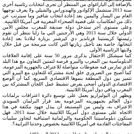
بالإضافة إلى الباراغواي من المنتظر أن تجرى انتخابات رئاسية أخرى
سنة 2013 ستشمل الإكوادور والهندوراس والشيلي ولا يعرف توجهها
العام بين اليسار واليمين بعد إعادة انتخاب شافيز وما سيترتب عن
ذلك من انعكاسات على قضية الصحراء المغربية في أمريكا اللاتينية.
وعلى مستوى آخر ستدخل دولة صديقة للمغرب مجلس الأمن
الدولي خلال سنة 2013 وهي الأرجنتين التي ما زلنا ننتظر أن تقوم
رئيستها كريستينا فرنانديز دي كيرشنر بزيارة لبلادنا بعد إعادة
انتخابها، خاصة بعد تأجيل زيارتها التي كانت مبرمجة من قبل خلال
ولايتها الرئاسية الأولى.
كما سيشكل الاحتفال بذكرى مرور 50 سنة على إقامة العلاقات
الدبلوماسية بين المغرب والبيرو فرصة لتمتين التعاون مع هذا البلد
الذي تمارس فيه ضغوطات متواصلة للاعتراف بالجهورية المزعومة،
كما أصبح من الضروري خلق لجنة مشتركة للتعاون مع البيرو التي
تتميز بين دول المنطقة بنموها الاقتصادي السريع، كما أن الوضع
الاقتصادي الدولي أضحى يفرض تنشيط عمل اللجان المشتركة بين
المغرب وباقي دول أمريكا اللاتينية.
ويظهر أن البوليزاريو يعمل على توسيع دائرة اعترافات برلمانات
دول العالم بجمهوريته المزعومة بعد قرار البرلمان السويدي
الاعتراف به، وليس من المستبعد أن يبذل جهود مكثفة في هذا
الاتجاه على مستوى دول أمريكا اللاتينية خلال سنة 2013، فهل
ستكون دبلوماسيتنا الحكومية والبرلمانية استباقية لتجاوز سلبيات
المفاجئات القادمة في أمريكا اللاتينية بخصوص وحدتنا الترابية؟.