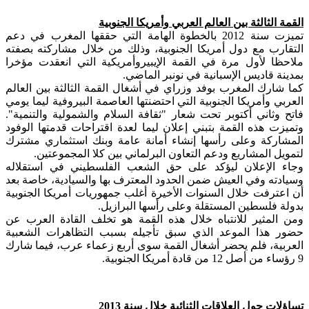
القمة الثالثة بين العالم العربي وأمريكا الجنوبية
تميزت سنة 2012 بالخطوة الهامة التي حققها المغرب في دعم
التقارب مع دول أمريكا الجنوبية، وذلك من خلال مشاركته بصفته
ملاحظا لأول مرة في القمة الإيبيروأمريكية التي انعقدت مؤخرا
بمدينة قاديس الإسبانية في نونبر الماضي.
كما شارك المغرب بوفد وزراي في أشغال القمة الثالثة بين العالم
العربي وأمريكا الجنوبية التي احتضنتها العاصمة البيروفية ليما يومي
فاتح وثاني أكتوبر تحت شعار "ثقافة السلام والشمولية والتنمية".
وتميزت هذه القمة بتبني إعلان ليما لعدة اقتراحات قدمتها الوفود
المشاركة وعلى رأسها إنشاء أمانة عامة وبنك استثماري مشترك
لتمويل المشاريع ودعم التعاون البرلماني بين كلا المجموعتين.
وجاء الإعلان ليؤكد على حق الشعب الفلسطيني في استقلاله
وسيادته وفي العيش ضمن الحدود المعترف بها والسيادية، خاصة بعد
أن اعترفت خلال السنوات الأخيرة أغلب جمهوريات أمريكا الجنوبية
بدولة فلسطين المستقلة وعلى رأسها البرازيل.
ومن المثير للانتباه خلال هذه القمة هو تخلف القادة العرب عن
حضور هذا الموعد الذي سبق تأجيله بسبب التظاهرات الشعبية
العربية، فلم يحضر أشغال القمة سوى أربع زعماء عرب، فيما شارك
9 رؤساء من أصل 12 من قادة أمريكا الجنوبية.
تساؤلات حول العلاقات الثنائية خلال سنة 2013