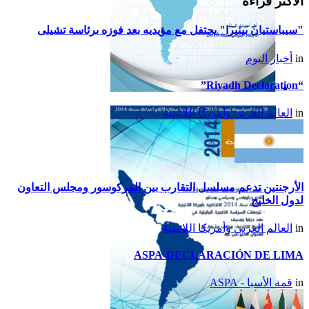
الأكثر قراءة
"سيباستيان بينيرا" يحتفل مع مؤيديه بعد فوزه برئاسة تشيلى
in
أخبار اليوم
“Riyadh Declaration”
تقرير أمريكا اللاتينية لسنة
in
العالم العربي وأمريكا اللاتينية
2015
الأرجنتين تدعم مسلسل التقارب بين المركوسور ومجلس التعاون
لدول الخليج
in
العالم العربي وأمريكا اللاتينية
ASPA-DECLARACIÓN DE LIMA
in
قمة الأسبا - ASPA