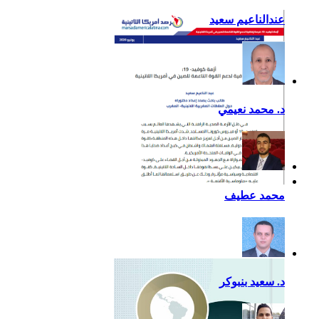
عندالناعيم سعيد
د. محمد نعيمي
أزمة كوفيد- 19: فرصة
محمد عطيف
إضافية لدعم القوة الناعمة
للصين في أمريكا اللاتينية
د. سعيد بنبوكر