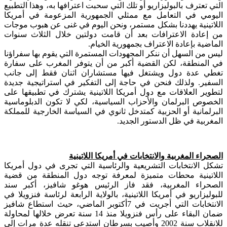
التي تعترف بالبوليزاريو أو تلك التي سحبت اعترافها به، وهذا التطبيع
اليومي في التعامل مع ممثلي الجمهورية المزعومة في أمريكا
اللاتينية يهددنا بشكل مستمر، ونحن اليوم في غنى عن هبوب موجات
من إعادة الاعترافات بعد أن قامت دولتين خلال الثلاث سنوات
الماضية بإعادة الاعتراف بجمهورية الخيام.
ليس من السهل أن ننكر المجهودات المستمرة التي يقوم بها سفراؤنا
في المنطقة، لكن القضية أكبر من أن يتوفر المغرب على سفارة
تغطي عدة دول ويشتغل فيها مستشاران اثنان فقط إلى جانب
السفير. ولذلك فنحن في حاجة إلى التفكير في استراتيجية جديدة
لتطوير العلاقات مع دول أمريكا اللاتينية يشترك في تطبيقها على
الخصوص البرلمان والأحزاب السياسية، لكي لا تكون الدبلوماسية
البرلمانية أو الحزبية كمتدخل ثانوي في السياسة الخارجية للمملكة
المغربية في ظل الدستور الجديد.
الصحراء المغربية والانتخابات في أمريكا اللاتينية
تشكل الانتخابات التشريعية والرئاسية التي تجرى في دول أمريكا
اللاتينية محطات متميزة لمعرفة توجه دول المنطقة من قضية
الصحراء المغربية، فقد فاز الرئيس هوغو شافيز، أكبر سند
للبوليزاريو في أمريكا اللاتينية، بالولاية الرابعة لرئاسة فنزويلا في
الانتخابات التي أجريت في 7أكتوبر الماضي، حيث استطاع شافيز
ضمان البقاء على رأس فنزويلا منذ 14 سنة تعرض خلالها لمحاولة
للانقلاب سنة 2002 وأصيب بسرطان استدعى تنقله عدة مرات إلى