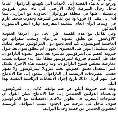
وترجع بداية هذه القضية إلى الأحداث التي شهدتها الباراغواي عندما
تدخل رجال الشرطة لإخلاء الأراضي التي قام بعض القرويين
بالاستيلاء عليها في منطقة كوروغواتي الحدودية مع البرازيل، مما
أدى إلى مقتل 11 قرويا و6 من عناصر الشرطة وحدوث سخط عارم
في أوساط الرأي العام استغلته المعارضة لإثارة النص الدستوري
المذكور.
وفي تفاعل مع هذه القضية أعلن اتحاد دول أمريكا الجنوبية
"الأوناسور" عن تعليق عضوية الباراغواي وسحب سفرائها من
العاصمة أسونسيون، كما اتخذ تجمع دول المركوسور موقفا مماثلا.
لكن مسلسل التوتر على المستوى الجهوي لم ينطلق سوى بعد قبول
فنزويلا كعضو في المركوسور مباشرة بعد تعليق عضوية الباراغواي.
فقد ظل انضمام فنزويلا للمركوسور معلقا منذ عدة سنوات بسبب
معارضة مجلس شيوخ الباراغواي، وقد رفضت هذه الأخيرة بشكل
كبير استغلال تعليق عضويتها لضم فنزويلا للمركوسور. ولا يظهر
حسب التصريحات الرسمية أن الباراغواي ستعود إلى هذا الاندماج
قبل شهر أبريل 2013 تاريخ إجراء الانتخابات الرئاسية المقبلة بهذا
البلد.
وبعد ضم فنزويلا أعلن عن ضم بوليفيا كذلك إلى المركوسور،
وبانضمام الدولتين الجديدتين إلى هذا الاندماج يمكن القول أن
طموحات المغرب في تطوير علاقاته الاقتصادية مع المركوسور
سوف تدخل في مرحلة من الجمود بسبب المواقف الرسمية
للعضوين الجديدين من قضية وحدتنا الترابية.