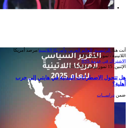
بعد خطف مادورو وحصار كوبا.. ماذا ستفعل
واشنطن بأورتيغا؟
أنت هنا:
الرئيسية
/
العالم العربي وأمريكا اللاتينية
/
مرصد أمريكا
اللاتينية - تموز/يوليو 2024
الاشتراك في خدمة RSS
الإثنين, 15 تموز/يوليو 2024 13:53
هل تتحول الاضطرابات المدنية في هايتي إلى حرب
أهلية؟
ضمن
دراســات