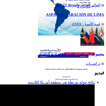
in
العالم العربي وأمريكا اللاتينية
ASPA-DECLARACIÓN DE LIMA
in
قمة الأسبا - ASPA
تقرير أمريكا اللاتينية لسنة
2014
مجموعة البريكس..القوة الاقتصادية الناشئة
in
دراســات
فيديو
نتائج جولة بوريطة في منطقة أمريكا اللاتينية