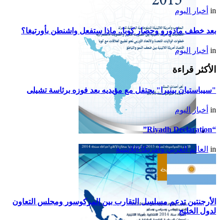
in
أخبار اليوم
بعد خطف مادورو وحصار كوبا.. ماذا ستفعل واشنطن بأورتيغا؟
in
أخبار اليوم
الأكثر قراءة
"سيباستيان بينيرا" يحتفل مع مؤيديه بعد فوزه برئاسة تشيلى
in
أخبار اليوم
“Riyadh Declaration”
تقرير أمريكا اللاتينية لسنة
in
العالم العربي وأمريكا اللاتينية
2015
الأرجنتين تدعم مسلسل التقارب بين المركوسور ومجلس التعاون
لدول الخليج