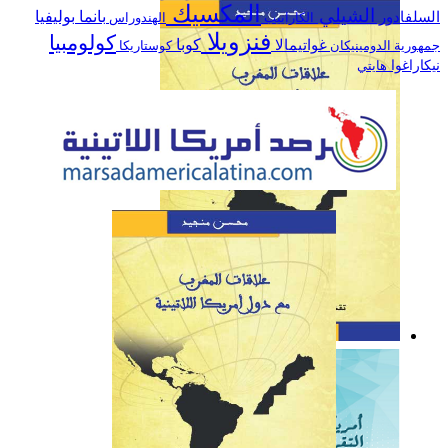
العلاقات بين المغرب وأمريكا
المكسيك
الشيلي
السلفادور
بانما
بوليفيا
الكاراييب
الهندوراس
اللاتينية خلال سنة 2019
فنزويلا
كولومبيا
كوبا
غواتيمالا
جمهورية الدومينيكان
كوستاريكا
نيكاراغوا
هايتي
كتاب: علاقات المغرب مع
دول أمريكا اللاتينية