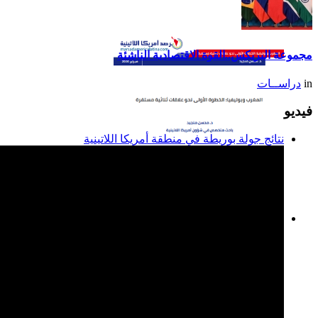
تقرير أمريكا اللاتينية لسنة
2014
مجموعة البريكس..القوة الاقتصادية الناشئة
in
دراســات
فيديو
نتائج جولة بوريطة في منطقة أمريكا اللاتينية
المغرب وبوليفيا: الخطوة
الأولى نحو علاقات ثنائية
مستقرة