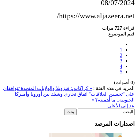
08/07/2024
https://www.aljazeera.net/
قراءة
727
مرات
قيم الموضوع
1
2
3
4
5
(0 أصوات)
المزيد في هذه الفئة :
« كراكاس: فنزويلا والولايات المتحدة تتوافقان
على "تحسين العلاقات"
اتفاق تجاري وشيك بين أوروبا وأميركا
الجنوبية.. ما أهميته؟ »
عد إلى الأعلى
اصدارات المرصد