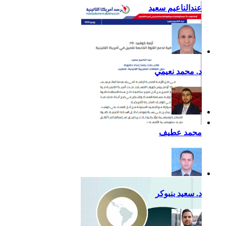
عندالناعيم سعيد
د. محمد نعيمي
أزمة كوفيد- 19: فرصة
محمد عطيف
إضافية لدعم القوة الناعمة
للصين في أمريكا اللاتينية
د. سعيد بنبوكر