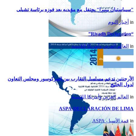
"سيباستيان بينيرا" يحتفل مع مؤيديه بعد فوزه برئاسة تشيلى
in
أخبار اليوم
“Riyadh Declaration”
تقرير أمريكا اللاتينية لسنة
in
العالم العربي وأمريكا اللاتينية
2015
الأرجنتين تدعم مسلسل التقارب بين المركوسور ومجلس التعاون
لدول الخليج
in
العالم العربي وأمريكا اللاتينية
ASPA-DECLARACIÓN DE LIMA
in
قمة الأسبا - ASPA