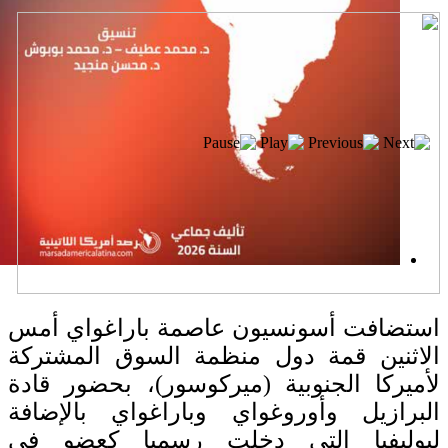
إصدار جديد
استضافت أسونسيون عاصمة باراغواي أمس
الاثنين قمة دول منظمة السوق المشتركة
لأميركا الجنوبية (ميركوسور)، بحضور قادة
البرازيل وأوروغواي وباراغواي بالإضافة
لبوليفيا التي دخلت رسميا كعضو في