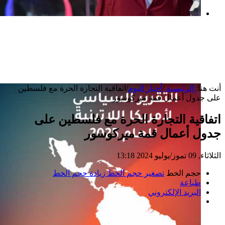
بعد خطف مادورو وحصار كوبا.. ماذا ستفعل
واشنطن بأورتيغا؟
أنت هنا:
الرئيسية
/
أخبار اليوم
/
اتفاقية التجارة الحرة مع فلسطين
على جدول أعمال قمة ميركوسور
اتفاقية التجارة الحرة مع فلسطين على
جدول أعمال قمة ميركوسور
الثلاثاء, 09 تموز/يوليو 2024 13:18
حجم الخط
تصغير حجم الخط
زيادة حجم الخط
طباعة
البريد الإلكتروني