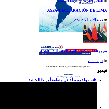
in
العالم العربي وأمريكا اللاتينية
ASPA-DECLARACIÓN DE LIMA
in
قمة الأسبا - ASPA
تقرير أمريكا اللاتينية لسنة
2014
مجموعة البريكس..القوة الاقتصادية الناشئة
in
دراســات
فيديو
نتائج جولة بوريطة في منطقة أمريكا اللاتينية