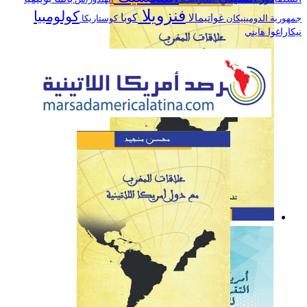
اللاتينية خلال سنة 2019
فنزويلا
كولومبيا
كوبا
غواتيمالا
جمهورية الدومينيكان
كوستاريكا
نيكاراغوا
هايتي
كتاب: علاقات المغرب مع
دول أمريكا اللاتينية