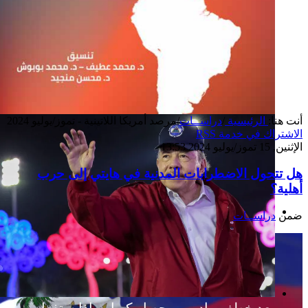
أنت هنا:
الرئيسية
/
دراســات
/
مرصد أمريكا اللاتينية - تموز/يوليو 2024
الاشتراك في خدمة RSS
الإثنين, 15 تموز/يوليو 2024 13:53
هل تتحول الاضطرابات المدنية في هايتي إلى حرب
أهلية؟
ضمن
دراســات
إصدار جديد