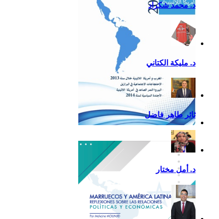
د. محمد شكراد
د. مليكة الكتاني
ثائر طاهر فاضل
تقرير أمريكا اللاتينية لسنة
2013
د. أمل مختار