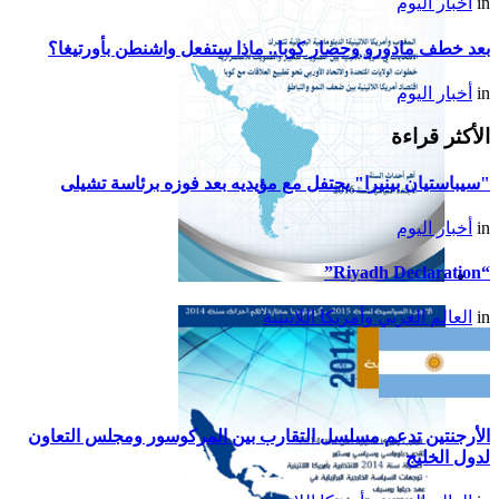
in
أخبار اليوم
بعد خطف مادورو وحصار كوبا.. ماذا ستفعل واشنطن بأورتيغا؟
in
أخبار اليوم
الأكثر قراءة
"سيباستيان بينيرا" يحتفل مع مؤيديه بعد فوزه برئاسة تشيلى
in
أخبار اليوم
“Riyadh Declaration”
تقرير أمريكا اللاتينية لسنة
in
العالم العربي وأمريكا اللاتينية
2015
الأرجنتين تدعم مسلسل التقارب بين المركوسور ومجلس التعاون
لدول الخليج