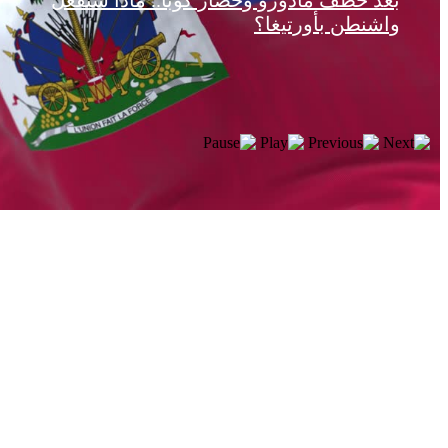
بعد خطف مادورو وحصار كوبا.. ماذا ستفعل
واشنطن بأورتيغا؟