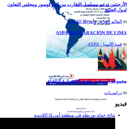
الأرجنتين تدعم مسلسل التقارب بين المركوسور ومجلس التعاون
لدول الخليج
in
العالم العربي وأمريكا اللاتينية
ASPA-DECLARACIÓN DE LIMA
in
قمة الأسبا - ASPA
تقرير أمريكا اللاتينية لسنة
2014
مجموعة البريكس..القوة الاقتصادية الناشئة
in
دراســات
فيديو
نتائج جولة بوريطة في منطقة أمريكا اللاتينية