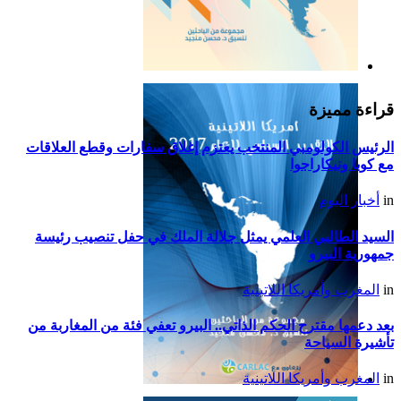
التقرير السياسي لأمريكا
اللاتينية للعام 2019
قراءة مميزة
الرئيس الكولومبي المنتخب يعتزم إغلاق سفارات وقطع العلاقات
مع كوبا ونيكاراجوا
in
أخبار اليوم
السيد الطالبي العلمي يمثل جلالة الملك في حفل تنصيب رئيسة
جمهورية البيرو
in
المغرب وأمريكا اللاتينية
بعد دعمها مقترح الحكم الذاتي.. البيرو تعفي فئة من المغاربة من
تأشيرة السياحة
in
المغرب وأمريكا اللاتينية
التقرير السياسي لأمريكا