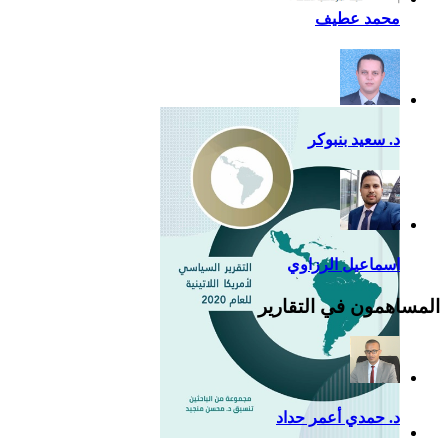
أزمة كوفيد- 19: فرصة
محمد عطيف
إضافية لدعم القوة الناعمة
للصين في أمريكا اللاتينية
د. سعيد بنبوكر
اسماعيل الرزاوي
المساهمون في التقارير
د. حمدي أعمر حداد