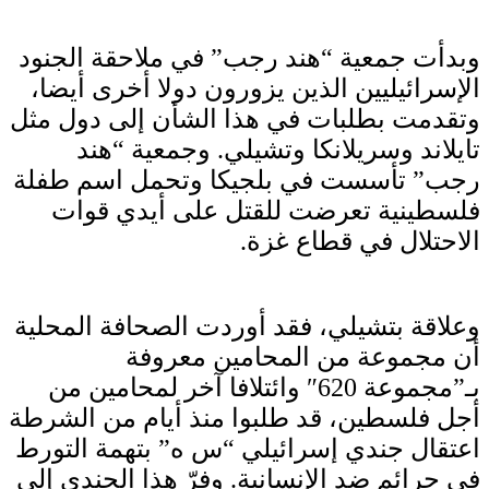
وبدأت جمعية “هند رجب” في ملاحقة الجنود
الإسرائيليين الذين يزورون دولا أخرى أيضا،
وتقدمت بطلبات في هذا الشأن إلى دول مثل
تايلاند وسريلانكا وتشيلي. وجمعية “هند
رجب” تأسست في بلجيكا وتحمل اسم طفلة
فلسطينية تعرضت للقتل على أيدي قوات
الاحتلال في قطاع غزة.
وعلاقة بتشيلي، فقد أوردت الصحافة المحلية
أن مجموعة من المحامين معروفة
بـ”مجموعة 620″ وائتلافا آخر لمحامين من
أجل فلسطين، قد طلبوا منذ أيام من الشرطة
اعتقال جندي إسرائيلي “س ه” بتهمة التورط
في جرائم ضد الإنسانية. وفرّ هذا الجندي إلى