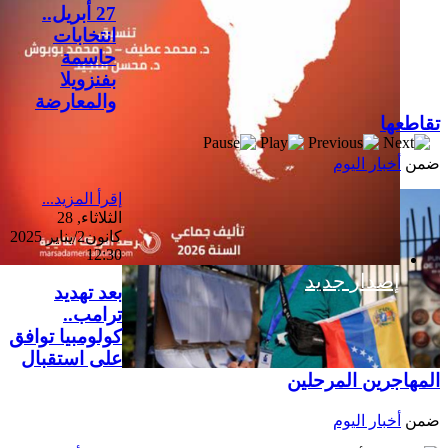
27 أبريل..
انتخابات
حاسمة
بفنزويلا
والمعارضة
تقاطعها
ضمن
أخبار اليوم
إقرأ المزيد...
الثلاثاء, 28
كانون2/يناير 2025
12:30
إصدار جديد
بعد تهديد
ترامب..
كولومبيا توافق
على استقبال
المهاجرين المرحلين
ضمن
أخبار اليوم