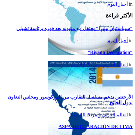
in
أخبار اليوم
الأكثر قراءة
"سيباستيان بينيرا" يحتفل مع مؤيديه بعد فوزه برئاسة تشيلى
in
أخبار اليوم
“Riyadh Declaration”
تقرير أمريكا اللاتينية لسنة
in
العالم العربي وأمريكا اللاتينية
2015
الأرجنتين تدعم مسلسل التقارب بين المركوسور ومجلس التعاون
لدول الخليج
in
العالم العربي وأمريكا اللاتينية
ASPA-DECLARACIÓN DE LIMA