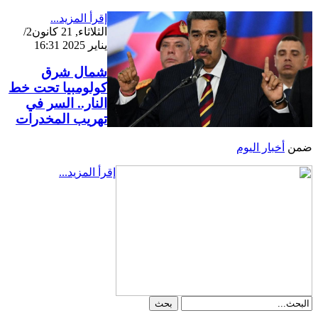
إقرأ المزيد...
الثلاثاء, 21 كانون2/
يناير 2025 16:31
شمال شرق
كولومبيا تحت خط
النار.. السر في
تهريب المخدرات
ضمن
أخبار اليوم
إقرأ المزيد...