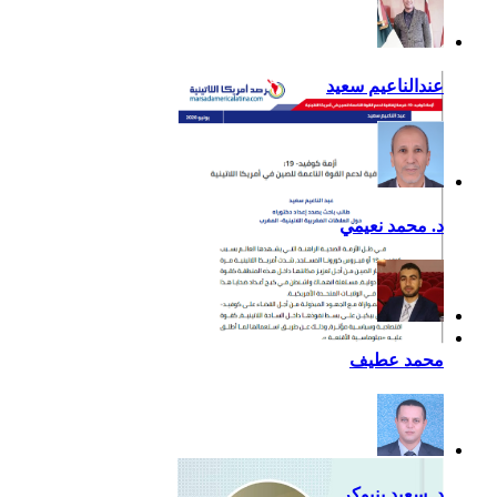
عندالناعيم سعيد
د. محمد نعيمي
أزمة كوفيد- 19: فرصة
محمد عطيف
إضافية لدعم القوة الناعمة
للصين في أمريكا اللاتينية
د. سعيد بنبوكر