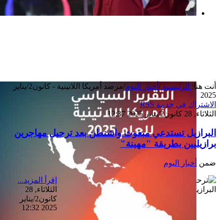
بعد خطف مادورو وحصار كوبا.. ماذا ستفعل
واشنطن بأورتيغا؟
أنت هنا:
الرئيسية
/
أخبار اليوم
/
مرصد أمريكا اللاتينية - كانون2/يناير
2025
الاشتراك في خدمة RSS
الثلاثاء, 28 كانون2/يناير 2025 12:37
البرازيل تستدعي مبعوث واشنطن بعد ترحيل مهاجرين
برازيليين بطريقة "مهينة"
ضمن
أخبار اليوم
إقرأ المزيد...
الثلاثاء, 28
كانون2/يناير
2025 12:32