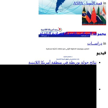
in
قمة الأسبا - ASPA
تقرير أمريكا اللاتينية لسنة
2014
مجموعة البريكس..القوة الاقتصادية الناشئة
in
دراســات
فيديو
نتائج جولة بوريطة في منطقة أمريكا اللاتينية
المغرب وبوليفيا: الخطوة
الأولى نحو علاقات ثنائية
مستقرة