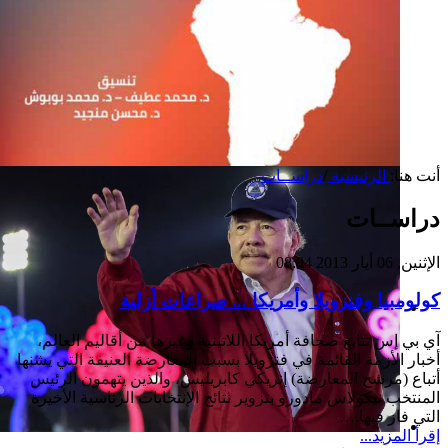
أنت هنا:
الرئيسية
/
دراســات
دراســات
الإثنين, 06 أيار 2013 08:04
كولومبيا وفنزويلا وأمريكا ... صراعات أزلية
إصدار جديد
آي بي إس تتابع صحافة أمريكا اللاتينية وغيرها من أقاليم العالم،
أخبار الأزمة القائمة في فنزويلا بسبب المعارضة العنيفة التي يشنها
أتباع (مرشح المعارضة) إنريكي كابريليس، والذين يتهمون الرئيس
المنتخب نيكولاس مادورو بتزوير نتائج الإنتخابات الرئاسية الأخيرة
التي فاز فيها.…
إقرأ المزيد...