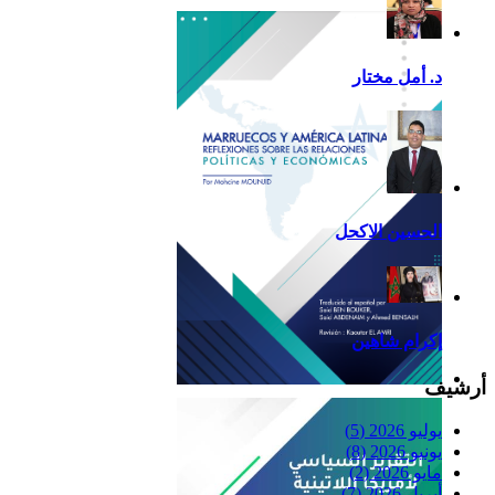
2013
د. أمل مختار
الحسين الاكحل
إكرام شاهين
أرشيف
Reflexiones
يوليو 2026
(5)
يونيو 2026
(8)
مايو 2026
(2)
أبريل 2026
(7)