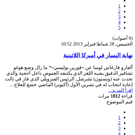
1
2
3
4
5
(0 أصوات)
الخميس, 28 شباط/فبراير 2013 10:52
نهاية اليسار في أميركا اللاتينية
ألفارو فارغاس لوسا عن «فورين بوليسي»* ما زال وضع هوغو
تشافيز الدقيق يشبه اللغز الذي يكتنفه الغموض داخل أحجية والذي
تحدث عنه (ونستون) تشرشل. الرئيس الفنزويلي الذي فاز في ثالث
إعادة انتخاب له في تشرين الأول (أكتوبر) الماضي خضع للعلاج…
إقرأ المزيد...
قراءة
1812
مرات
قيم الموضوع
1
2
3
4