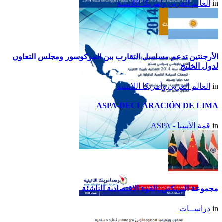
in
العالم العربي وأمريكا اللاتينية
2015
الأرجنتين تدعم مسلسل التقارب بين المركوسور ومجلس التعاون
لدول الخليج
in
العالم العربي وأمريكا اللاتينية
ASPA-DECLARACIÓN DE LIMA
in
قمة الأسبا - ASPA
تقرير أمريكا اللاتينية لسنة
2014
مجموعة البريكس..القوة الاقتصادية الناشئة
in
دراســات