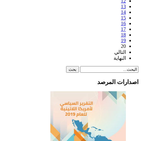
12
13
14
15
16
17
18
19
20
التالي
النهاية
اصدارات المرصد