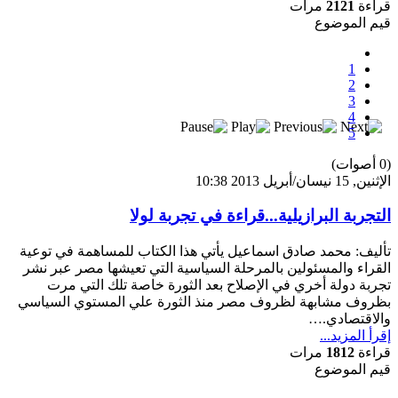
بعد خطف مادورو وحصار كوبا.. ماذا ستفعل
قراءة
2121
مرات
واشنطن بأورتيغا؟
قيم الموضوع
1
2
3
4
5
(0 أصوات)
الإثنين, 15 نيسان/أبريل 2013 10:38
التجربة البرازيلية...قراءة في تجربة لولا
تأليف: محمد صادق اسماعيل يأتي هذا الكتاب للمساهمة في توعية
القراء والمسئولين بالمرحلة السياسية التي تعيشها مصر عبر نشر
تجربة دولة أخري في الإصلاح بعد الثورة خاصة تلك التي مرت
بظروف مشابهة لظروف مصر منذ الثورة علي المستوي السياسي
والاقتصادي‏.…
إقرأ المزيد...
قراءة
1812
مرات
قيم الموضوع