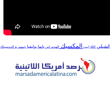
المكسيك
لشيلي
بانما
بوليفيا
الكاراييب
الهندوراس
جمهورية الدومينيكا