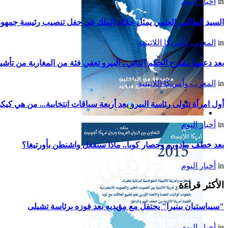
in
أخبار اليوم
السيد الطالبي العلمي يمثل جلالة الملك في حفل تنصيب رئيسة جمهوري
in
المغرب وأمريكا اللاتينية
بعد دعمها مقترح الحكم الذاتي.. البيرو تعفي فئة من المغاربة من تأشي
in
المغرب وأمريكا اللاتينية
أول امرأة تتولى رئاسة البيرو بعد أربعة سباقات انتخابية... من هي ك
التقرير السياسي لأمريكا
in
أخبار اليوم
اللاتينية للعام 2017
بعد خطف مادورو وحصار كوبا.. ماذا ستفعل واشنطن بأورتيغا؟
in
أخبار اليوم
الأكثر قراءة
"سيباستيان بينيرا" يحتفل مع مؤيديه بعد فوزه برئاسة تشيلى
in
أخبار اليوم