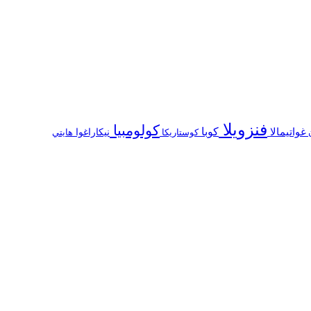
فنزويلا
كولومبيا
كوبا
غواتيمالا
ن
كوستاريكا
نيكاراغوا
هايتي