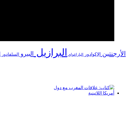
قراءة سياسية في تطور
العلاقات بين المغرب وأمريكا
اللاتينية خلال سنة 2019
البرازيل
الأرجنتين
البيرو
ا
الإكوادور
السلفادور
الباراغواي
كتاب: علاقات المغرب مع
دول أمريكا اللاتينية