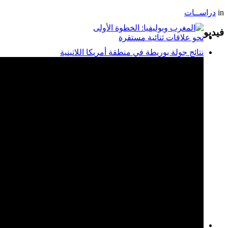
in
دراســات
فيديو
المغرب وبوليفيا: الخطوة
نتائج جولة بوريطة في منطقة أمريكا اللاتينية
الأولى نحو علاقات ثنائية
مستقرة