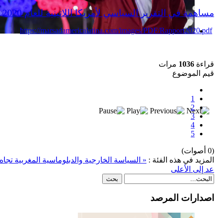
مساهمة في التقرير السياسي لأمريكا اللاتينية للعام 2020
https://marsadamericalatina.com/images/PDF/Rapport2020.pdf
بعد خطف مادورو وحصار كوبا.. ماذا ستفعل
واشنطن بأورتيغا؟
قراءة
1036
مرات
قيم الموضوع
1
2
3
4
5
(0 أصوات)
المزيد في هذه الفئة :
« السياسة الخارجية والدبلوماسية المغربية تجاه أمريكا ال
عد إلى الأعلى
اصدارات المرصد