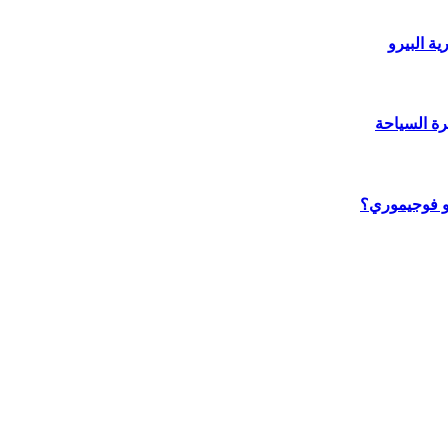
ة البيرو
رة السياحة
يكو فوجيموري؟