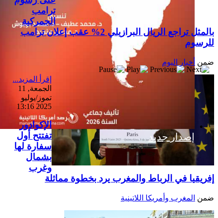
ترامب
الجمركية
بالمثل تراجع الريال البرازيلي 2% عقب إعلان ترامب
للرسوم
ضمن
أخبار اليوم
إقرأ المزيد...
الجمعة, 11
تموز/يوليو
2025 13:16
الإكوادور
تفتتح أول
إصدار جديد
سفارة لها
بشمال
وغرب
إفريقيا في الرباط والمغرب يرد بخطوة مماثلة
ضمن
المغرب وأمريكا اللاتينية