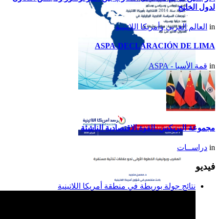
لدول الخليج
in
العالم العربي وأمريكا اللاتينية
ASPA-DECLARACIÓN DE LIMA
in
قمة الأسبا - ASPA
تقرير أمريكا اللاتينية لسنة
2014
مجموعة البريكس..القوة الاقتصادية الناشئة
in
دراســات
فيديو
نتائج جولة بوريطة في منطقة أمريكا اللاتينية