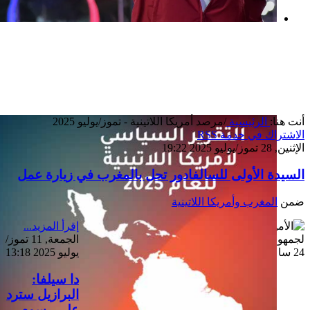
بعد خطف مادورو وحصار كوبا.. ماذا ستفعل
واشنطن بأورتيغا؟
أنت هنا:
الرئيسية
/
مرصد أمريكا اللاتينية - تموز/يوليو 2025
الاشتراك في خدمة RSS
الإثنين, 28 تموز/يوليو 2025 19:22
السيدة الأولى للسالفادور تحل بالمغرب في زيارة عمل
ضمن
المغرب وأمريكا اللاتينية
إقرأ المزيد...
الجمعة, 11 تموز/
يوليو 2025 13:18
دا سيلفا:
البرازيل سترد
على رسوم