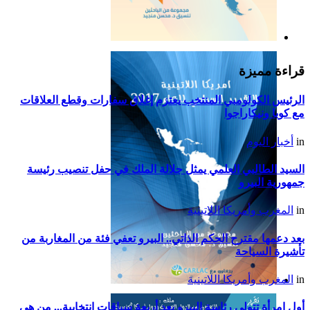
التقرير السياسي لأمريكا
اللاتينية للعام 2019
قراءة مميزة
الرئيس الكولومبي المنتخب يعتزم إغلاق سفارات وقطع العلاقات
مع كوبا ونيكاراجوا
in
أخبار اليوم
السيد الطالبي العلمي يمثل جلالة الملك في حفل تنصيب رئيسة
جمهورية البيرو
in
المغرب وأمريكا اللاتينية
بعد دعمها مقترح الحكم الذاتي.. البيرو تعفي فئة من المغاربة من
تأشيرة السياحة
in
المغرب وأمريكا اللاتينية
التقرير السياسي لأمريكا
أول امرأة تتولى رئاسة البيرو بعد أربعة سباقات انتخابية... من هي