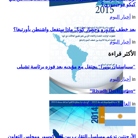
اللاتينية للعام 2017
كيكو فوجيموري؟
in
أخبار اليوم
بعد خطف مادورو وحصار كوبا.. ماذا ستفعل واشنطن بأورتيغا؟
in
أخبار اليوم
الأكثر قراءة
"سيباستيان بينيرا" يحتفل مع مؤيديه بعد فوزه برئاسة تشيلى
in
أخبار اليوم
“Riyadh Declaration”
تقرير أمريكا اللاتينية لسنة
in
العالم العربي وأمريكا اللاتينية
2015
الأرجنتين تدعم مسلسل التقارب بين المركوسور ومجلس التعاون