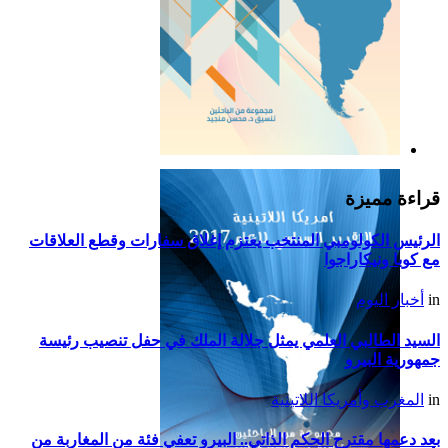
التقرير السياسي لأمريكا
اللاتينية للعام 2019
قراءة مميزة
الرئيس الكولومبي المنتخب يعتزم إغلاق سفارات وقطع العلاقات
مع كوبا ونيكاراجوا
in
أخبار اليوم
السيد الطالبي العلمي يمثل جلالة الملك في حفل تنصيب رئيسة
جمهورية البيرو
in
المغرب وأمريكا اللاتينية
بعد دعمها مقترح الحكم الذاتي.. البيرو تعفي فئة من المغاربة من