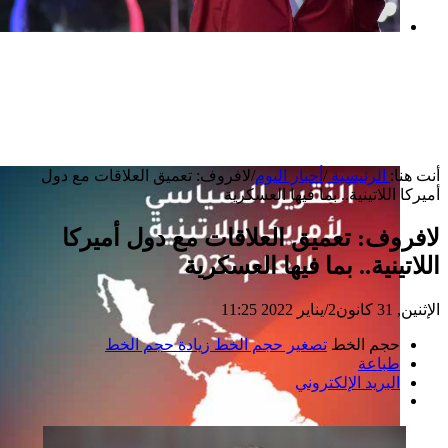
بعد خطف مادورو وحصار كوبا.. ماذا ستفعل
واشنطن بأورتيغا؟
أنت هنا:
الرئيسية
/
أخبار اليوم
/
لافروف: تعميق العلاقات مع دول
أميركا اللاتينية.. بما فيها العسكرية
لافروف: تعميق العلاقات مع دول أميركا
اللاتينية.. بما فيها العسكرية
الإثنين, 31 كانون2/يناير 2022 11:25
حجم الخط
تصغير حجم الخط
زيادة حجم الخط
طباعة
البريد الإلكتروني