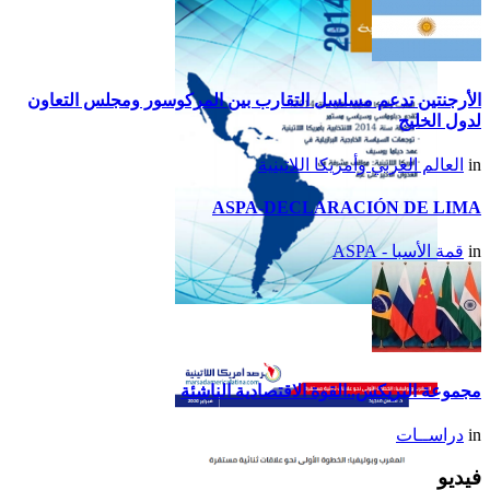
الأرجنتين تدعم مسلسل التقارب بين المركوسور ومجلس التعاون
لدول الخليج
in
العالم العربي وأمريكا اللاتينية
ASPA-DECLARACIÓN DE LIMA
in
قمة الأسبا - ASPA
تقرير أمريكا اللاتينية لسنة
2014
مجموعة البريكس..القوة الاقتصادية الناشئة
in
دراســات
فيديو